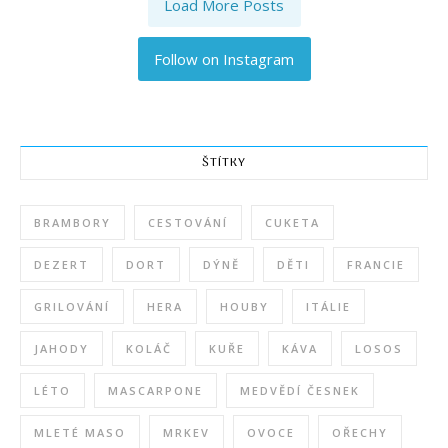
Load More Posts
Follow on Instagram
ŠTÍTKY
BRAMBORY
CESTOVÁNÍ
CUKETA
DEZERT
DORT
DÝNĚ
DĚTI
FRANCIE
GRILOVÁNÍ
HERA
HOUBY
ITÁLIE
JAHODY
KOLÁČ
KUŘE
KÁVA
LOSOS
LÉTO
MASCARPONE
MEDVĚDÍ ČESNEK
MLETÉ MASO
MRKEV
OVOCE
OŘECHY