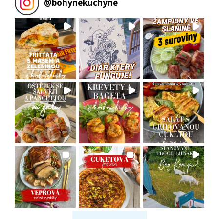
@
bohynekuchyne