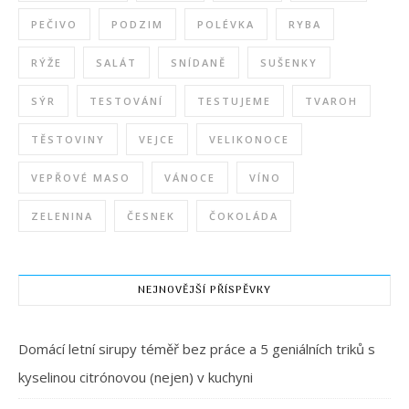
PEČIVO
PODZIM
POLÉVKA
RYBA
RÝŽE
SALÁT
SNÍDANĚ
SUŠENKY
SÝR
TESTOVÁNÍ
TESTUJEME
TVAROH
TĚSTOVINY
VEJCE
VELIKONOCE
VEPŘOVÉ MASO
VÁNOCE
VÍNO
ZELENINA
ČESNEK
ČOKOLÁDA
NEJNOVĚJŠÍ PŘÍSPĚVKY
Domácí letní sirupy téměř bez práce a 5 geniálních triků s
kyselinou citrónovou (nejen) v kuchyni