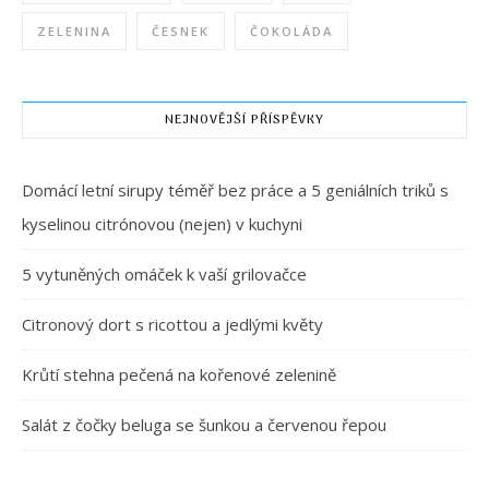
ZELENINA
ČESNEK
ČOKOLÁDA
NEJNOVĚJŠÍ PŘÍSPĚVKY
Domácí letní sirupy téměř bez práce a 5 geniálních triků s
kyselinou citrónovou (nejen) v kuchyni
5 vytuněných omáček k vaší grilovačce
Citronový dort s ricottou a jedlými květy
Krůtí stehna pečená na kořenové zelenině
Salát z čočky beluga se šunkou a červenou řepou