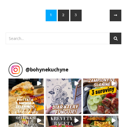
1
2
3
@
bohynekuchyne