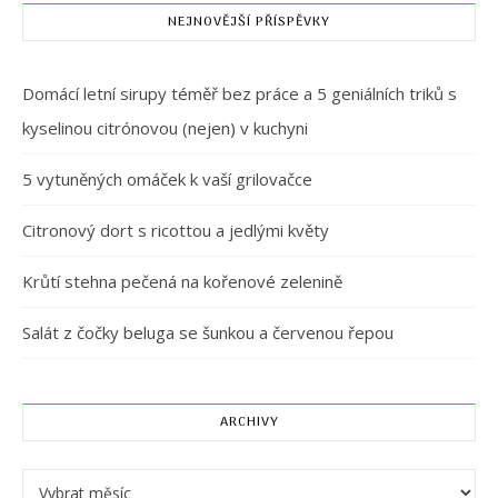
NEJNOVĚJŠÍ PŘÍSPĚVKY
Domácí letní sirupy téměř bez práce a 5 geniálních triků s
kyselinou citrónovou (nejen) v kuchyni
5 vytuněných omáček k vaší grilovačce
Citronový dort s ricottou a jedlými květy
Krůtí stehna pečená na kořenové zelenině
Salát z čočky beluga se šunkou a červenou řepou
ARCHIVY
Archivy