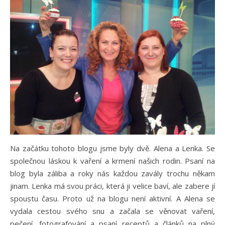
Na začátku tohoto blogu jsme byly dvě. Alena a Lenka. Se
společnou láskou k vaření a krmení našich rodin. Psaní na
blog byla záliba a roky nás každou zavály trochu někam
jinam. Lenka má svou práci, která ji velice baví, ale zabere jí
spoustu času. Proto už na blogu není aktivní. A Alena se
vydala cestou svého snu a začala se věnovat vaření,
pečení, fotografování a psaní receptů a článků na plný