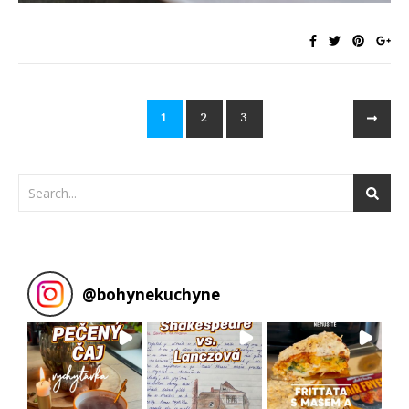
1
2
3
@
bohynekuchyne