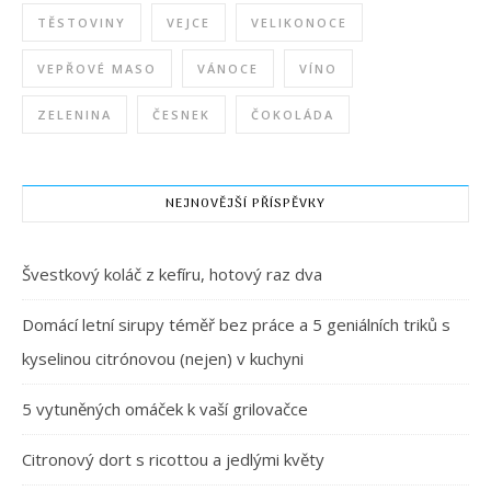
TĚSTOVINY
VEJCE
VELIKONOCE
VEPŘOVÉ MASO
VÁNOCE
VÍNO
ZELENINA
ČESNEK
ČOKOLÁDA
NEJNOVĚJŠÍ PŘÍSPĚVKY
Švestkový koláč z kefíru, hotový raz dva
Domácí letní sirupy téměř bez práce a 5 geniálních triků s
kyselinou citrónovou (nejen) v kuchyni
5 vytuněných omáček k vaší grilovačce
Citronový dort s ricottou a jedlými květy