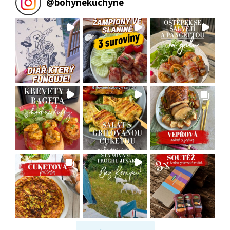
@
bohynekuchyne