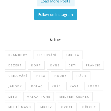
Load More Posts
Follow on Instagram
ŠTÍTKY
BRAMBORY
CESTOVÁNÍ
CUKETA
DEZERT
DORT
DÝNĚ
DĚTI
FRANCIE
GRILOVÁNÍ
HERA
HOUBY
ITÁLIE
JAHODY
KOLÁČ
KUŘE
KÁVA
LOSOS
LÉTO
MASCARPONE
MEDVĚDÍ ČESNEK
MLETÉ MASO
MRKEV
OVOCE
OŘECHY