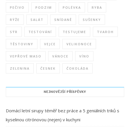
PEČIVO
PODZIM
POLÉVKA
RYBA
RÝŽE
SALÁT
SNÍDANĚ
SUŠENKY
SÝR
TESTOVÁNÍ
TESTUJEME
TVAROH
TĚSTOVINY
VEJCE
VELIKONOCE
VEPŘOVÉ MASO
VÁNOCE
VÍNO
ZELENINA
ČESNEK
ČOKOLÁDA
NEJNOVĚJŠÍ PŘÍSPĚVKY
Domácí letní sirupy téměř bez práce a 5 geniálních triků s
kyselinou citrónovou (nejen) v kuchyni