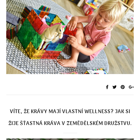
VÍTE, ŽE KRÁVY MAJÍ VLASTNÍ WELLNESS? JAK SI
ŽIJE ŠŤASTNÁ KRÁVA V ZEMĚDĚLSKÉM DRUŽSTVU.