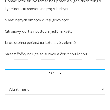
Domácí letní sirupy téměř bez práce a 5 geniálních triků s
kyselinou citrónovou (nejen) v kuchyni
5 vytuněných omáček k vaší grilovačce
Citronový dort s ricottou a jedlými květy
Krůtí stehna pečená na kořenové zelenině
Salát z čočky beluga se šunkou a červenou řepou
ARCHIVY
Archivy