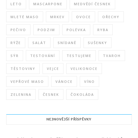
LÉTO
MASCARPONE
MEDVĚDÍ ČESNEK
MLETÉ MASO
MRKEV
OVOCE
OŘECHY
PEČIVO
PODZIM
POLÉVKA
RYBA
RÝŽE
SALÁT
SNÍDANĚ
SUŠENKY
SÝR
TESTOVÁNÍ
TESTUJEME
TVAROH
TĚSTOVINY
VEJCE
VELIKONOCE
VEPŘOVÉ MASO
VÁNOCE
VÍNO
ZELENINA
ČESNEK
ČOKOLÁDA
NEJNOVĚJŠÍ PŘÍSPĚVKY