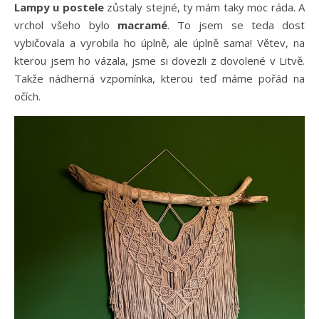
Lampy u postele
zůstaly stejné, ty mám taky moc ráda. A
vrchol všeho bylo
macramé
. To jsem se teda dost
vybičovala a vyrobila ho úplně, ale úplně sama! Větev, na
kterou jsem ho vázala, jsme si dovezli z dovolené v Litvě.
Takže nádherná vzpomínka, kterou teď máme pořád na
očích.