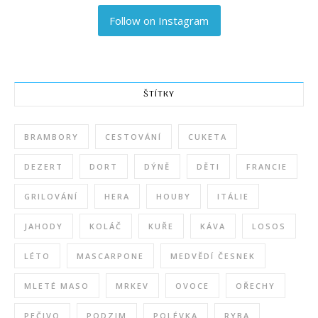
Follow on Instagram
ŠTÍTKY
BRAMBORY
CESTOVÁNÍ
CUKETA
DEZERT
DORT
DÝNĚ
DĚTI
FRANCIE
GRILOVÁNÍ
HERA
HOUBY
ITÁLIE
JAHODY
KOLÁČ
KUŘE
KÁVA
LOSOS
LÉTO
MASCARPONE
MEDVĚDÍ ČESNEK
MLETÉ MASO
MRKEV
OVOCE
OŘECHY
PEČIVO
PODZIM
POLÉVKA
RYBA