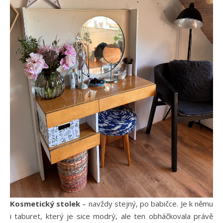
Kosmetický stolek
– navždy stejný, po babičce. Je k němu
i taburet, který je sice modrý, ale ten obháčkovala právě