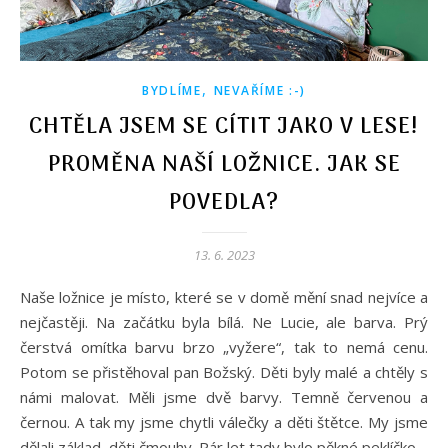
,
BYDLÍME
NEVAŘÍME :-)
CHTĚLA JSEM SE CÍTIT JAKO V LESE!
PROMĚNA NAŠÍ LOŽNICE. JAK SE
POVEDLA?
13. 6. 2023
Naše ložnice je místo, které se v domě mění snad nejvíce a
nejčastěji. Na začátku byla bílá. Ne Lucie, ale barva. Prý
čerstvá omítka barvu brzo „vyžere“, tak to nemá cenu.
Potom se přistěhoval pan Božský. Děti byly malé a chtěly s
námi malovat. Měli jsme dvě barvy. Temně červenou a
černou. A tak my jsme chytli válečky a děti štětce. My jsme
dělali základ, děti čmouhy. Pár let tady bylo pěkné peklíčko.