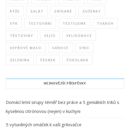
RÝŽE
SALÁT
SNÍDANĚ
SUŠENKY
SÝR
TESTOVÁNÍ
TESTUJEME
TVAROH
TĚSTOVINY
VEJCE
VELIKONOCE
VEPŘOVÉ MASO
VÁNOCE
VÍNO
ZELENINA
ČESNEK
ČOKOLÁDA
NEJNOVĚJŠÍ PŘÍSPĚVKY
Domácí letní sirupy téměř bez práce a 5 geniálních triků s
kyselinou citrónovou (nejen) v kuchyni
5 vytuněných omáček k vaší grilovačce