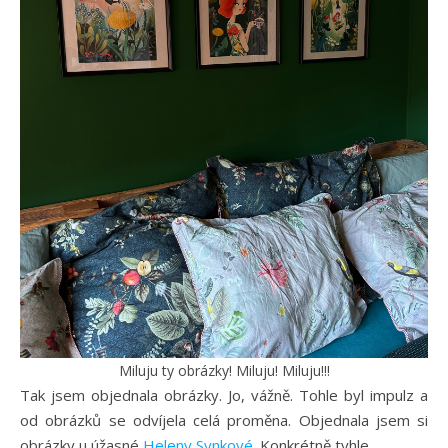
Miluju ty obrázky! Miluju! Miluju!!!
Tak jsem objednala obrázky. Jo, vážně. Tohle byl impulz a
od obrázků se odvíjela celá proměna. Objednala jsem si
obrázky u úžasné
Heleny Synkové
. Konkrétně tyhle…