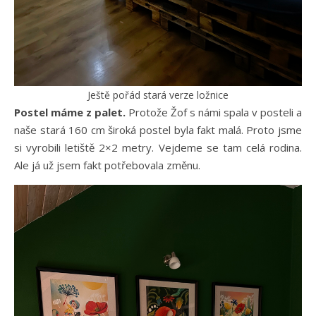
Ještě pořád stará verze ložnice
Postel máme z palet.
Protože Žof s námi spala v posteli a
naše stará 160 cm široká postel byla fakt malá. Proto jsme
si vyrobili letiště 2×2 metry. Vejdeme se tam celá rodina.
Ale já už jsem fakt potřebovala změnu.