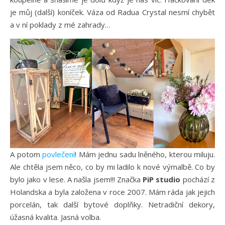
je můj (další) koníček. Váza od Radua Crystal nesmí chybět
a v ní poklady z mé zahrady…
A potom
povlečení
! Mám jednu sadu lněného, kterou miluju.
Ale chtěla jsem něco, co by mi ladilo k nové výmalbě. Co by
bylo jako v lese. A našla jsem!!! Značka
PiP studio
pochází z
Holandska a byla založena v roce 2007. Mám ráda jak jejich
porcelán, tak další bytové doplňky. Netradiční dekory,
úžasná kvalita. Jasná volba.