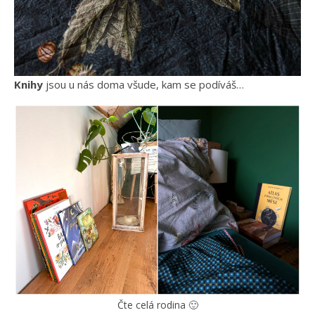
Knihy
jsou u nás doma všude, kam se podíváš…
Čte celá rodina 🙂