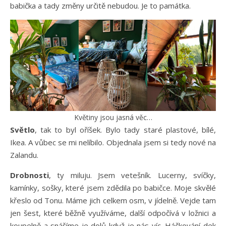
babička a tady změny určitě nebudou. Je to památka.
Květiny jsou jasná věc…
Světlo
, tak to byl oříšek. Bylo tady staré plastové, bílé,
Ikea. A vůbec se mi nelíbilo. Objednala jsem si tedy nové na
Zalandu.
Drobnosti
, ty miluju. Jsem vetešník. Lucerny, svíčky,
kamínky, sošky, které jsem zdědila po babičce. Moje skvělé
křeslo od Tonu. Máme jich celkem osm, v jídelně. Vejde tam
jen šest, které běžně využíváme, další odpočívá v ložnici a
koupelně a snášíme je dolů když je nás víc. Háčkování dek