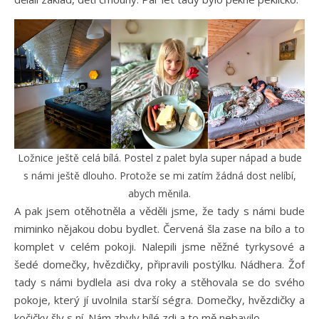
Ložnice ještě celá bílá. Postel z palet byla super nápad a bude
s námi ještě dlouho. Protože se mi zatím žádná dost nelíbí,
abych měnila.
A pak jsem otěhotněla a věděli jsme, že tady s námi bude
miminko nějakou dobu bydlet. Červená šla zase na bílo a to
komplet v celém pokoji. Nalepili jsme něžné tyrkysové a
šedé domečky, hvězdičky, připravili postýlku. Nádhera. Žof
tady s námi bydlela asi dva roky a stěhovala se do svého
pokoje, který jí uvolnila starší ségra. Domečky, hvězdičky a
kočičky šly s ní. Nám zbyly bílé zdi a to mě nebavilo.