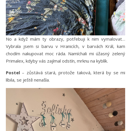
No a když mám ty obrazy, potřebuji k nim vymalovat…
Vybrala jsem si barvu v Hranicích, v barvách Král, kam
chodím nakupovat moc ráda. Namíchali mi úžasný zelený
Primalex, kdyby vás zajímal odstín, mrknu na kyblík.
Postel
– zůstává stará, protože taková, která by se mi
líbila, se ještě nenašla.