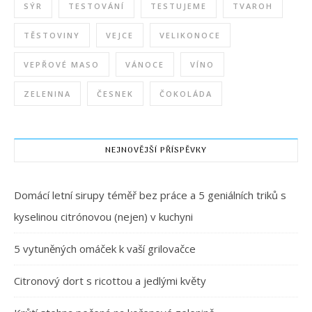
SÝR
TESTOVÁNÍ
TESTUJEME
TVAROH
TĚSTOVINY
VEJCE
VELIKONOCE
VEPŘOVÉ MASO
VÁNOCE
VÍNO
ZELENINA
ČESNEK
ČOKOLÁDA
NEJNOVĚJŠÍ PŘÍSPĚVKY
Domácí letní sirupy téměř bez práce a 5 geniálních triků s
kyselinou citrónovou (nejen) v kuchyni
5 vytuněných omáček k vaší grilovačce
Citronový dort s ricottou a jedlými květy