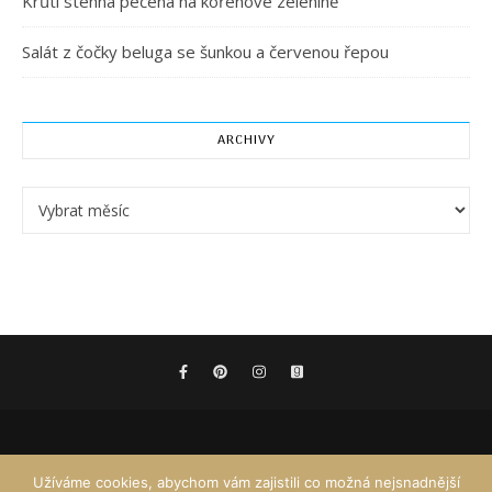
Krůtí stehna pečená na kořenové zelenině
Salát z čočky beluga se šunkou a červenou řepou
ARCHIVY
Archivy
Užíváme cookies, abychom vám zajistili co možná nejsnadnější