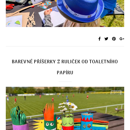
BAREVNÉ PŘÍŠERKY Z RULIČEK OD TOALETNÍHO
PAPÍRU