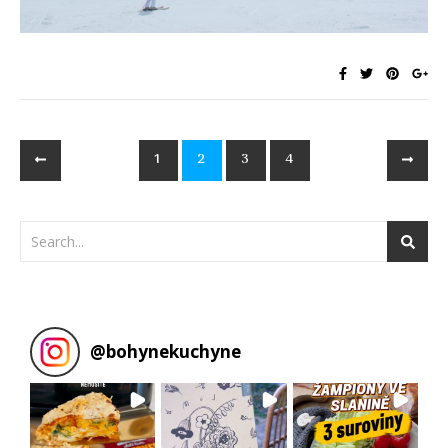
1
2
3
4
@
bohynekuchyne