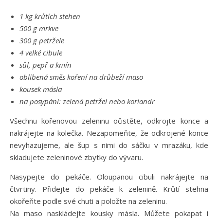
1 kg krůtích stehen
500 g mrkve
300 g petržele
4 velké cibule
sůl, pepř a kmín
oblíbená směs koření na drůbeží maso
kousek másla
na posypání: zelená petržel nebo koriandr
Všechnu kořenovou zeleninu očistěte, odkrojte konce a
nakrájejte na kolečka. Nezapomeňte, že odkrojené konce
nevyhazujeme, ale šup s nimi do sáčku v mrazáku, kde
skladujete zeleninové zbytky do vývaru.
Nasypejte do pekáče. Oloupanou cibuli nakrájejte na
čtvrtiny. Přidejte do pekáče k zelenině. Krůtí stehna
okořeňte podle své chuti a položte na zeleninu.
Na maso naskládejte kousky másla. Můžete pokapat i