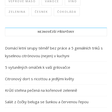
VEPŘOVÉ MASO
VÁNOCE
VÍNO
ZELENINA
ČESNEK
ČOKOLÁDA
NEJNOVĚJŠÍ PŘÍSPĚVKY
Domácí letní sirupy téměř bez práce a 5 geniálních triků s
kyselinou citrónovou (nejen) v kuchyni
5 vytuněných omáček k vaší grilovačce
Citronový dort s ricottou a jedlými květy
Krůtí stehna pečená na kořenové zelenině
Salát z čočky beluga se šunkou a červenou řepou