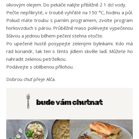
olivovým olejem. Do pekáče nalijte přibližně 2 1 dcl vody.
Pečte nepřikryté, v troubě vyhřáté na 150 °C, hodinu a půl.
Pokud máte troubu s parním programem, zvolte program
horkovzduch s párou. Průběžně maso polévejte vypečenou
šťávou a jednou během pečení stehna otočte.
Po upečené hustě posypejte zelenými bylinkami. Kdo má
rád koriandr, tak ten s tímto jídlem skvěle ladí. Můžete ho
nahradit zelenou petrželkou.
Podávejte s oblíbenou přílohou.
Dobrou chuť přeje Alča.