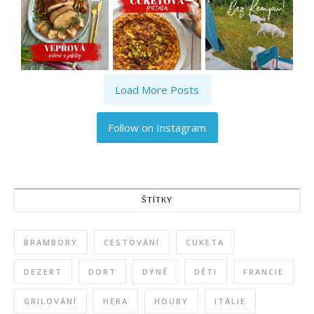
Load More Posts
Follow on Instagram
ŠTÍTKY
BRAMBORY
CESTOVÁNÍ
CUKETA
DEZERT
DORT
DÝNĚ
DĚTI
FRANCIE
GRILOVÁNÍ
HERA
HOUBY
ITÁLIE