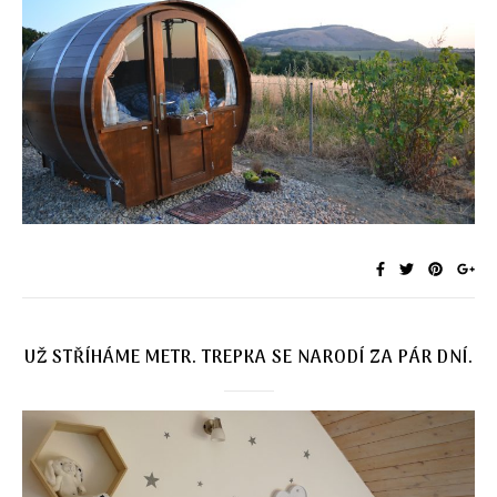
UŽ STŘÍHÁME METR. TREPKA SE NARODÍ ZA PÁR DNÍ.