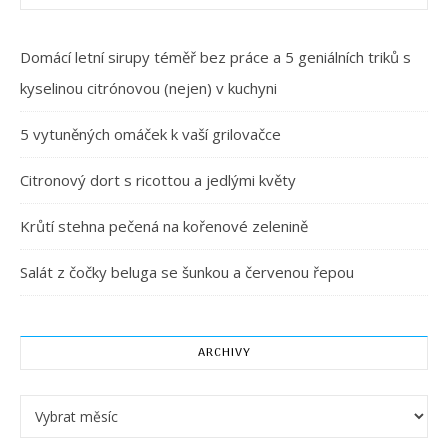
Domácí letní sirupy téměř bez práce a 5 geniálních triků s
kyselinou citrónovou (nejen) v kuchyni
5 vytuněných omáček k vaší grilovačce
Citronový dort s ricottou a jedlými květy
Krůtí stehna pečená na kořenové zelenině
Salát z čočky beluga se šunkou a červenou řepou
ARCHIVY
Archivy