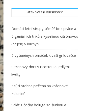
NEJNOVĚJŠÍ PŘÍSPĚVKY
Domácí letní sirupy téměř bez práce a
5 geniálních triků s kyselinou citrónovou
(nejen) v kuchyni
5 vytuněných omáček k vaší grilovačce
Citronový dort s ricottou a jedlými
květy
Krůtí stehna pečená na kořenové
zelenině
Salát z čočky beluga se šunkou a