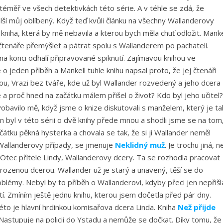
téměř ve všech detektivkách této série. A v téhle se zdá, že
alší můj oblíbený. Když teď kvůli článku na všechny Wallanderovy
kniha, která by mě nebavila a kterou bych měla chuť odložit. Manke
tí čtenáře přemýšlet a pátrat spolu s Wallanderem po pachateli.
na konci odhalí připravované spiknutí. Zajímavou knihou ve
o jeden příběh a Mankell tuhle knihu napsal proto, že jej čtenáři
ihou, Vrazi bez tváře, kde už byl Wallander rozvedený a jeho dcera
ie a proč hned na začátku málem přišel o život? Kdo byl jeho učitel?
bavilo mě, když jsme o knize diskutovali s manželem, který je ta
n byl v této sérii o dvě knihy přede mnou a shodli jsme se na tom
tku pěkná hysterka a chovala se tak, že si ji Wallander neměl
 Wallanderovy případy, se jmenuje
Neklidný muž
. Je trochu jiná, n
 Otec přítele Lindy, Wallanderovy dcery. Ta se rozhodla pracovat
rozenou dcerou. Wallander už je starý a unavený, těší se do
blémy. Nebyl by to příběh o Wallanderovi, kdyby přeci jen nepřišl
tí. Zmíním ještě jednu knihu, kterou jsem dočetla před pár dny.
éto je hlavní hrdinkou komisařova dcera Linda. Kniha
Než přijde
 Nastupuje na policii do Ystadu a nemůže se dočkat. Díky tomu, že