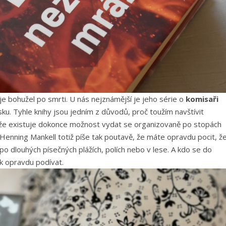
je bohužel po smrti. U nás nejznámější je jeho série o
komisaři
sku. Tyhle knihy jsou jedním z důvodů, proč toužím navštívit
 že existuje dokonce možnost vydat se organizovaně po stopách
 Henning Mankell totiž píše tak poutavě, že máte opravdu pocit, ž
po dlouhých písečných plážích, polích nebo v lese. A kdo se do
k opravdu podívat.