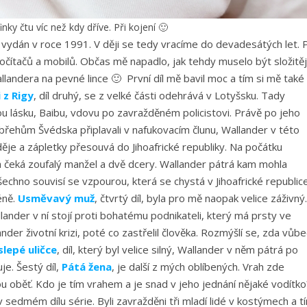
nky čtu víc než kdy dříve. Při kojení 🙂
le vydán v roce 1991. V ději se tedy vracíme do devadesátých let. P
počítačů a mobilů. Občas mě napadlo, jak tehdy muselo být složitěj
landera na pevné lince 🙂 První díl mě bavil moc a tím si mě také
i z Rigy
, díl druhý, se z velké části odehrává v Lotyšsku. Tady
lásku, Baibu, vdovu po zavražděném policistovi. Právě po jeho
 břehům Švédska připlavali v nafukovacím člunu, Wallander v této
děje a zápletky přesouvá do Jihoafrické republiky. Na počátku
ma čeká zoufalý manžel a dvě dcery. Wallander pátrá kam mohla
echno souvisí se vzpourou, která se chystá v Jihoafrické republice
éně.
Usměvavý muž
, čtvrtý díl, byla pro mě naopak velice záživný.
ander v ní stojí proti bohatému podnikateli, který má prsty ve
nder životní krizi, poté co zastřelil člověka. Rozmýšlí se, zda vůbe
slepé uličce
, díl, který byl velice silný, Wallander v něm pátrá po
je. Šestý díl,
Pátá žena
, je další z mých oblíbených. Vrah zde
 oběť. Kdo je tím vrahem a je snad v jeho jednání nějaké vodítko
 v sedmém dílu série. Byli zavražděni tři mladí lidé v kostýmech a t