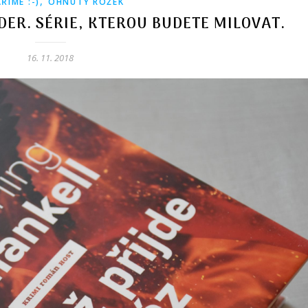
,
ŘÍME :-)
OHNUTÝ ROŽEK
ER. SÉRIE, KTEROU BUDETE MILOVAT.
16. 11. 2018