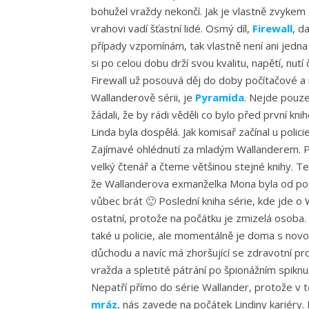
bohužel vraždy nekončí. Jak je vlastně zvykem 
vrahovi vadí šťastní lidé. Osmý díl,
Firewall
, d
případy vzpomínám, tak vlastně není ani jedna 
si po celou dobu drží svou kvalitu, napětí, nu
Firewall už posouvá děj do doby počítačové a 
Wallanderově sérii, je
Pyramida
. Nejde pouze 
žádali, že by rádi věděli co bylo před první kn
Linda byla dospělá. Jak komisař začínal u polic
Zajímavé ohlédnutí za mladým Wallanderem. Po
velký čtenář a čteme většinou stejné knihy. Te
že Wallanderova exmanželka Mona byla od počá
vůbec brát 🙂 Poslední kniha série, kde jde o
ostatní, protože na počátku je zmizelá osoba.
také u policie, ale momentálně je doma s novo
důchodu a navíc má zhoršující se zdravotní pro
vražda a spletité pátrání po špionážním spiknu
Nepatří přímo do série Wallander, protože v t
mráz
, nás zavede na počátek Lindiny kariéry.