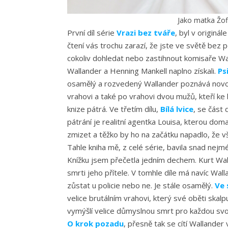
Jako matka Žofi
První díl série
Vrazi bez tváře
, byl v originá
čtení vás trochu zarazí, že jste ve světě bez 
cokoliv dohledat nebo zastihnout komisaře Wal
Wallander a Henning Mankell naplno získali.
Ps
osamělý a rozvedený Wallander poznává novou 
vrahovi a také po vrahovi dvou mužů, kteří ke
knize pátrá. Ve třetím dílu,
Bílá lvice
, se část 
pátrání je realitní agentka Louisa, kterou do
zmizet a těžko by ho na začátku napadlo, že vš
Tahle kniha mě, z celé série, bavila snad nejm
Knížku jsem přečetla jedním dechem. Kurt Wall
smrti jeho přítele. V tomhle díle má navíc Walla
zůstat u policie nebo ne. Je stále osamělý.
Ve 
velice brutálním vrahovi, který své oběti skalpu
vymýšlí velice důmyslnou smrt pro každou svou
O krok pozadu
, přesně tak se cítí Wallander