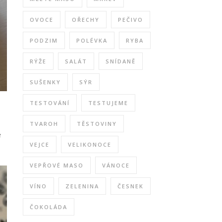
OVOCE
OŘECHY
PEČIVO
PODZIM
POLÉVKA
RYBA
RÝŽE
SALÁT
SNÍDANĚ
SUŠENKY
SÝR
TESTOVÁNÍ
TESTUJEME
TVAROH
TĚSTOVINY
e
VEJCE
VELIKONOCE
VEPŘOVÉ MASO
VÁNOCE
VÍNO
ZELENINA
ČESNEK
ČOKOLÁDA