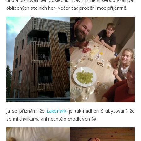
oblíbených stolních her, večer tak proběhl moc příjemně.
Já se přiznám, že
LakePark
je tak nádherné ubytování, že
se mi chvilkama ani nechtělo chodit ven 😀