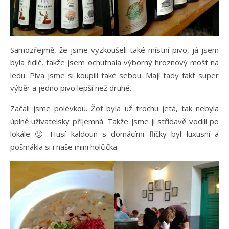
Samozřejmě, že jsme vyzkoušeli také místní pivo, já jsem
byla řidič, takže jsem ochutnala výborný hroznový mošt na
ledu. Piva jsme si koupili také sebou. Mají tady fakt super
výběr a jedno pivo lepší než druhé.
Začali jsme polévkou. Žof byla už trochu jetá, tak nebyla
úplně uživatelsky příjemná. Takže jsme ji střídavě vodili po
lokále 🙂 Husí kaldoun s domácími flíčky byl luxusní a
pošmákla si i naše mini holčička.