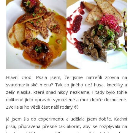
Hlavní chod. Psala jsem, že jsme natrefili zrovna na
svatomartinské menu? Tak co jiného než husa, knedlíky a
zelí? Klasika, která snad nikdy nezklame. I tady bylo tohle
oblíbené jídlo opravdu vymazlené a moc dobře dochucené.
Zvolila si ho větší část naší rodiny 🙂
Já jsem šla do experimentu a udělala jsem dobře. Kachní
prsa, připravená přesně tak akorát, aby se rozplývala na