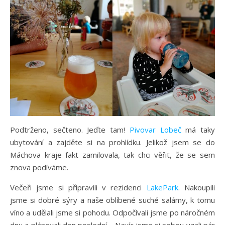
Podtrženo, sečteno. Jeďte tam!
Pivovar Lobeč
má taky
ubytování a zajděte si na prohlídku. Jelikož jsem se do
Máchova kraje fakt zamilovala, tak chci věřit, že se sem
znova podíváme.
Večeři jsme si připravili v rezidenci
LakePark
. Nakoupili
jsme si dobré sýry a naše oblíbené suché salámy, k tomu
víno a udělali jsme si pohodu. Odpočívali jsme po náročném
dnu a plánovali den poslední… Navíc jsme si sebou vzali pár