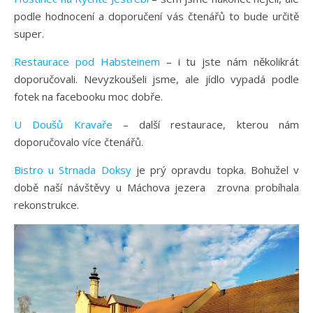
podle hodnocení a doporučení vás čtenářů to bude určitě
super.
Restaurace pod Habsteinem
– i tu jste nám několikrát
doporučovali. Nevyzkoušeli jsme, ale jídlo vypadá podle
fotek na facebooku moc dobře.
U Doušů Kravaře
– další restaurace, kterou nám
doporučovalo více čtenářů.
Bistro u Strnada Doksy
je prý opravdu topka. Bohužel v
době naší návštěvy u Máchova jezera zrovna probíhala
rekonstrukce.