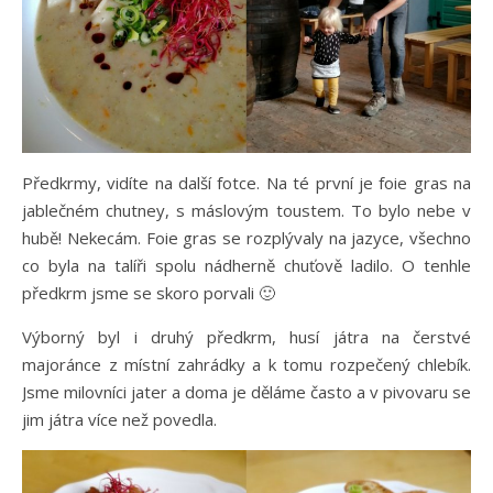
Předkrmy, vidíte na další fotce. Na té první je foie gras na
jablečném chutney, s máslovým toustem. To bylo nebe v
hubě! Nekecám. Foie gras se rozplývaly na jazyce, všechno
co byla na talíři spolu nádherně chuťově ladilo. O tenhle
předkrm jsme se skoro porvali 🙂
Výborný byl i druhý předkrm, husí játra na čerstvé
majoránce z místní zahrádky a k tomu rozpečený chlebík.
Jsme milovníci jater a doma je děláme často a v pivovaru se
jim játra více než povedla.