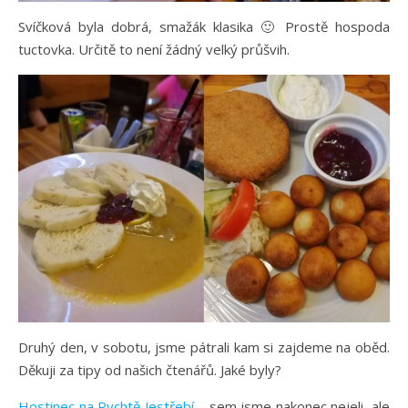
Svíčková byla dobrá, smažák klasika 🙂 Prostě hospoda
tuctovka. Určitě to není žádný velký průšvih.
Druhý den, v sobotu, jsme pátrali kam si zajdeme na oběd.
Děkuji za tipy od našich čtenářů. Jaké byly?
Hostinec na Rychtě Jestřebí
– sem jsme nakonec nejeli, ale