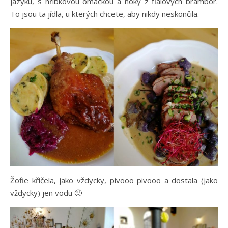
jazyku, s hříbkovou omáčkou a noky z fialových brambor.
To jsou ta jídla, u kterých chcete, aby nikdy neskončila.
Žofie křičela, jako vždycky, pivooo pivooo a dostala (jako
vždycky) jen vodu 🙂