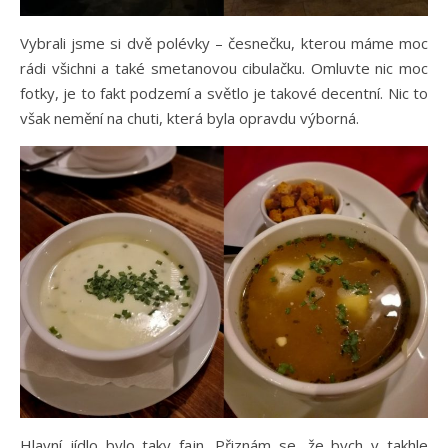
Vybrali jsme si dvě polévky – česnečku, kterou máme moc
rádi všichni a také smetanovou cibulačku. Omluvte nic moc
fotky, je to fakt podzemí a světlo je takové decentní. Nic to
však nemění na chuti, která byla opravdu výborná.
Hlavní jídlo bylo taky fajn. Přiznám se, že bych v takhle