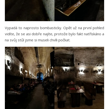
Vypadá to naprosto bombasticky. Opět už na první pohled
vidíte, že se asi dobře najíte, protože bylo fakt natřískáno a
na svůj stůl jsme si museli chvíli počkat.