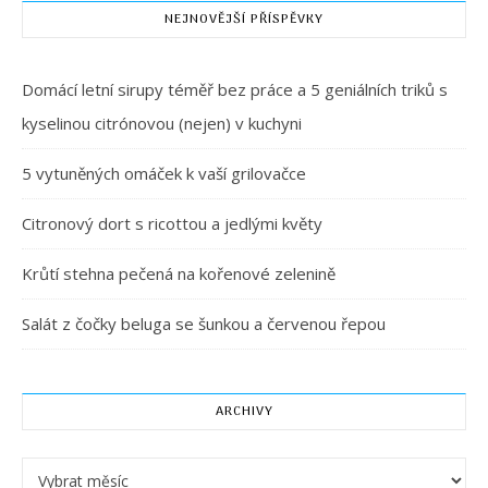
NEJNOVĚJŠÍ PŘÍSPĚVKY
Domácí letní sirupy téměř bez práce a 5 geniálních triků s
kyselinou citrónovou (nejen) v kuchyni
5 vytuněných omáček k vaší grilovačce
Citronový dort s ricottou a jedlými květy
Krůtí stehna pečená na kořenové zelenině
Salát z čočky beluga se šunkou a červenou řepou
ARCHIVY
Archivy