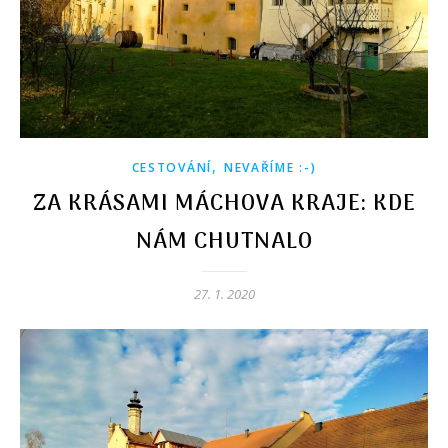
,
CESTOVÁNÍ
NEVAŘÍME :-)
ZA KRÁSAMI MÁCHOVA KRAJE: KDE
NÁM CHUTNALO
27. 1. 2020