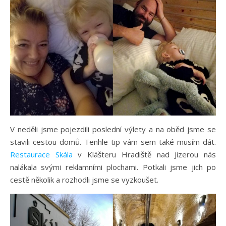
V neděli jsme pojezdili poslední výlety a na oběd jsme se
stavili cestou domů. Tenhle tip vám sem také musím dát.
Restaurace Skála
v Klášteru Hradiště nad Jizerou nás
nalákala svými reklamními plochami. Potkali jsme jich po
cestě několik a rozhodli jsme se vyzkoušet.