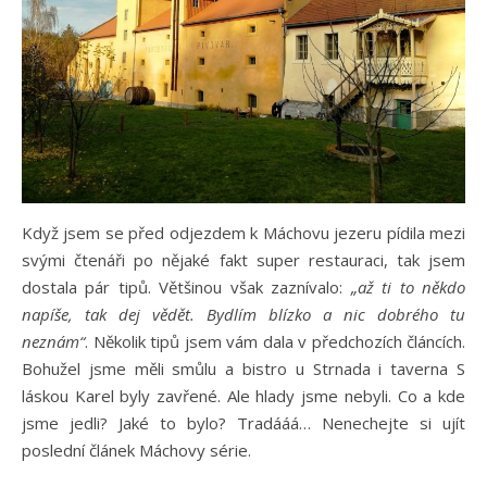
Když jsem se před odjezdem k Máchovu jezeru pídila mezi
svými čtenáři po nějaké fakt super restauraci, tak jsem
dostala pár tipů. Většinou však zaznívalo:
„až ti to někdo
napíše, tak dej vědět. Bydlím blízko a nic dobrého tu
neznám“
. Několik tipů jsem vám dala v předchozích článcích.
Bohužel jsme měli smůlu a bistro u Strnada i taverna S
láskou Karel byly zavřené. Ale hlady jsme nebyli. Co a kde
jsme jedli? Jaké to bylo? Tradááá… Nenechejte si ujít
poslední článek Máchovy série.