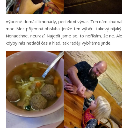
Výborné domácí limonády, perfektní vývar. Ten nám chutnal
moc. Moc příjemná obsluha. Jenže ten výběr…takový nijaký.
Nenadchne, neurazí. Najedli jsme se, to neříkám, že ne. Ale
kdyby nás netlačil čas a hlad, tak raději vybíráme jinde.