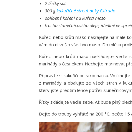
2 lžičky soli
300 g
kukuřičné strouhanky Extrudo
oblíbené koření na kuřecí maso
trocha slunečnicového oleje, ideálně ve spreji
Kuřecí nebo krůtí maso nakrájejte na malé kou
vám do ní vešlo všechno maso. Do mléka proli
Kuřecí nebo krůtí maso naskládejte vedle 
marinády s česnekem. Nechejte marinovat přes
Připravte si kukuřičnou strouhanku. Vmíchejte 
z marinády a obalujte ze všech stran v kuku
který jste předtím lehce potřeli slunečnicový
Řízky skládejte vedle sebe. Až bude plný plech
Dejte do trouby vyhřáté na 200 °C, pečte 15 