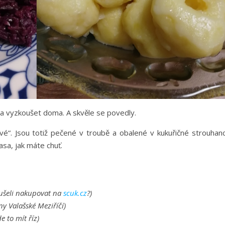
a vyzkoušet doma. A skvěle se povedly.
vé“. Jsou totiž pečené v troubě a obalené v kukuřičné strouhanc
asa, jak máte chuť.
oušeli nakupovat na
scuk.cz
?)
y Valašské Meziříčí)
e to mít říz)