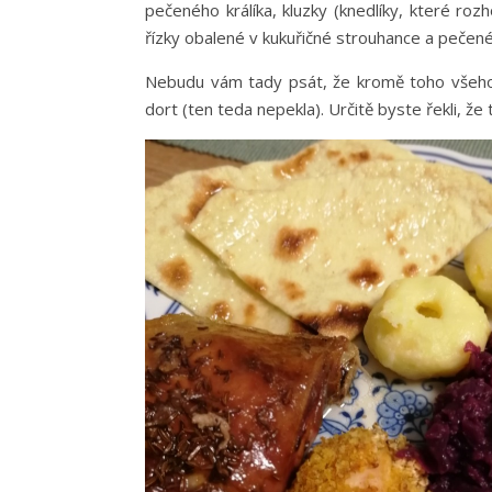
pečeného králíka, kluzky (knedlíky, které roz
řízky obalené v kukuřičné strouhance a pečené
Nebudu vám tady psát, že kromě toho všeho
dort (ten teda nepekla). Určitě byste řekli, že 