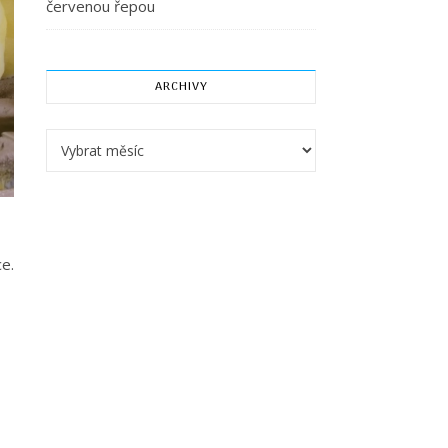
červenou řepou
ARCHIVY
Archivy
e.