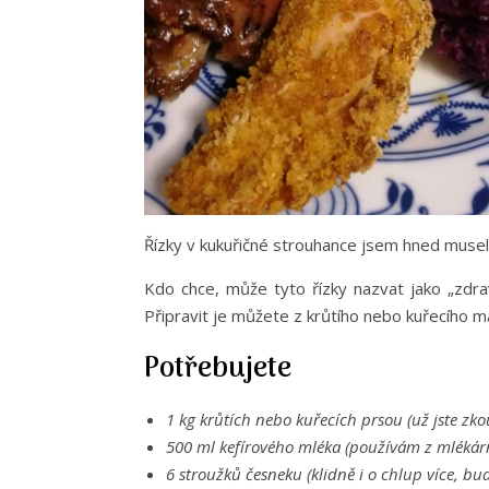
Řízky v kukuřičné strouhance jsem hned musel
Kdo chce, může tyto řízky nazvat jako „zdra
Připravit je můžete z krůtího nebo kuřecího m
Potřebujete
1 kg krůtích nebo kuřecích prsou (už jste zk
500 ml kefírového mléka (používám z mlékárn
6 stroužků česneku (klidně i o chlup více, bud