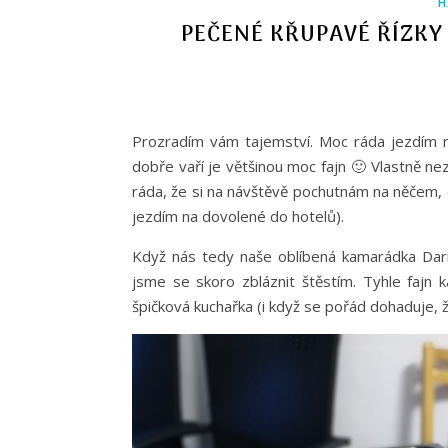
H
PEČENÉ KŘUPAVÉ ŘÍZKY
Prozradím vám tajemství. Moc ráda jezdím n
dobře vaří je většinou moc fajn 🙂 Vlastně ne
ráda, že si na návštěvě pochutnám na něčem, 
jezdím na dovolené do hotelů).
Když nás tedy naše oblíbená kamarádka Dari
jsme se skoro zbláznit štěstím. Tyhle fajn 
špičková kuchařka (i když se pořád dohaduje, ž