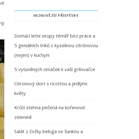
avé
NEJNOVĚJŠÍ PŘÍSPĚVKY
ný
Domácí letní sirupy téměř bez práce a
5 geniálních triků s kyselinou citrónovou
(nejen) v kuchyni
5 vytuněných omáček k vaší grilovačce
Citronový dort s ricottou a jedlými
květy
Krůtí stehna pečená na kořenové
zelenině
Salát z čočky beluga se šunkou a