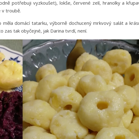
hodně potřebuji vyzkoušet), lokše, červené zelí, hranolky a křup
 v troubě.
 měla domácí tatarku, výborně dochucený mrkvový salát a krás
to zas tak obyčejné, jak Darina tvrdí, není.