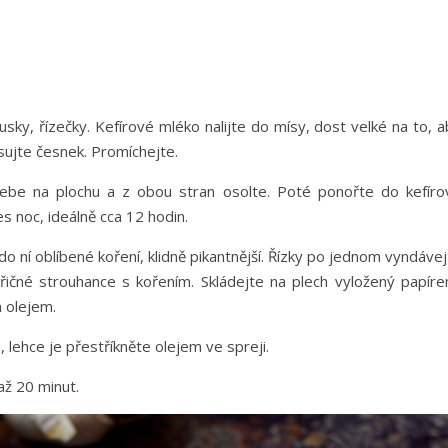
sky, řízečky. Kefírové mléko nalijte do mísy, dost velké na to, 
sujte česnek. Promíchejte.
sebe na plochu a z obou stran osolte. Poté ponořte do kefíro
 noc, ideálně cca 12 hodin.
do ní oblíbené koření, klidně pikantnější. Řízky po jednom vyndáve
řičné strouhance s kořením. Skládejte na plech vyložený papíre
m olejem.
, lehce je přestříkněte olejem ve spreji.
až 20 minut.