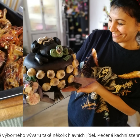
ýborného vývaru také několik hlavních jídel. Pečená kachní stehn