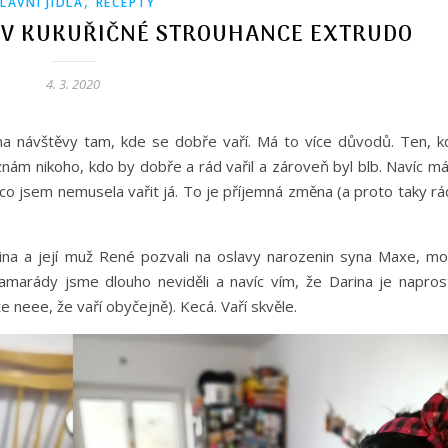
,
LAVNÍ JÍDLA
RECEPTY
 V KUKUŘIČNÉ STROUHANCE EXTRUDO
4. 3. 2020
a návštěvy tam, kde se dobře vaří. Má to více důvodů. Ten, k
znám nikoho, kdo by dobře a rád vařil a zároveň byl blb. Navíc m
co jsem nemusela vařit já. To je příjemná změna (a proto taky rá
na a její muž René pozvali na oslavy narozenin syna Maxe, moh
kamarády jsme dlouho neviděli a navíc vím, že Darina je napros
e neee, že vaří obyčejně). Kecá. Vaří skvěle.