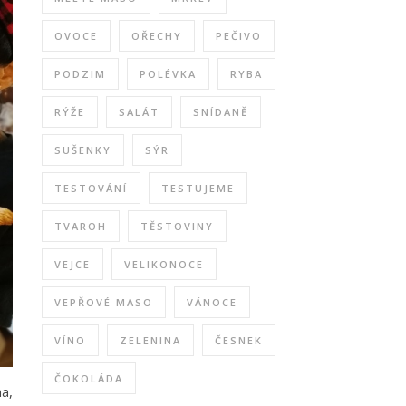
OVOCE
OŘECHY
PEČIVO
PODZIM
POLÉVKA
RYBA
RÝŽE
SALÁT
SNÍDANĚ
SUŠENKY
SÝR
TESTOVÁNÍ
TESTUJEME
TVAROH
TĚSTOVINY
VEJCE
VELIKONOCE
VEPŘOVÉ MASO
VÁNOCE
VÍNO
ZELENINA
ČESNEK
ČOKOLÁDA
a,