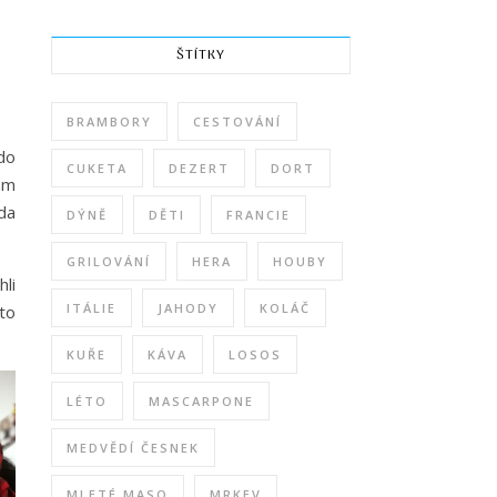
ŠTÍTKY
BRAMBORY
CESTOVÁNÍ
do
CUKETA
DEZERT
DORT
ám
da
DÝNĚ
DĚTI
FRANCIE
GRILOVÁNÍ
HERA
HOUBY
li
ITÁLIE
JAHODY
KOLÁČ
to
KUŘE
KÁVA
LOSOS
LÉTO
MASCARPONE
MEDVĚDÍ ČESNEK
MLETÉ MASO
MRKEV