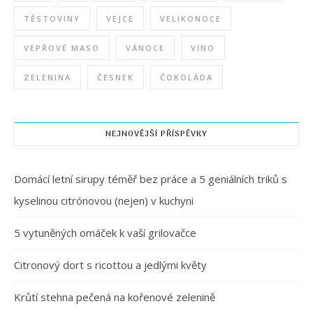
TĚSTOVINY
VEJCE
VELIKONOCE
VEPŘOVÉ MASO
VÁNOCE
VÍNO
ZELENINA
ČESNEK
ČOKOLÁDA
NEJNOVĚJŠÍ PŘÍSPĚVKY
Domácí letní sirupy téměř bez práce a 5 geniálních triků s
kyselinou citrónovou (nejen) v kuchyni
5 vytuněných omáček k vaší grilovačce
Citronový dort s ricottou a jedlými květy
Krůtí stehna pečená na kořenové zelenině