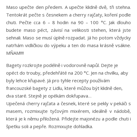
Maso upečte den předem. A upečte klidně dvě, tři stehna.
Tentokrát pečte s česnekem a cherry rajčaty, koření podle
chuti. Pečte cca 6 – 8 hodin na 90 – 100 °C. Jak dlouho
budete maso péct, závisí na velikosti stehen, která jste
sehnali. Maso se musí úplně rozpadat. Já ho potom vždycky
natrhám vidličkou do výpeku a ten do masa krásně vsákne.
MŇAM!!!!
Bagety rozkrojte podélně i vodorovně napůl. Dejte je
opéct do trouby, předehřáté na 200 °C. Jen na chvilku, aby
byly lehce křupavé. Já pro tyhle recepty používám
francouzské bagety z Lidlu, které můžou být klidně den,
dva staré. Stejně je opékám dokřupava…
Upečená cherry rajčata a česnek, které se pekly v pekáči s
masem, rozmixujte tyčovým mixérem, ideálně v nádobě,
která je k němu přiložená. Přidejte majonézu a podle chuti i
špetku soli a pepře. Rozmixujte dohladka.