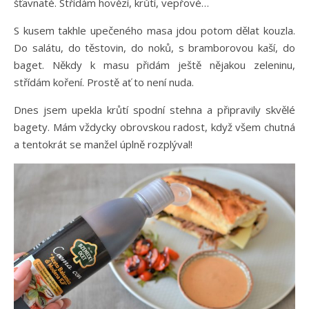
šťavnaté. Střídám hovězí, krůtí, vepřové…
S kusem takhle upečeného masa jdou potom dělat kouzla.
Do salátu, do těstovin, do noků, s bramborovou kaší, do
baget. Někdy k masu přidám ještě nějakou zeleninu,
střídám koření. Prostě ať to není nuda.
Dnes jsem upekla krůtí spodní stehna a připravily skvělé
bagety. Mám vždycky obrovskou radost, když všem chutná
a tentokrát se manžel úplně rozplýval!