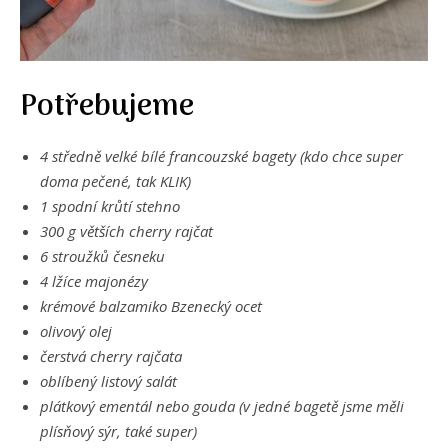
Potřebujeme
4 středně velké bílé francouzské bagety (kdo chce super
doma pečené, tak KLIK)
1 spodní krůtí stehno
300 g větších cherry rajčat
6 stroužků česneku
4 lžíce majonézy
krémové balzamiko Bzenecký
ocet
olivový olej
čerstvá cherry rajčata
oblíbený listový salát
plátkový ementál nebo gouda (v jedné bagetě jsme měli
plísňový sýr, také super)