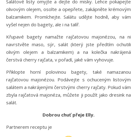
Salátové listy omyjte a dejte do misky. Lehce pokapejte
olivovým olejem, osolte a opepřete, zakápněte krémovým
balzamikem. Promíchejte. Salátu udějte hodně, aby vám
vyšel nejen do bagety, ale i na talíř.
Křupavé bagety namažte rajčatovou majonézou, na ni
navrstvěte maso, sýr, salát (který jste předtím ochutili
olivým olejem a balzamikem) a na kolečka nakrájená
čerstvá cherry rajčata, v pořadí, jaké vám vyhovuje.
Přiklopte horní polovinou bagety, také namazanou
rajčatovou majonézou. Podávejte s ochuceným listovým
salátem a nakrájenými čerstvými cherry rajčaty. Pokud vám
zbyla rajčatová majonéza, můžete ji použít jako dresink na
salát.
Dobrou chuť přeje Elly.
Partnerem receptu je