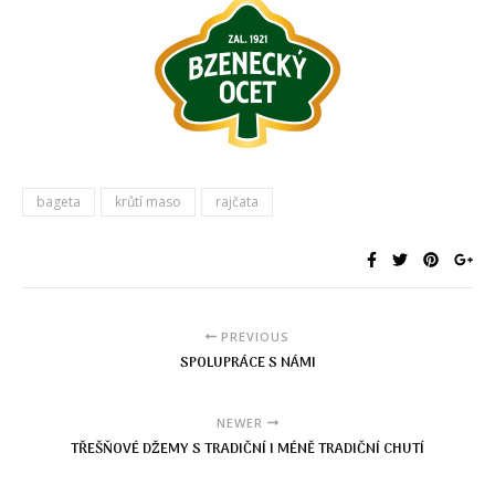
bageta
krůtí maso
rajčata
PREVIOUS
SPOLUPRÁCE S NÁMI
NEWER
TŘEŠŇOVÉ DŽEMY S TRADIČNÍ I MÉNĚ TRADIČNÍ CHUTÍ