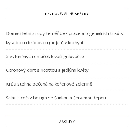
NEJNOVĚJŠÍ PŘÍSPĚVKY
Domácí letní sirupy téměř bez práce a 5 geniálních triků s
kyselinou citrónovou (nejen) v kuchyni
5 vytuněných omáček k vaší grilovačce
Citronový dort s ricottou a jedlými květy
Krůtí stehna pečená na kořenové zelenině
Salát z čočky beluga se šunkou a červenou řepou
ARCHIVY