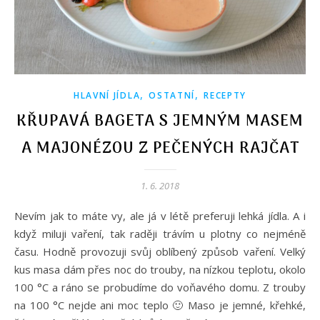
,
,
HLAVNÍ JÍDLA
OSTATNÍ
RECEPTY
KŘUPAVÁ BAGETA S JEMNÝM MASEM
A MAJONÉZOU Z PEČENÝCH RAJČAT
1. 6. 2018
Nevím jak to máte vy, ale já v létě preferuji lehká jídla. A i
když miluji vaření, tak raději trávím u plotny co nejméně
času. Hodně provozuji svůj oblíbený způsob vaření. Velký
kus masa dám přes noc do trouby, na nízkou teplotu, okolo
100 °C a ráno se probudíme do voňavého domu. Z trouby
na 100 °C nejde ani moc teplo 🙂 Maso je jemné, křehké,