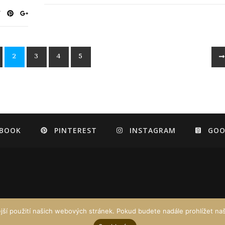
2
3
4
5
EBOOK
PINTEREST
INSTAGRAM
GOO
jší použití našich webových stránek. Pokud budete nadále prohlížet naš