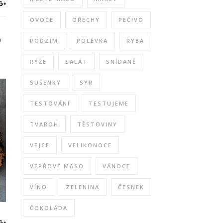
OVOCE
OŘECHY
PEČIVO
O
PODZIM
POLÉVKA
RYBA
RÝŽE
SALÁT
SNÍDANĚ
SUŠENKY
SÝR
TESTOVÁNÍ
TESTUJEME
TVAROH
TĚSTOVINY
VEJCE
VELIKONOCE
VEPŘOVÉ MASO
VÁNOCE
VÍNO
ZELENINA
ČESNEK
ČOKOLÁDA