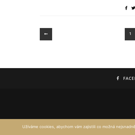
1
FAC
Užíváme cookies, abychom vám zajistili co možná nejsnadně