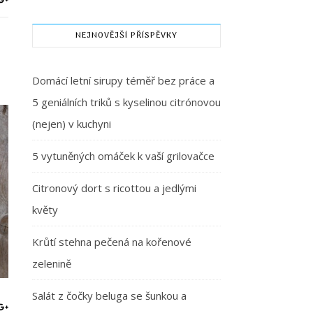
NEJNOVĚJŠÍ PŘÍSPĚVKY
Domácí letní sirupy téměř bez práce a
5 geniálních triků s kyselinou citrónovou
(nejen) v kuchyni
5 vytuněných omáček k vaší grilovačce
Citronový dort s ricottou a jedlými
květy
Krůtí stehna pečená na kořenové
zelenině
Salát z čočky beluga se šunkou a