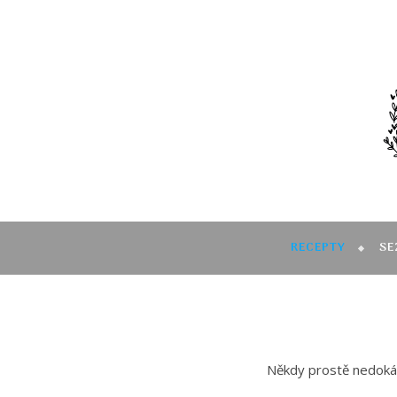
RECEPTY
SE
Někdy prostě nedokážu