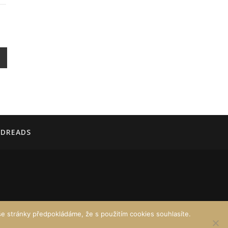
DREADS
e stránky předpokládáme, že s použitím cookies souhlasíte.