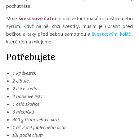
pochutnáte.
Moje
švestkové čatní
je perfektní k masům, paštice nebo
sýrům. Když na něj chci švestky, musím je ubránit před
bečkou a taky před sebou samotnou a
švestkovými koláči
,
které doma milujeme.
Potřebujete
1 kg švestek
2 cibule
2 lžíce sádla
2 bobkové listy
1 celá skořice
6 hřebíčků
400 g třtinového cukru
1 až 2 dcl jablečného octa
sůl podle chuti