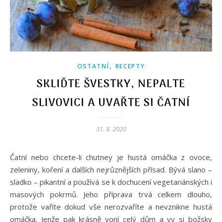
,
OSTATNÍ
RECEPTY
SKLIĎTE ŠVESTKY, NEPALTE
SLIVOVICI A UVAŘTE SI ČATNÍ
31. 8. 2020
Čatní nebo chcete-li chutney je hustá omáčka z ovoce,
zeleniny, koření a dalších nejrůznějších přísad. Bývá slano –
sladko – pikantní a používá se k dochucení vegetariánských i
masových pokrmů. Jeho příprava trvá celkem dlouho,
protože vaříte dokud vše nerozvaříte a nevznikne hustá
omáčka. Jenže pak krásně voní celý dům a vy si božsky