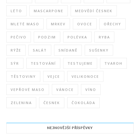
LÉTO
MASCARPONE
MEDVĚDÍ ČESNEK
MLETÉ MASO
MRKEV
OVOCE
OŘECHY
PEČIVO
PODZIM
POLÉVKA
RYBA
RÝŽE
SALÁT
SNÍDANĚ
SUŠENKY
SÝR
TESTOVÁNÍ
TESTUJEME
TVAROH
TĚSTOVINY
VEJCE
VELIKONOCE
VEPŘOVÉ MASO
VÁNOCE
VÍNO
ZELENINA
ČESNEK
ČOKOLÁDA
NEJNOVĚJŠÍ PŘÍSPĚVKY