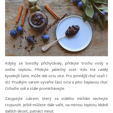
Kdyby se švestky přichytávaly, přidejte trochu vody a
snižte teplotu. Přidejte jablečný ocet. Kdo má raději
kyselejší čatní, může dát octu více. Pro jemnější chuť stačí 1
dcl. Prudkým varem vyvařte část octa a jeho štiplavou chuť.
Ochuťte solí a stále promíchávejte.
Zasypejte cukrem, který za stálého míchání nechejte
rozpustit. Ještě můžete dále vařit, na mírnou teplotu, klidně
dalších deset, patnáct minut.