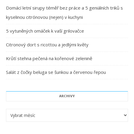
Domácí letní sirupy téměř bez práce a 5 geniálních triků s
kyselinou citrónovou (nejen) v kuchyni
5 vytuněných omáček k vaší grilovačce
Citronový dort s ricottou a jedlými květy
Krůtí stehna pečená na kořenové zelenině
Salát z čočky beluga se šunkou a červenou řepou
ARCHIVY
Archivy