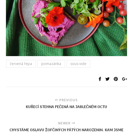
červená řepa
pomazánka
sous vide
PREVIOUS
KUŘECÍ STEHNA PEČENÁ NA JABLEČNÉM OCTU
NEWER
CHYSTÁME OSLAVU ŽOFČINÝCH PÁTÝCH NAROZENIN. KAM JSME