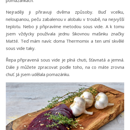
pomazánkách.
Nejraději ji přiravuji dvěma způsoby. Buď vcelku,
neloupanou, peču zabalenou v alobalu v troubě, na nejvyšší
teplotu. Nebo ji připravíme metodou sous vide. A k tomu
jsem vždycky používala jednu šikovnou mašinku značky
Matté. Teď mám navíc doma Thermomix a ten umí skvělé
sous vide taky.
Řepa připravená sous vide je plná chuti, šťavnatá a jemná.
Dále ji můžete zpracovat podle toho, na co máte zrovna
chuť. Já jsem udělala pomazánku.