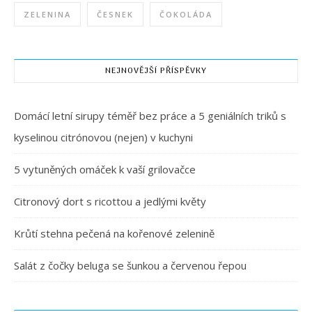
ZELENINA
ČESNEK
ČOKOLÁDA
NEJNOVĚJŠÍ PŘÍSPĚVKY
Domácí letní sirupy téměř bez práce a 5 geniálních triků s
kyselinou citrónovou (nejen) v kuchyni
5 vytuněných omáček k vaší grilovačce
Citronový dort s ricottou a jedlými květy
Krůtí stehna pečená na kořenové zelenině
Salát z čočky beluga se šunkou a červenou řepou