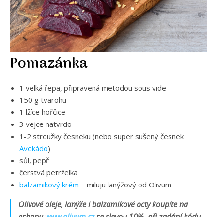
Pomazánka
1 velká řepa, připravená metodou sous vide
150 g tvarohu
1 lžíce hořčice
3 vejce natvrdo
1-2 stroužky česneku (nebo super sušený česnek
Avokádo
)
sůl, pepř
čerstvá petrželka
balzamikový krém
– miluju lanýžový od Olivum
Olivové oleje, lanýže i balzamikové octy koupíte na
eshopu
www.olivum.cz
se slevou 10%, při zadání kódu