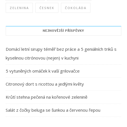
ZELENINA
ČESNEK
ČOKOLÁDA
NEJNOVĚJŠÍ PŘÍSPĚVKY
Domácí letní sirupy téměř bez práce a 5 geniálních triků s
kyselinou citrónovou (nejen) v kuchyni
5 vytuněných omáček k vaší grilovačce
Citronový dort s ricottou a jedlými květy
Krůtí stehna pečená na kořenové zelenině
Salát z čočky beluga se šunkou a červenou řepou