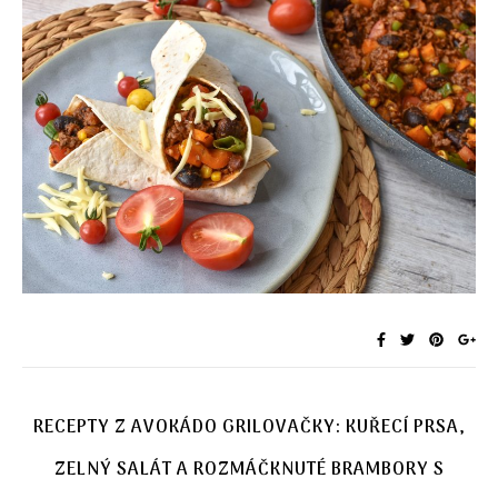
RECEPTY Z AVOKÁDO GRILOVAČKY: KUŘECÍ PRSA,
ZELNÝ SALÁT A ROZMÁČKNUTÉ BRAMBORY S