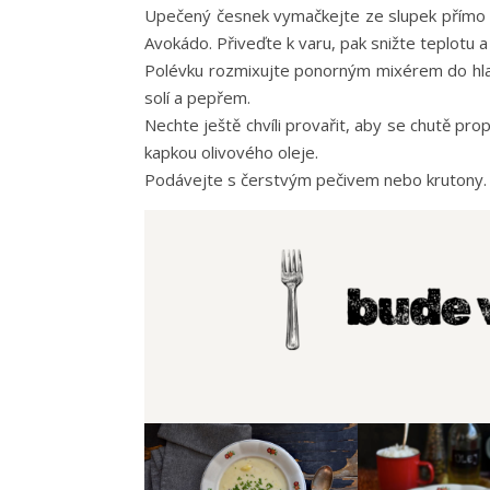
Upečený česnek vymačkejte ze slupek přímo d
Avokádo. Přiveďte k varu, pak snižte teplotu
Polévku rozmixujte ponorným mixérem do hlad
solí a pepřem.
Nechte ještě chvíli provařit, aby se chutě pr
kapkou olivového oleje.
Podávejte s čerstvým pečivem nebo krutony.