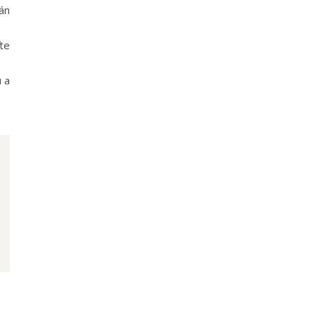
án
te
 a