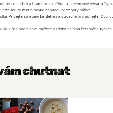
o hrnce s cibulí a bramborami. Přidejte zeleninový vývar a Tymi
 a vařte asi 20 minut, dokud nebudou brambory měkké.
ka. Přidejte smetanu ke šlehání a důkladně promíchejte. Dochuť
opojily. Před podáváním můžete ozdobit snítkou čerstvého tymiánu