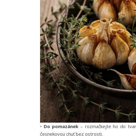
•
Do pomazánek
– rozmačkejte ho do tva
česnekovou chuť bez ostrosti.