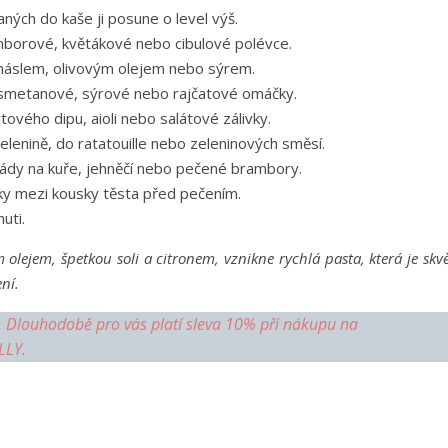
ných do kaše ji posune o level výš.
mborové, květákové nebo cibulové polévce.
máslem, olivovým olejem nebo sýrem.
smetanové, sýrové nebo rajčatové omáčky.
ového dipu, aioli nebo salátové zálivky.
lenině, do ratatouille nebo zeleninových směsí.
dy na kuře, jehněčí nebo pečené brambory.
ky mezi kousky těsta před pečením.
uti.
olejem, špetkou soli a citronem, vznikne rychlá pasta, která je skv
ní.
ej. Dlouhodobě pro vás platí sleva 10% při nákupu na
LLY.