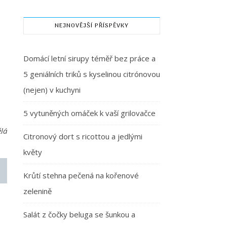
NEJNOVĚJŠÍ PŘÍSPĚVKY
Domácí letní sirupy téměř bez práce a
5 geniálních triků s kyselinou citrónovou
(nejen) v kuchyni
5 vytuněných omáček k vaší grilovačce
ělá
Citronový dort s ricottou a jedlými
květy
Krůtí stehna pečená na kořenové
zelenině
Salát z čočky beluga se šunkou a