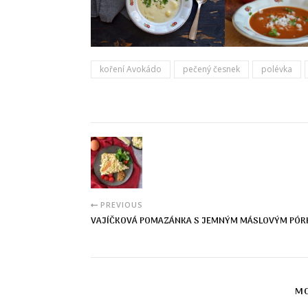
koření Avokádo
pečený česnek
polévka
PREVIOUS
VAJÍČKOVÁ POMAZÁNKA S JEMNÝM MÁSLOVÝM PÓR
MO