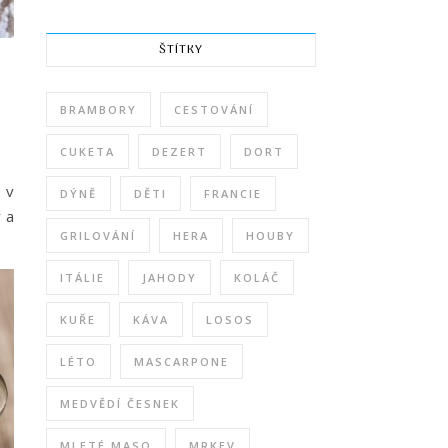
ŠTÍTKY
BRAMBORY
CESTOVÁNÍ
CUKETA
DEZERT
DORT
 v
DÝNĚ
DĚTI
FRANCIE
 a
GRILOVÁNÍ
HERA
HOUBY
ITÁLIE
JAHODY
KOLÁČ
KUŘE
KÁVA
LOSOS
LÉTO
MASCARPONE
MEDVĚDÍ ČESNEK
MLETÉ MASO
MRKEV