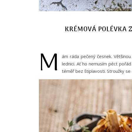
KRÉMOVÁ POLÉVKA Z
M
ám ráda pečený česnek. Většinou
lednici. Ať ho nemusím péct pořád 
téměř bez štiplavosti. Stroužky se d