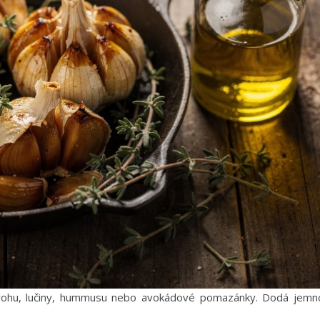
rohu, lučiny, hummusu nebo avokádové pomazánky. Dodá jemn