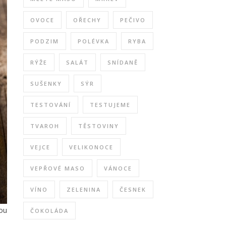
OVOCE
OŘECHY
PEČIVO
PODZIM
POLÉVKA
RYBA
RÝŽE
SALÁT
SNÍDANĚ
SUŠENKY
SÝR
TESTOVÁNÍ
TESTUJEME
TVAROH
TĚSTOVINY
VEJCE
VELIKONOCE
VEPŘOVÉ MASO
VÁNOCE
VÍNO
ZELENINA
ČESNEK
ou
ČOKOLÁDA