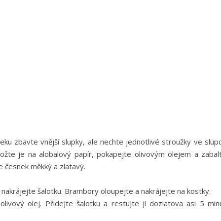
ku zbavte vnější slupky, ale nechte jednotlivé stroužky ve slupc
ložte je na alobalový papír, pokapejte olivovým olejem a zabalt
e česnek měkký a zlatavý.
akrájejte šalotku. Brambory oloupejte a nakrájejte na kostky.
ivový olej. Přidejte šalotku a restujte ji dozlatova asi 5 minu