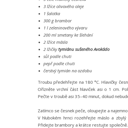
3 lžíce olivového oleje
1 šalotka
300 g brambor
1 l zeleninového vývaru
200 ml smetany ke šlehání
2 lžíce másla
2 lžičky
tymiánu sušeného Avokádo
sůl podle chuti
pepř podle chuti
čerstvý tymián na ozdobu
Troubu předehřejte na 180 °C. Hlavičky česne
Ořízněte vrchní část hlaviček asi o 1 cm. Po
Pečte v troubě asi 35–40 minut, dokud nebud
Zatímco se česnek peče, oloupejte a najemno n
V hlubokém hrnci rozehřejte máslo a zbylý ol
Přidejte brambory a krátce restujte společně.