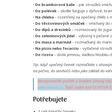
•
Do bramborové kaše
– pár stroužků vmícha
•
Do polévek
– skvěle funguje v dýňové, bra
•
Na chleba
– rozetřený na opečený chléb s 
•
Do těstovinových omáček
– vmíchaný do 
•
Do dipů a dresinků
– rozmixovaný do jogurt
•
Do zeleninových jídel
– výborný k pečené ze
•
Do masa a marinád
– rozmačkaný do mariná
•
Na pizzu nebo focacciu
– vytlačené strouž
•
Do rizota
– dodá jemnou, sladkou hloubku ch
Tip: když upečený česnek rozmačkáte s olivovým 
na pečivo, do sendvičů nebo jako základ do vaře
Nezapomeňte pořídit si kvalitní olivový ol
www.olivum.cz
. Stačí zadat kód OLIVOVA-E
Potřebujete
3 celé hlavičky česneku