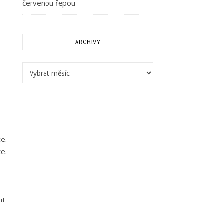
červenou řepou
ARCHIVY
Archivy
e.
e.
t.