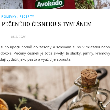
,
POLÉVKY
RECEPTY
 PEČENÉHO ČESNEKU S TYMIÁNEM
16. 3. 2026
 si ho upeču hodně do zásoby a schovám si ho v mrazáku nebo
dokola. Pečený česnek je totiž skvělý! Je sladký, jemný, krémový
ají vytlačit jako pasta a využití je spousta.