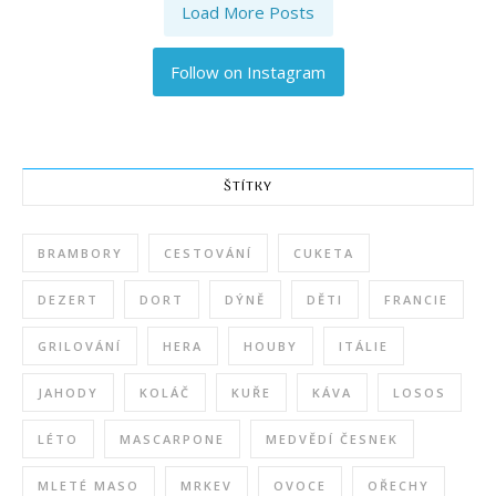
Load More Posts
Follow on Instagram
ŠTÍTKY
BRAMBORY
CESTOVÁNÍ
CUKETA
DEZERT
DORT
DÝNĚ
DĚTI
FRANCIE
GRILOVÁNÍ
HERA
HOUBY
ITÁLIE
JAHODY
KOLÁČ
KUŘE
KÁVA
LOSOS
LÉTO
MASCARPONE
MEDVĚDÍ ČESNEK
MLETÉ MASO
MRKEV
OVOCE
OŘECHY