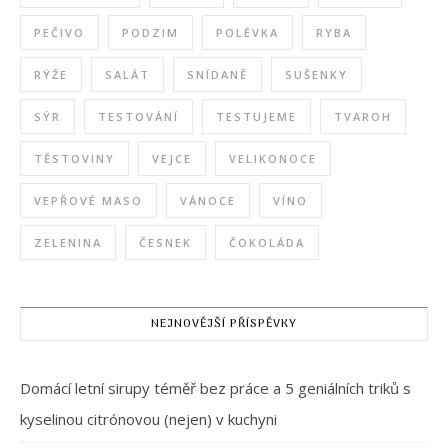
PEČIVO
PODZIM
POLÉVKA
RYBA
RÝŽE
SALÁT
SNÍDANĚ
SUŠENKY
SÝR
TESTOVÁNÍ
TESTUJEME
TVAROH
TĚSTOVINY
VEJCE
VELIKONOCE
VEPŘOVÉ MASO
VÁNOCE
VÍNO
ZELENINA
ČESNEK
ČOKOLÁDA
NEJNOVĚJŠÍ PŘÍSPĚVKY
Domácí letní sirupy téměř bez práce a 5 geniálních triků s
kyselinou citrónovou (nejen) v kuchyni