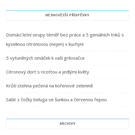
NEJNOVĚJŠÍ PŘÍSPĚVKY
Domácí letní sirupy téměř bez práce a 5 geniálních triků s
kyselinou citrónovou (nejen) v kuchyni
5 vytuněných omáček k vaší grilovačce
Citronový dort s ricottou a jedlými květy
Krůtí stehna pečená na kořenové zelenině
Salát z čočky beluga se šunkou a červenou řepou
ARCHIVY