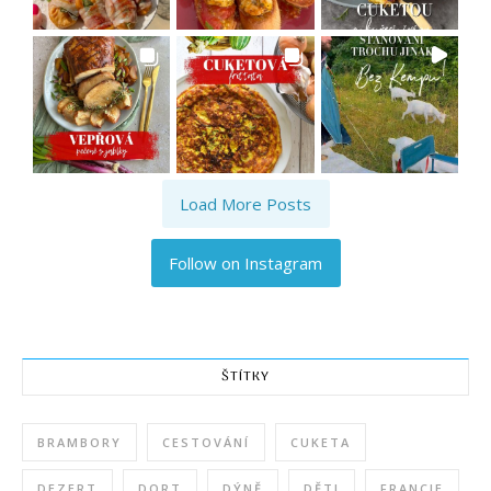
Load More Posts
Follow on Instagram
ŠTÍTKY
BRAMBORY
CESTOVÁNÍ
CUKETA
DEZERT
DORT
DÝNĚ
DĚTI
FRANCIE