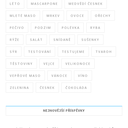
LÉTO
MASCARPONE
MEDVĚDÍ ČESNEK
MLETÉ MASO
MRKEV
OVOCE
OŘECHY
PEČIVO
PODZIM
POLÉVKA
RYBA
RÝŽE
SALÁT
SNÍDANĚ
SUŠENKY
SÝR
TESTOVÁNÍ
TESTUJEME
TVAROH
TĚSTOVINY
VEJCE
VELIKONOCE
VEPŘOVÉ MASO
VÁNOCE
VÍNO
ZELENINA
ČESNEK
ČOKOLÁDA
NEJNOVĚJŠÍ PŘÍSPĚVKY