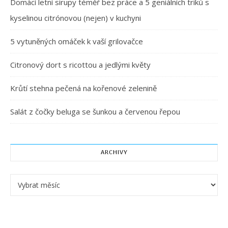
Domácí letní sirupy téměř bez práce a 5 geniálních triků s
kyselinou citrónovou (nejen) v kuchyni
5 vytuněných omáček k vaší grilovačce
Citronový dort s ricottou a jedlými květy
Krůtí stehna pečená na kořenové zelenině
Salát z čočky beluga se šunkou a červenou řepou
ARCHIVY
Archivy