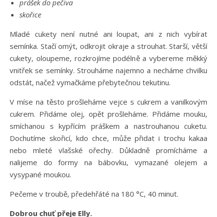
prášek do pečiva
skořice
Mladé cukety není nutné ani loupat, ani z nich vybírat
semínka. Stačí omýt, odkrojit okraje a strouhat. Starší, větší
cukety, oloupeme, rozkrojíme podélně a vybereme měkký
vnitřek se semínky. Strouháme najemno a necháme chvilku
odstát, načež vymačkáme přebytečnou tekutinu.
V míse na těsto prošleháme vejce s cukrem a vanilkovým
cukrem. Přidáme olej, opět prošleháme. Přidáme mouku,
smíchanou s kypřícím práškem a nastrouhanou cuketu.
Dochutíme skořicí, kdo chce, může přidat i trochu kakaa
nebo mleté vlašské ořechy. Důkladně promícháme a
nalijeme do formy na bábovku, vymazané olejem a
vysypané moukou.
Pečeme v troubě, předehřáté na 180 °C, 40 minut.
Dobrou chuť přeje Elly.