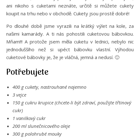
ani nikoho s cuketami neznáte, určitě si můžete cukety
koupit na trhu nebo v obchodě. Cukety jsou prostě dobré!
Po dlouhé době jsme vyrazili na krátký výlet na kole, za
našimi kamarády. A ti nás pohostili cuketovou bábovkou.
Mňam!!! A protože jsem měla cuketu v lednici, nebylo nic
jednoduššího než si upéct bábovku vlastní. Výhodou
cuketové bábovky je, že je vláčná, jemná a nedusí. 🙂
Potřebujete
400 g cukety, nastrouhané najemno
3 vejce
150 g cukru krupice (chcete-li být zdraví, použijte třtinový
cukr)
1 vanilkový cukr
200 ml slunečnicového oleje
300 g polohrubé mouky