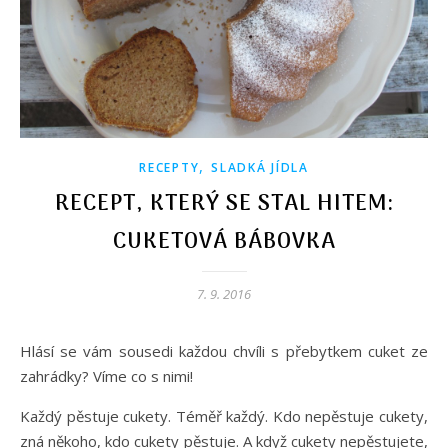
,
RECEPTY
SLADKÁ JÍDLA
RECEPT, KTERÝ SE STAL HITEM:
CUKETOVÁ BÁBOVKA
7. 9. 2016
Hlásí se vám sousedi každou chvíli s přebytkem cuket ze
zahrádky? Víme co s nimi!
Každý pěstuje cukety. Téměř každý. Kdo nepěstuje cukety,
zná někoho, kdo cukety pěstuje. A když cukety nepěstujete,