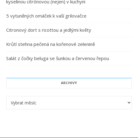
kyselinou citrónovou (nejen) v kuchyni
5 vytuněných omáček k vaší grilovačce
Citronový dort s ricottou a jedlými květy
Krůtí stehna pečená na kořenové zelenině
Salát z čočky beluga se šunkou a červenou řepou
ARCHIVY
Archivy