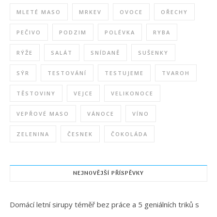
MLETÉ MASO
MRKEV
OVOCE
OŘECHY
PEČIVO
PODZIM
POLÉVKA
RYBA
RÝŽE
SALÁT
SNÍDANĚ
SUŠENKY
SÝR
TESTOVÁNÍ
TESTUJEME
TVAROH
TĚSTOVINY
VEJCE
VELIKONOCE
VEPŘOVÉ MASO
VÁNOCE
VÍNO
ZELENINA
ČESNEK
ČOKOLÁDA
NEJNOVĚJŠÍ PŘÍSPĚVKY
Domácí letní sirupy téměř bez práce a 5 geniálních triků s