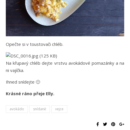
Opečte si v toustovači chléb.
Na křupavý chléb dejte vrstvu avokádové pomazánky a na
ni vajíčka.
Ihned snídejte 🙂
Krásné ráno přeje Elly.
avokádo
snídaně
vejce