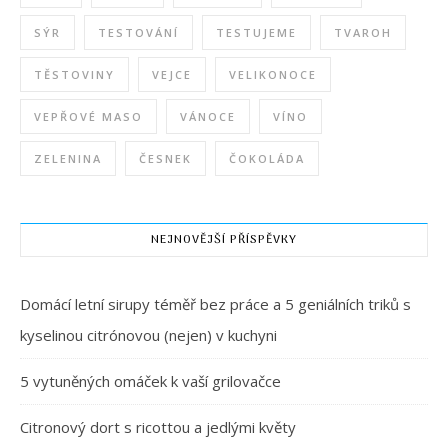
SÝR
TESTOVÁNÍ
TESTUJEME
TVAROH
TĚSTOVINY
VEJCE
VELIKONOCE
VEPŘOVÉ MASO
VÁNOCE
VÍNO
ZELENINA
ČESNEK
ČOKOLÁDA
NEJNOVĚJŠÍ PŘÍSPĚVKY
Domácí letní sirupy téměř bez práce a 5 geniálních triků s
kyselinou citrónovou (nejen) v kuchyni
5 vytuněných omáček k vaší grilovačce
Citronový dort s ricottou a jedlými květy