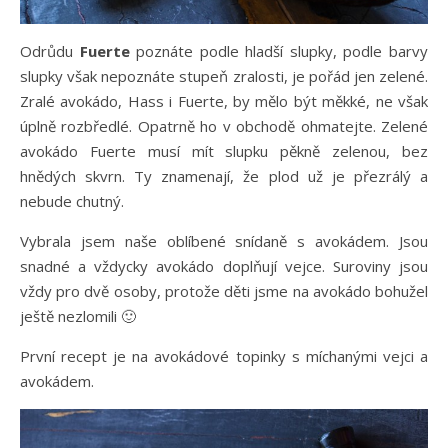
Odrůdu
Fuerte
poznáte podle hladší slupky, podle barvy
slupky však nepoznáte stupeň zralosti, je pořád jen zelené.
Zralé avokádo, Hass i Fuerte, by mělo být měkké, ne však
úplně rozbředlé. Opatrně ho v obchodě ohmatejte. Zelené
avokádo Fuerte musí mít slupku pěkně zelenou, bez
hnědých skvrn. Ty znamenají, že plod už je přezrálý a
nebude chutný.
Vybrala jsem naše oblíbené snídaně s avokádem. Jsou
snadné a vždycky avokádo doplňují vejce. Suroviny jsou
vždy pro dvě osoby, protože děti jsme na avokádo bohužel
ještě nezlomili 🙂
První recept je na avokádové topinky s míchanými vejci a
avokádem.