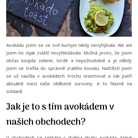
Avokádu jsem se ve své kuchyni nikdy nevyhýbala. Ale ani
jsem ho nijak zvlášť nevyhledávala. Možná proto, že jsem
občas koupila zelené, tvrdé a nepoživatelné a je někdy
jsem se trefila do správně zralého kousku. Naštěstí jsem
se už naučila v avokádech trochu orientovat a tak patří
aktuálně mezi naše oblíbené suroviny. A to hlavně na
snídaně.
Jak je to s tím avokádem v
našich obchodech?
V obchodech se setkáte s dvěma druhy avokáda, které