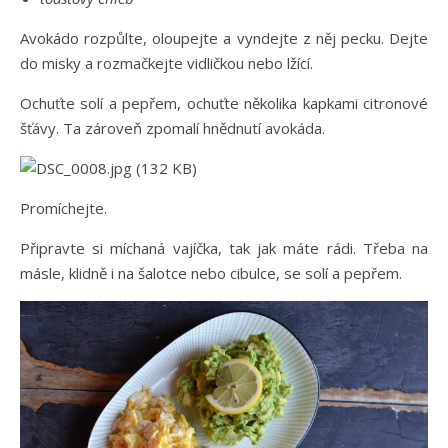
Avokádo rozpůlte, oloupejte a vyndejte z něj pecku. Dejte
do misky a rozmačkejte vidličkou nebo lžící.
Ochuťte solí a pepřem, ochuťte několika kapkami citronové
šťávy. Ta zároveň zpomalí hnědnutí avokáda.
Promíchejte.
Připravte si míchaná vajíčka, tak jak máte rádi. Třeba na
másle, klidně i na šalotce nebo cibulce, se solí a pepřem.