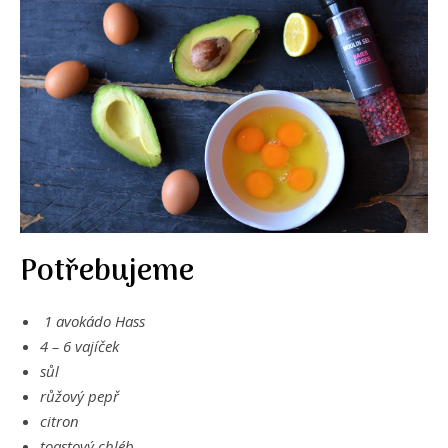
Potřebujeme
1 avokádo Hass
4 – 6 vajíček
sůl
růžový pepř
citron
toastový chléb