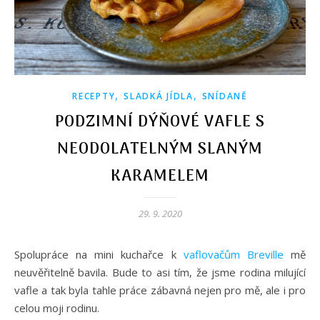
,
,
RECEPTY
SLADKÁ JÍDLA
SNÍDANĚ
PODZIMNÍ DÝŇOVÉ VAFLE S
NEODOLATELNÝM SLANÝM
KARAMELEM
29. 9. 2020
Spolupráce na mini kuchařce k
vaflovačům Breville
mě
neuvěřitelně bavila. Bude to asi tím, že jsme rodina milující
vafle a tak byla tahle práce zábavná nejen pro mě, ale i pro
celou moji rodinu.