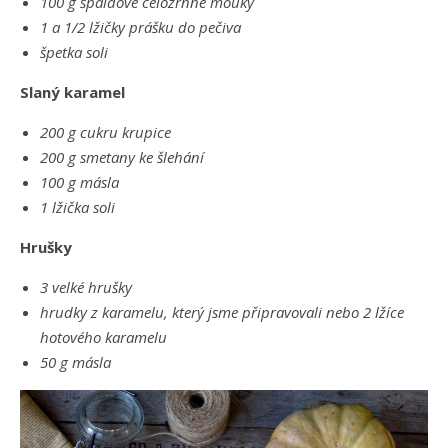
100 g špaldové celozrnné mouky
1 a 1/2 lžičky prášku do pečiva
špetka soli
Slaný karamel
200 g cukru krupice
200 g smetany ke šlehání
100 g másla
1 lžička soli
Hrušky
3 velké hrušky
hrudky z karamelu, který jsme připravovali nebo 2 lžíce
hotového karamelu
50 g másla