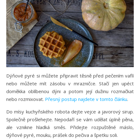
Dýňové pyré si můžete připravit těsně před pečením vaflí
nebo můžete mít zásobu v mrazničce. Stačí jen upéct
doměkka oblíbenou dýni a potom její dužinu rozmačkat
nebo rozmixovat.
Přesný postup najdete v tomto článku
.
Do mísy kuchyňského robota dejte vejce a javorový sirup.
Společně prošlehejte. Nepodaří se vám udělat úplně pěna,
ale vznikne hladká směs. Přidejte rozpuštěné máslo,
dýňové pyré, mouku, prášek do pečiva a špetku soli.