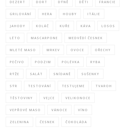
DEZERT
DORT
DÝNĚ
DĚTI
FRANCIE
GRILOVÁNÍ
HERA
HOUBY
ITÁLIE
JAHODY
KOLÁČ
KUŘE
KÁVA
LOSOS
LÉTO
MASCARPONE
MEDVĚDÍ ČESNEK
MLETÉ MASO
MRKEV
OVOCE
OŘECHY
PEČIVO
PODZIM
POLÉVKA
RYBA
RÝŽE
SALÁT
SNÍDANĚ
SUŠENKY
SÝR
TESTOVÁNÍ
TESTUJEME
TVAROH
TĚSTOVINY
VEJCE
VELIKONOCE
VEPŘOVÉ MASO
VÁNOCE
VÍNO
ZELENINA
ČESNEK
ČOKOLÁDA