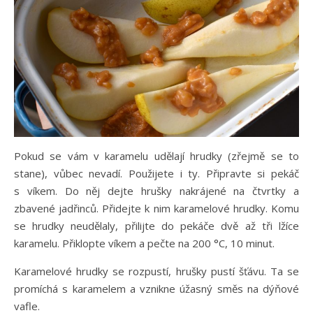
Pokud se vám v karamelu udělají hrudky (zřejmě se to
stane), vůbec nevadí. Použijete i ty. Připravte si pekáč
s víkem. Do něj dejte hrušky nakrájené na čtvrtky a
zbavené jadřinců. Přidejte k nim karamelové hrudky. Komu
se hrudky neudělaly, přilijte do pekáče dvě až tři lžíce
karamelu. Přiklopte víkem a pečte na 200 °C, 10 minut.
Karamelové hrudky se rozpustí, hrušky pustí šťávu. Ta se
promíchá s karamelem a vznikne úžasný směs na dýňové
vafle.