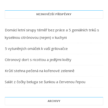
NEJNOVĚJŠÍ PŘÍSPĚVKY
Domácí letní sirupy téměř bez práce a 5 geniálních triků s
kyselinou citrónovou (nejen) v kuchyni
5 vytuněných omáček k vaší grilovačce
Citronový dort s ricottou a jedlými květy
Krůtí stehna pečená na kořenové zelenině
Salát z čočky beluga se šunkou a červenou řepou
ARCHIVY