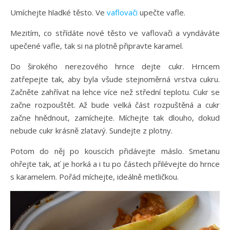
Umíchejte hladké těsto. Ve
vaflovači
upečte vafle.
Mezitím, co střídáte nové těsto ve vaflovači a vyndáváte
upečené vafle, tak si na plotně připravte karamel.
Do širokého nerezového hrnce dejte cukr. Hrncem
zatřepejte tak, aby byla všude stejnoměrná vrstva cukru.
Začněte zahřívat na lehce více než střední teplotu. Cukr se
začne rozpouštět. Až bude velká část rozpuštěná a cukr
začne hnědnout, zamíchejte. Míchejte tak dlouho, dokud
nebude cukr krásně zlatavý. Sundejte z plotny.
Potom do něj po kouscích přidávejte máslo. Smetanu
ohřejte tak, ať je horká a i tu po částech přilévejte do hrnce
s karamelem. Pořád míchejte, ideálně metličkou.