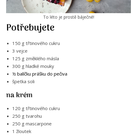
To léto je prostě báječné!
Potřebujete
150 g třtinového cukru
3 vejce
125 g změklého másla
300 g hladké mouky
½ balíčku prášku do pečiva
špetka soli
na krém
120 g třtinového cukru
250 g tvarohu
250 g mascarpone
1 žloutek