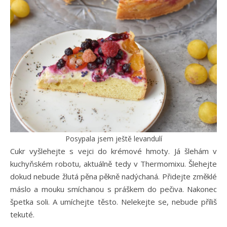
Posypala jsem ještě levandulí
Cukr vyšlehejte s vejci do krémové hmoty. Já šlehám v
kuchyňském robotu, aktuálně tedy v Thermomixu. Šlehejte
dokud nebude žlutá pěna pěkně nadýchaná. Přidejte změklé
máslo a mouku smíchanou s práškem do pečiva. Nakonec
špetka soli. A umíchejte těsto. Nelekejte se, nebude příliš
tekuté.