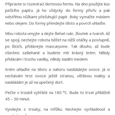
Připravte si rozevírací dortovou formu. Na dno použijte kus
pečícího papíru. Já ho vždycky do formy přivřu a pak
odstřihnu nůžkami přečuhující papír. Boky vymažte máslem
nebo olejem. Do formy přendejte těsto a povrch uhlaďte.
Mísu robota umyjte a dejte šlehat cukr, žloutek a tvaroh. Až
se spojí, nechejte robota běžet na nižší otáčky a postupně,
po lžicích, přidávejte mascarpone. Tak dlouho, až bude
všechno zašlehané a budete mít krásný krém. Někdy
přidávám i trochu vanilky, někdy sladím medem.
Krém uhlaďte na těsto a nahoru naskládejte ovoce. Já si
nechávám hrst ovoce ještě stranou, většinou maliny a
naskládám je až na upečený dort.
Pečte v troubě vyhřáté na 180 °C. Bude to trvat přibližně
45 – 50 minut.
Vyndejte z trouby, na mřížku. Nechejte vychladnout a