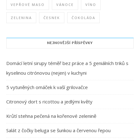
VEPŘOVÉ MASO
VÁNOCE
VÍNO
ZELENINA
ČESNEK
ČOKOLÁDA
NEJNOVĚJŠÍ PŘÍSPĚVKY
Domácí letní sirupy téměř bez práce a 5 geniálních triků s
kyselinou citrónovou (nejen) v kuchyni
5 vytuněných omáček k vaší grilovačce
Citronový dort s ricottou a jedlými květy
Krůtí stehna pečená na kořenové zelenině
Salát z čočky beluga se šunkou a červenou řepou