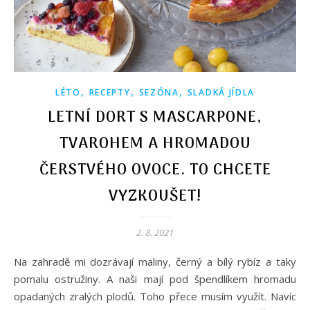
,
,
,
LÉTO
RECEPTY
SEZÓNA
SLADKÁ JÍDLA
LETNÍ DORT S MASCARPONE,
TVAROHEM A HROMADOU
ČERSTVÉHO OVOCE. TO CHCETE
VYZKOUŠET!
2. 8. 2021
Na zahradě mi dozrávají maliny, černý a bílý rybíz a taky
pomalu ostružiny. A naši mají pod špendlíkem hromadu
opadaných zralých plodů. Toho přece musím využít. Navíc