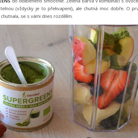
REENS
do oblíbeného smoothie. Zelená barva v kombinaci s ovoc
telnou (vždycky je to překvapení), ale chutná moc dobře. O prv
chutnala, se s vámi dnes rozdělím.