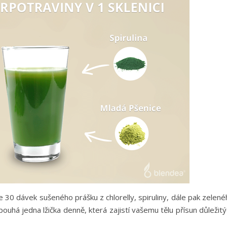
 30 dávek sušeného prášku z chlorelly, spiruliny, dále pak zelen
ouhá jedna lžička denně, která zajistí vašemu tělu přísun důležit