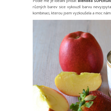
Podle mě je ideální přidat
Blendea SUPERG
různých barev sice vykouzlí barvu nevyzpyta
kombinaci, kterou jsem vyzkoušela a moc nám 