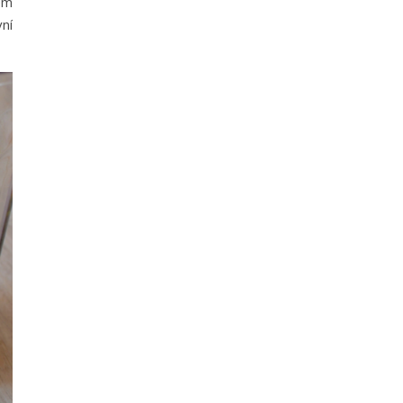
em
ní