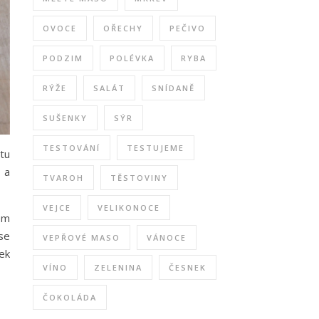
OVOCE
OŘECHY
PEČIVO
PODZIM
POLÉVKA
RYBA
RÝŽE
SALÁT
SNÍDANĚ
SUŠENKY
SÝR
TESTOVÁNÍ
TESTUJEME
tu
 a
TVAROH
TĚSTOVINY
VEJCE
VELIKONOCE
em
se
VEPŘOVÉ MASO
VÁNOCE
ek
VÍNO
ZELENINA
ČESNEK
ČOKOLÁDA