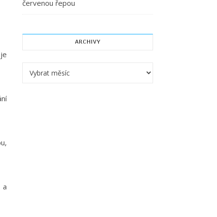
červenou řepou
ARCHIVY
je
Archivy
ní
pu,
 a