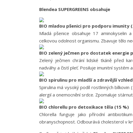
Blendea SUPERGREENS obsahuje
BIO mladou pšenici pro podporu imunity 
Mladá pšenice obsahuje 17 aminokyselin a 
celkovou odolnost organismu. Zbavuje tělo neči
BIO zelený ječmen pro dostatek energie p
Zelený ječmen chrání lidské tkáně před karc
nadváhy a čistí pleť. Posiluje imunitní systém
BIO spirulinu pro mladší a zdravější vzhle
Spirulina má vysoký podíl rostlinných bílkovi
alergií a onemocnění srdce. Zpomaluje stárnutí 
BIO chlorellu pro detoxikace těla (15 %)
Chlorella funguje jako přírodní antibiotik
obranyschopnost. Odbourává cholesterol v krvi