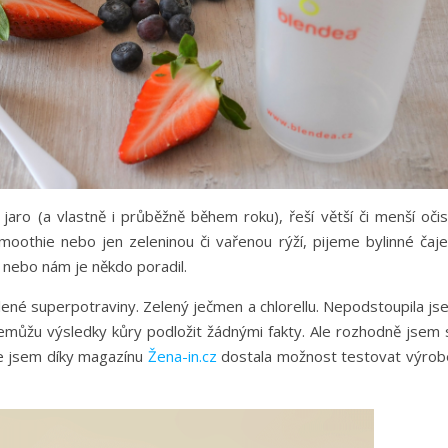
jaro (a vlastně i průběžně během roku), řeší větší či menší očis
moothie nebo jen zeleninou či vařenou rýží, pijeme bylinné čaje
 nebo nám je někdo poradil.
lené superpotraviny. Zelený ječmen a chlorellu. Nepodstoupila js
nemůžu výsledky kůry podložit žádnými fakty. Ale rozhodně jsem 
 že jsem díky magazínu
Žena-in.cz
dostala možnost testovat výrob