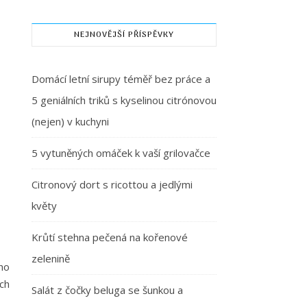
NEJNOVĚJŠÍ PŘÍSPĚVKY
Domácí letní sirupy téměř bez práce a
5 geniálních triků s kyselinou citrónovou
(nejen) v kuchyni
5 vytuněných omáček k vaší grilovačce
Citronový dort s ricottou a jedlými
květy
Krůtí stehna pečená na kořenové
zelenině
ého
ých
Salát z čočky beluga se šunkou a