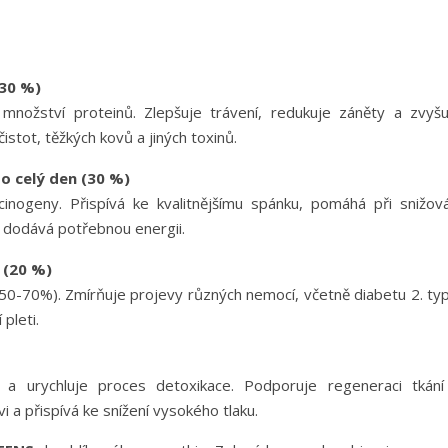
(30 %)
množství proteinů. Zlepšuje trávení, redukuje záněty a zvyšu
stot, těžkých kovů a jiných toxinů.
o celý den (30 %)
inogeny. Přispívá ke kvalitnějšímu spánku, pomáhá při snižová
 a dodává potřebnou energii.
d (20 %)
n (50-70%). Zmírňuje projevy různých nemocí, včetně diabetu 2. ty
pleti.
um a urychluje proces detoxikace. Podporuje regeneraci tkání
 a přispívá ke snížení vysokého tlaku.