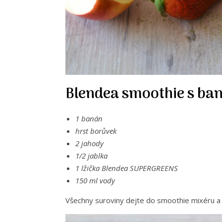
Blendea smoothie s ba
1 banán
hrst borůvek
2 jahody
1/2 jablka
1 lžička Blendea SUPERGREENS
150 ml vody
Všechny suroviny dejte do smoothie mixéru a 