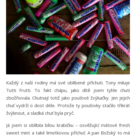
Každý z naší rodiny má své oblíbené příchuti. Tony miluje
Tutti Frutti. To fakt chápu, jako dítě jsem tyhle chuti
zbožňovala. Chutnají totiž jako pouťové žvýkačky. Jen jejich
chuť vydrží o dost déle. Protože ty pouťovky stačilo třikrát
žvýknout, a sladká chuť byla pryč.
Já jsem si oblíbila bílou krabičku – osvěžující mátové fresh
sweet mint a také limetkovou příchuť. A pan Božský to má