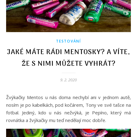
TESTOVÁNÍ
JAKÉ MÁTE RÁDI MENTOSKY? A VÍTE,
ŽE S NIMI MŮŽETE VYHRÁT?
9. 2. 2020
Žvýkačky Mentos u nás doma nechybí ani v jednom autě,
nosím je po kabelkách, pod kočárem, Tony ve své tašce na
fotbal. Jediný, kdo u nás nežvýká, je Pepíno, který má
rovnátka a žvýkačky mu teď nedělají moc dobře.