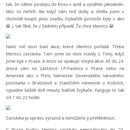
tak, že sáhne poslepu do boxu v autě a vytáhne jakoukoliv.
Moc to neřeší. Ale když nám teď došly a chtěla jsem v
obchodě koupit jinou značku žvýkaček (protože byly v akci
😀 ), tak říkal, že v žádném případě. Že chce Mentos 😀
Navíc mě dost baví akce, které Mentos pořádá. Třeba
Mentos zastávka. Tam jsme se vloni stavily s Tony, když
jsme byli v Praze. A letos se opakuje stejná akce. Až do 24.
února vám na zastávce I.P.Pavlova v Praze nebo na
Americké ulici v Plzni, Námestie Slovenského národného
povstania v Bratislavě a Staničném námestie v Košicích,
vypadne každé dvě minuty balíček žvýkače. Funguje to tak
od 7 do 22 hodin.
Zastávka je opravu výrazná a nemůžete ji přehlédnout.
V Praze budou Mentos zastávky nainstalovány do 24.