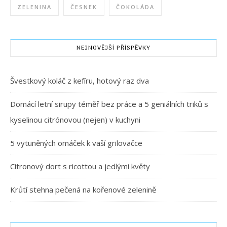
ZELENINA
ČESNEK
ČOKOLÁDA
NEJNOVĚJŠÍ PŘÍSPĚVKY
Švestkový koláč z kefíru, hotový raz dva
Domácí letní sirupy téměř bez práce a 5 geniálních triků s
kyselinou citrónovou (nejen) v kuchyni
5 vytuněných omáček k vaší grilovačce
Citronový dort s ricottou a jedlými květy
Krůtí stehna pečená na kořenové zelenině