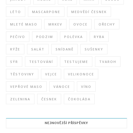
LÉTO
MASCARPONE
MEDVĚDÍ ČESNEK
MLETÉ MASO
MRKEV
OVOCE
OŘECHY
PEČIVO
PODZIM
POLÉVKA
RYBA
RÝŽE
SALÁT
SNÍDANĚ
SUŠENKY
SÝR
TESTOVÁNÍ
TESTUJEME
TVAROH
TĚSTOVINY
VEJCE
VELIKONOCE
VEPŘOVÉ MASO
VÁNOCE
VÍNO
ZELENINA
ČESNEK
ČOKOLÁDA
NEJNOVĚJŠÍ PŘÍSPĚVKY