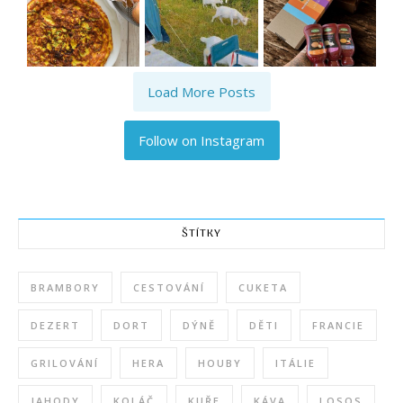
Load More Posts
Follow on Instagram
ŠTÍTKY
BRAMBORY
CESTOVÁNÍ
CUKETA
DEZERT
DORT
DÝNĚ
DĚTI
FRANCIE
GRILOVÁNÍ
HERA
HOUBY
ITÁLIE
JAHODY
KOLÁČ
KUŘE
KÁVA
LOSOS