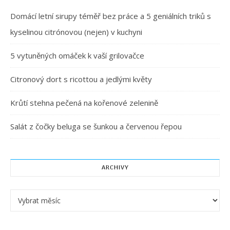
Domácí letní sirupy téměř bez práce a 5 geniálních triků s
kyselinou citrónovou (nejen) v kuchyni
5 vytuněných omáček k vaší grilovačce
Citronový dort s ricottou a jedlými květy
Krůtí stehna pečená na kořenové zelenině
Salát z čočky beluga se šunkou a červenou řepou
ARCHIVY
Archivy