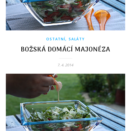
,
OSTATNÍ
SALÁTY
BOŽSKÁ DOMÁCÍ MAJONÉZA
7. 4. 2014