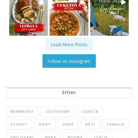
Load More Posts
Follow on Instagram
ŠTÍTKY
BRAMBORY
CESTOVÁNÍ
CUKETA
DEZERT
DORT
DÝNĚ
DĚTI
FRANCIE
GRILOVÁNÍ
HERA
HOUBY
ITÁLIE