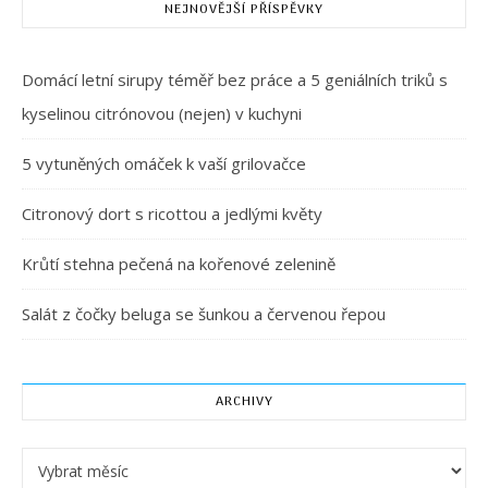
NEJNOVĚJŠÍ PŘÍSPĚVKY
Domácí letní sirupy téměř bez práce a 5 geniálních triků s
kyselinou citrónovou (nejen) v kuchyni
5 vytuněných omáček k vaší grilovačce
Citronový dort s ricottou a jedlými květy
Krůtí stehna pečená na kořenové zelenině
Salát z čočky beluga se šunkou a červenou řepou
ARCHIVY
Archivy