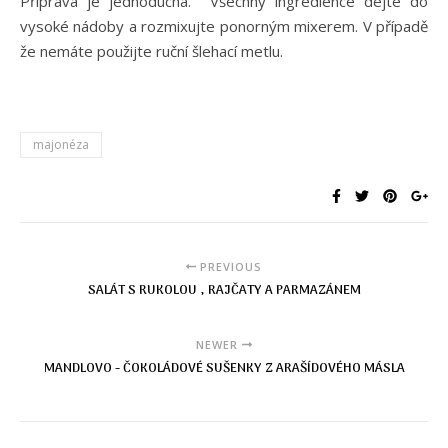
Příprava je jednoduchá. Všechny ingredience dejte do
vysoké nádoby a rozmixujte ponorným mixerem. V případě
že nemáte použijte ruční šlehací metlu.
majonéza
PREVIOUS
SALÁT S RUKOLOU , RAJČATY A PARMAZÁNEM
NEWER
MANDLOVO - ČOKOLÁDOVÉ SUŠENKY Z ARAŠÍDOVÉHO MÁSLA