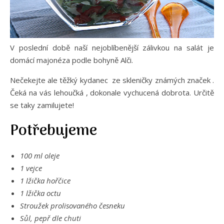
V poslední době naší nejoblíbenější zálivkou na salát je
domácí majonéza podle bohyně Alči.
Nečekejte ale těžký kydanec ze skleničky známých značek .
Čeká na vás lehoučká , dokonale vychucená dobrota. Určitě
se taky zamilujete!
Potřebujeme
100 ml oleje
1 vejce
1 lžička hořčice
1 lžička octu
Stroužek prolisovaného česneku
Sůl, pepř dle chuti