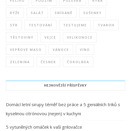
PEČIVO
PODZIM
POLÉVKA
RYBA
RÝŽE
SALÁT
SNÍDANĚ
SUŠENKY
SÝR
TESTOVÁNÍ
TESTUJEME
TVAROH
TĚSTOVINY
VEJCE
VELIKONOCE
VEPŘOVÉ MASO
VÁNOCE
VÍNO
ZELENINA
ČESNEK
ČOKOLÁDA
NEJNOVĚJŠÍ PŘÍSPĚVKY
Domácí letní sirupy téměř bez práce a 5 geniálních triků s
kyselinou citrónovou (nejen) v kuchyni
5 vytuněných omáček k vaší grilovačce