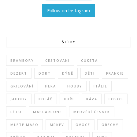
Follow on Instagram
ŠTÍTKY
BRAMBORY
CESTOVÁNÍ
CUKETA
DEZERT
DORT
DÝNĚ
DĚTI
FRANCIE
GRILOVÁNÍ
HERA
HOUBY
ITÁLIE
JAHODY
KOLÁČ
KUŘE
KÁVA
LOSOS
LÉTO
MASCARPONE
MEDVĚDÍ ČESNEK
MLETÉ MASO
MRKEV
OVOCE
OŘECHY