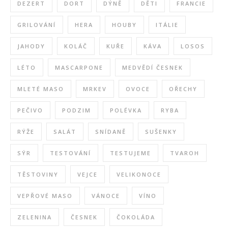
DEZERT
DORT
DÝNĚ
DĚTI
FRANCIE
GRILOVÁNÍ
HERA
HOUBY
ITÁLIE
JAHODY
KOLÁČ
KUŘE
KÁVA
LOSOS
LÉTO
MASCARPONE
MEDVĚDÍ ČESNEK
MLETÉ MASO
MRKEV
OVOCE
OŘECHY
PEČIVO
PODZIM
POLÉVKA
RYBA
RÝŽE
SALÁT
SNÍDANĚ
SUŠENKY
SÝR
TESTOVÁNÍ
TESTUJEME
TVAROH
TĚSTOVINY
VEJCE
VELIKONOCE
VEPŘOVÉ MASO
VÁNOCE
VÍNO
ZELENINA
ČESNEK
ČOKOLÁDA