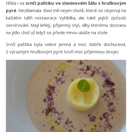
těšila i na
srnčí paštiku ve slaninovém šálu s hruškovým
pyré
. Nezklamala. Baví mě nejen chutě, které se objevují na
každém talíři restaurace Vyhlídka, ale také jejích způsob
servírování. Mají lehký, příjemný styl, díky kterému dostanu
na jídlo chuť už když se přede mnou ukáže na stole.
Srnčí paštika byla velice jemná a moc dobře dochucená.
S výrazným hruškovým pyré tvoří moc příjemnou dvojici.