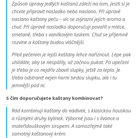
Způsob úpravy jedlých kaštanů záleží na tom, jestli si je
chcete připravit nasladko nebo naslano. Při úpravě
naslano kaštany peču – víc se zvýrazní jejich aroma a
chuť. Při úpravě nasladko doporučuji povařit v mléce,
smetaně, třeba s vanilkovým luskem. Chuť se příjemně
rozvine a kaštany budou vláčnější.
Před pečením je lepší kaštany lehce naříznout. Lépe pak
uhlídáte, aby se nespálily, až začnou pukat. Po upečení
je třeba je co nejdřív zbavit slupky, ještě za tepla. Je
třeba odstranit nejen horní tvrdou slupku, ale i tu
jemnější pod ní.
S čím doporučujete kaštany kombinovat?
Rád kombinuji kaštany do nádivek, s klasickou houskou
a různými druhy bylinek. Výborné jsou i s lívance a
mateřídouškovým sirupem. A samozřejmě také
samotný kaštanový krém.