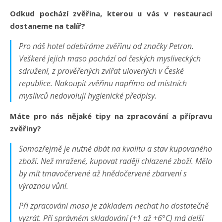
Odkud pochází zvěřina, kterou u vás v restauraci
dostaneme na talíř?
Pro náš hotel odebíráme zvěřinu od značky Petron.
Veškeré jejich maso pochází od českých mysliveckých
sdružení, z prověřených zvířat ulovených v České
republice. Nakoupit zvěřinu napřímo od místních
myslivců nedovolují hygienické předpisy.
Máte pro nás nějaké tipy na zpracování a přípravu
zvěřiny?
Samozřejmě je nutné dbát na kvalitu a stav kupovaného
zboží. Než mražené, kupovat raději chlazené zboží. Mělo
by mít tmavočervené až hnědočervené zbarvení s
výraznou vůní.
Při zpracování masa je základem nechat ho dostatečně
vyzrát. Při správném skladování (+1 až +6°C) má delší