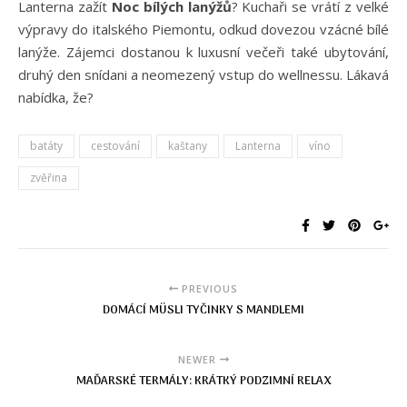
Lanterna zažít
Noc bílých lanýžů
? Kuchaři se vrátí z velké
výpravy do italského Piemontu, odkud dovezou vzácné bílé
lanýže. Zájemci dostanou k luxusní večeři také ubytování,
druhý den snídani a neomezený vstup do wellnessu. Lákavá
nabídka, že?
batáty
cestování
kaštany
Lanterna
víno
zvěřina
PREVIOUS
DOMÁCÍ MÜSLI TYČINKY S MANDLEMI
NEWER
MAĎARSKÉ TERMÁLY: KRÁTKÝ PODZIMNÍ RELAX