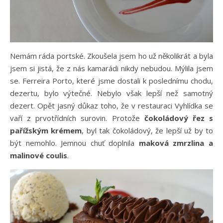
Nemám ráda portské. Zkoušela jsem ho už několikrát a byla
jsem si jistá, že z nás kamarádi nikdy nebudou. Mýlila jsem
se. Ferreira Porto, které jsme dostali k poslednímu chodu,
dezertu, bylo výtečné. Nebylo však lepší než samotný
dezert. Opět jasný důkaz toho, že v restauraci Vyhlídka se
vaří z prvotřídních surovin. Protože
čokoládový řez s
pařížským krémem
, byl tak čokoládový, že lepší už by to
být nemohlo. Jemnou chuť doplnila
maková zmrzlina a
malinové coulis
.