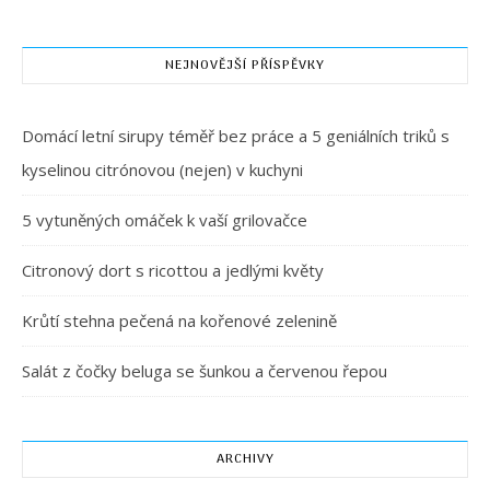
NEJNOVĚJŠÍ PŘÍSPĚVKY
Domácí letní sirupy téměř bez práce a 5 geniálních triků s
kyselinou citrónovou (nejen) v kuchyni
5 vytuněných omáček k vaší grilovačce
Citronový dort s ricottou a jedlými květy
Krůtí stehna pečená na kořenové zelenině
Salát z čočky beluga se šunkou a červenou řepou
ARCHIVY