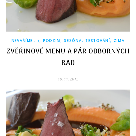
,
,
,
,
NEVAŘÍME :-)
PODZIM
SEZÓNA
TESTOVÁNÍ
ZIMA
ZVĚŘINOVÉ MENU A PÁR ODBORNÝCH
RAD
10. 11. 2015