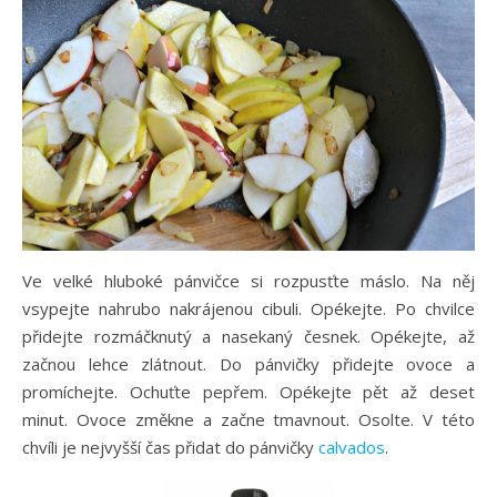
Ve velké hluboké pánvičce si rozpusťte máslo. Na něj
vsypejte nahrubo nakrájenou cibuli. Opékejte. Po chvilce
přidejte rozmáčknutý a nasekaný česnek. Opékejte, až
začnou lehce zlátnout. Do pánvičky přidejte ovoce a
promíchejte. Ochuťte pepřem. Opékejte pět až deset
minut. Ovoce změkne a začne tmavnout. Osolte. V této
chvíli je nejvyšší čas přidat do pánvičky
calvados
.