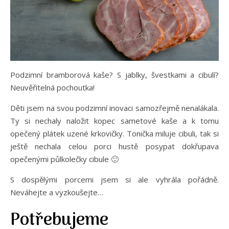
Podzimní bramborová kaše? S jablky, švestkami a cibulí?
Neuvěřitelná pochoutka!
Děti jsem na svou podzimní inovaci samozřejmě nenalákala.
Ty si nechaly naložit kopec sametové kaše a k tomu
opečený plátek uzené krkovičky. Tonička miluje cibuli, tak si
ještě nechala celou porci hustě posypat dokřupava
opečenými půlkolečky cibule 🙂
S dospělými porcemi jsem si ale vyhrála pořádně.
Neváhejte a vyzkoušejte…
Potřebujeme