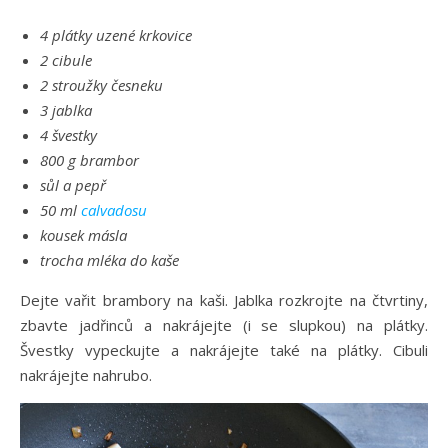
4 plátky uzené krkovice
2 cibule
2 stroužky česneku
3 jablka
4 švestky
800 g brambor
sůl a pepř
50 ml
calvadosu
kousek másla
trocha mléka do kaše
Dejte vařit brambory na kaši. Jablka rozkrojte na čtvrtiny,
zbavte jadřinců a nakrájejte (i se slupkou) na plátky.
Švestky vypeckujte a nakrájejte také na plátky. Cibuli
nakrájejte nahrubo.