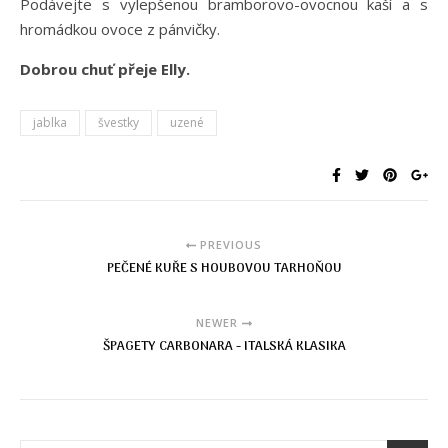
Podávejte s vylepšenou bramborovo-ovocnou kaší a s
hromádkou ovoce z pánvičky.
Dobrou chuť přeje Elly.
jablka
švestky
uzené
PREVIOUS
PEČENÉ KUŘE S HOUBOVOU TARHOŇOU
NEWER
ŠPAGETY CARBONARA - ITALSKÁ KLASIKA