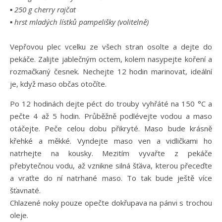
▪ 250 g cherry rajčat
▪ hrst mladých lístků pampelišky (volitelně)
Vepřovou plec vcelku ze všech stran osolte a dejte do
pekáče. Zalijte jablečným octem, kolem nasypejte koření a
rozmačkaný česnek. Nechejte 12 hodin marinovat, ideální
je, když maso občas otočíte.
Po 12 hodinách dejte péct do trouby vyhřáté na 150 °C a
pečte 4 až 5 hodin. Průběžně podlévejte vodou a maso
otáčejte. Peče celou dobu přikryté. Maso bude krásně
křehké a měkké. Vyndejte maso ven a vidličkami ho
natrhejte na kousky. Mezitím vyvařte z pekáče
přebytečnou vodu, až vznikne silná šťáva, kterou přeceďte
a vraťte do ní natrhané maso. To tak bude ještě více
šťavnaté.
Chlazené noky pouze opečte dokřupava na pánvi s trochou
oleje.