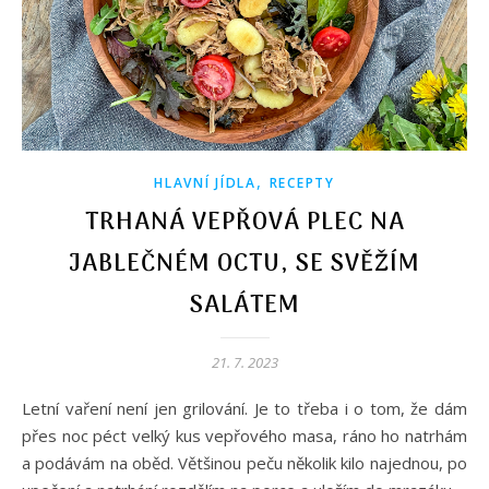
,
HLAVNÍ JÍDLA
RECEPTY
TRHANÁ VEPŘOVÁ PLEC NA
JABLEČNÉM OCTU, SE SVĚŽÍM
SALÁTEM
21. 7. 2023
Letní vaření není jen grilování. Je to třeba i o tom, že dám
přes noc péct velký kus vepřového masa, ráno ho natrhám
a podávám na oběd. Většinou peču několik kilo najednou, po