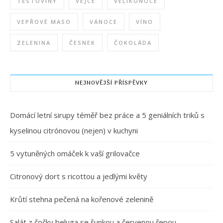
TĚSTOVINY
VEJCE
VELIKONOCE
VEPŘOVÉ MASO
VÁNOCE
VÍNO
ZELENINA
ČESNEK
ČOKOLÁDA
NEJNOVĚJŠÍ PŘÍSPĚVKY
Domácí letní sirupy téměř bez práce a 5 geniálních triků s
kyselinou citrónovou (nejen) v kuchyni
5 vytuněných omáček k vaší grilovačce
Citronový dort s ricottou a jedlými květy
Krůtí stehna pečená na kořenové zelenině
Salát z čočky beluga se šunkou a červenou řepou