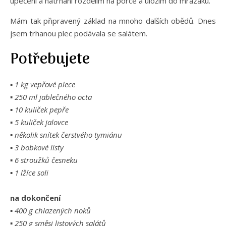
upečení a natrhání rozdělím na porce a uložím do mrazáku.
Mám tak připravený základ na mnoho dalších obědů. Dnes
jsem trhanou plec podávala se salátem.
Potřebujete
▪
1 kg vepřové plece
▪ 250 ml jablečného octa
▪ 10 kuliček pepře
▪ 5 kuliček jalovce
▪ několik snítek čerstvého tymiánu
▪ 3 bobkové listy
▪ 6 stroužků česneku
▪ 1 lžíce soli
na dokončení
▪ 400 g chlazených noků
▪ 250 g směsi listových salátů