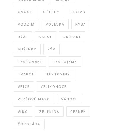
OVOCE
OŘECHY
PEČIVO
PODZIM
POLÉVKA
RYBA
RÝŽE
SALÁT
SNÍDANĚ
SUŠENKY
SÝR
TESTOVÁNÍ
TESTUJEME
TVAROH
TĚSTOVINY
VEJCE
VELIKONOCE
VEPŘOVÉ MASO
VÁNOCE
VÍNO
ZELENINA
ČESNEK
ČOKOLÁDA