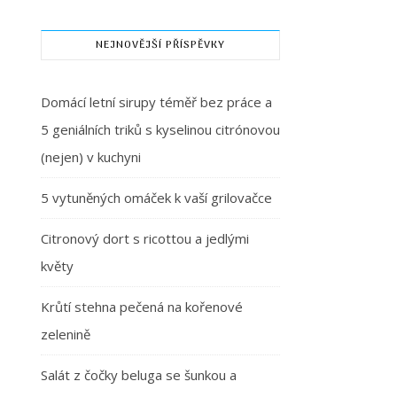
NEJNOVĚJŠÍ PŘÍSPĚVKY
Domácí letní sirupy téměř bez práce a
5 geniálních triků s kyselinou citrónovou
(nejen) v kuchyni
5 vytuněných omáček k vaší grilovačce
Citronový dort s ricottou a jedlými
květy
Krůtí stehna pečená na kořenové
zelenině
Salát z čočky beluga se šunkou a