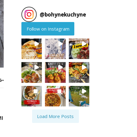
@
bohynekuchyne
Follow on Instagram
Load More Posts
MI