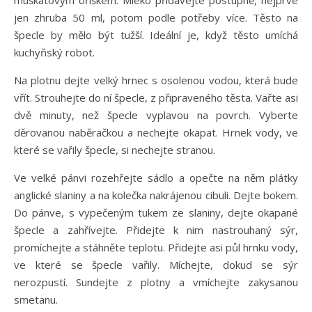
muškátovým oříškem. Mléko přidávejte postupně, nejprve
jen zhruba 50 ml, potom podle potřeby více. Těsto na
špecle by mělo být tužší. Ideální je, když těsto umíchá
kuchyňský robot.
Na plotnu dejte velký hrnec s osolenou vodou, která bude
vřít. Strouhejte do ní špecle, z připraveného těsta. Vařte asi
dvě minuty, než špecle vyplavou na povrch. Vyberte
děrovanou naběračkou a nechejte okapat. Hrnek vody, ve
které se vařily špecle, si nechejte stranou.
Ve velké pánvi rozehřejte sádlo a opečte na něm plátky
anglické slaniny a na kolečka nakrájenou cibuli. Dejte bokem.
Do pánve, s vypečeným tukem ze slaniny, dejte okapané
špecle a zahřívejte. Přidejte k nim nastrouhaný sýr,
promíchejte a stáhněte teplotu. Přidejte asi půl hrnku vody,
ve které se špecle vařily. Míchejte, dokud se sýr
nerozpustí. Sundejte z plotny a vmíchejte zakysanou
smetanu.