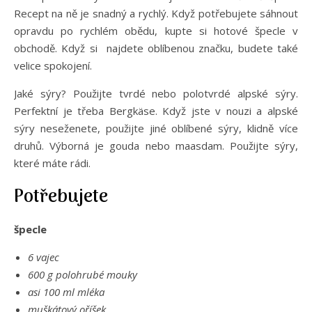
Recept na ně je snadný a rychlý. Když potřebujete sáhnout
opravdu po rychlém obědu, kupte si hotové špecle v
obchodě. Když si najdete oblíbenou značku, budete také
velice spokojení.
Jaké sýry? Použijte tvrdé nebo polotvrdé alpské sýry.
Perfektní je třeba Bergkäse. Když jste v nouzi a alpské
sýry neseženete, použijte jiné oblíbené sýry, klidně více
druhů. Výborná je gouda nebo maasdam. Použijte sýry,
které máte rádi.
Potřebujete
špecle
6 vajec
600 g polohrubé mouky
asi 100 ml mléka
muškátový oříšek