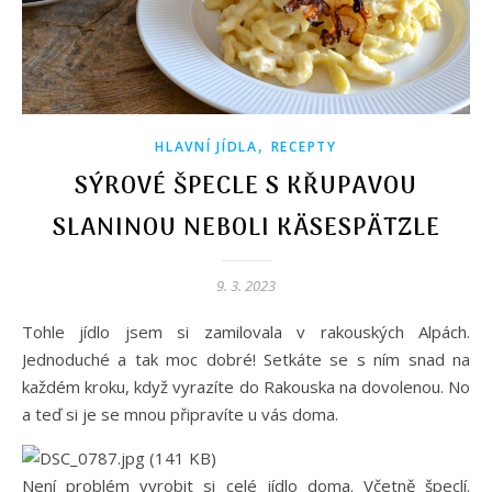
,
HLAVNÍ JÍDLA
RECEPTY
SÝROVÉ ŠPECLE S KŘUPAVOU
SLANINOU NEBOLI KÄSESPÄTZLE
9. 3. 2023
Tohle jídlo jsem si zamilovala v rakouských Alpách.
Jednoduché a tak moc dobré! Setkáte se s ním snad na
každém kroku, když vyrazíte do Rakouska na dovolenou. No
a teď si je se mnou připravíte u vás doma.
Není problém vyrobit si celé jídlo doma. Včetně špeclí.