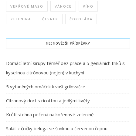
VEPŘOVÉ MASO
VÁNOCE
VÍNO
ZELENINA
ČESNEK
ČOKOLÁDA
NEJNOVĚJŠÍ PŘÍSPĚVKY
Domácí letní sirupy téměř bez práce a 5 geniálních triků s
kyselinou citrónovou (nejen) v kuchyni
5 vytuněných omáček k vaší grilovačce
Citronový dort s ricottou a jedlými květy
Krůtí stehna pečená na kořenové zelenině
Salát z čočky beluga se šunkou a červenou řepou