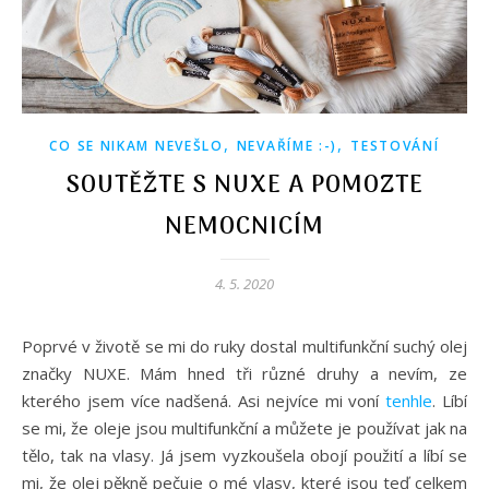
,
,
CO SE NIKAM NEVEŠLO
NEVAŘÍME :-)
TESTOVÁNÍ
SOUTĚŽTE S NUXE A POMOZTE
NEMOCNICÍM
4. 5. 2020
Poprvé v životě se mi do ruky dostal multifunkční suchý olej
značky NUXE. Mám hned tři různé druhy a nevím, ze
kterého jsem více nadšená. Asi nejvíce mi voní
tenhle
. Líbí
se mi, že oleje jsou multifunkční a můžete je používat jak na
tělo, tak na vlasy. Já jsem vyzkoušela obojí použití a líbí se
mi, že olej pěkně pečuje o mé vlasy, které jsou teď celkem