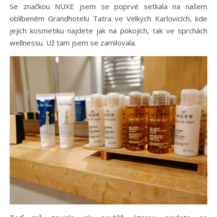
Se značkou NUXE jsem se poprvé setkala na našem
oblíbeném Grandhotelu Tatra ve Velkých Karlovicích, kde
jejich kosmetiku najdete jak na pokojích, tak ve sprchách
wellnessu. Už tam jsem se zamilovala.