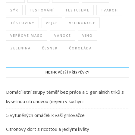
SÝR
TESTOVÁNÍ
TESTUJEME
TVAROH
TĚSTOVINY
VEJCE
VELIKONOCE
VEPŘOVÉ MASO
VÁNOCE
VÍNO
ZELENINA
ČESNEK
ČOKOLÁDA
NEJNOVĚJŠÍ PŘÍSPĚVKY
Domácí letní sirupy téměř bez práce a 5 geniálních triků s
kyselinou citrónovou (nejen) v kuchyni
5 vytuněných omáček k vaší grilovačce
Citronový dort s ricottou a jedlými květy