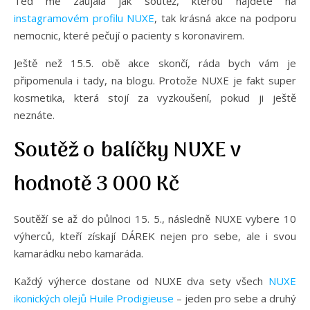
Teď mě zaujala jak soutěž, kterou najdete na
instagramovém profilu NUXE
, tak krásná akce na podporu
nemocnic, které pečují o pacienty s koronavirem.
Ještě než 15.5. obě akce skončí, ráda bych vám je
připomenula i tady, na blogu. Protože NUXE je fakt super
kosmetika, která stojí za vyzkoušení, pokud ji ještě
neznáte.
Soutěž o balíčky NUXE v
hodnotě 3 000 Kč
Soutěží se až do půlnoci 15. 5., následně NUXE vybere 10
výherců, kteří získají DÁREK nejen pro sebe, ale i svou
kamarádku nebo kamaráda.
Každý výherce dostane od NUXE dva sety všech
NUXE
ikonických olejů Huile Prodigieuse
– jeden pro sebe a druhý