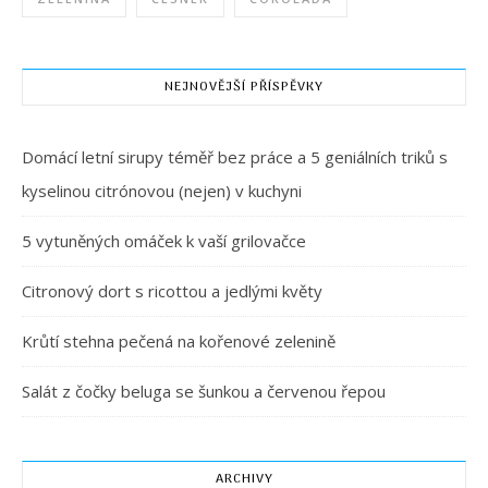
NEJNOVĚJŠÍ PŘÍSPĚVKY
Domácí letní sirupy téměř bez práce a 5 geniálních triků s
kyselinou citrónovou (nejen) v kuchyni
5 vytuněných omáček k vaší grilovačce
Citronový dort s ricottou a jedlými květy
Krůtí stehna pečená na kořenové zelenině
Salát z čočky beluga se šunkou a červenou řepou
ARCHIVY