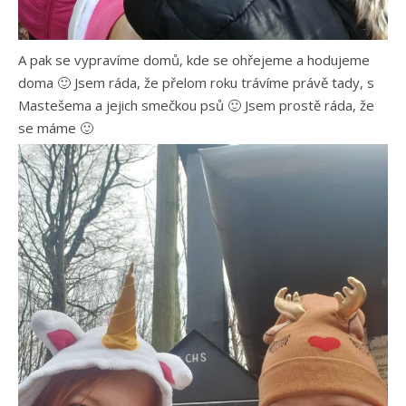
A pak se vypravíme domů, kde se ohřejeme a hodujeme
doma 🙂 Jsem ráda, že přelom roku trávíme právě tady, s
Mastešema a jejich smečkou psů 🙂 Jsem prostě ráda, že
se máme 🙂