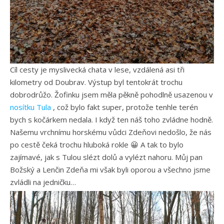
Cíl cesty je myslivecká chata v lese, vzdálená asi tři
kilometry od Doubrav. Výstup byl tentokrát trochu
dobrodrůžo. Žofinku jsem měla pěkně pohodlně usazenou v
nosítku Tula
, což bylo fakt super, protože tenhle terén
bych s kočárkem nedala. I když ten náš toho zvládne hodně.
Našemu vrchnímu horskému vůdci Zdeňovi nedošlo, že nás
po cestě čeká trochu hluboká rokle 😀 A tak to bylo
zajímavé, jak s Tulou slézt dolů a vylézt nahoru. Můj pan
Božský a Lenčin Zdeňa mi však byli oporou a všechno jsme
zvládli na jedničku…