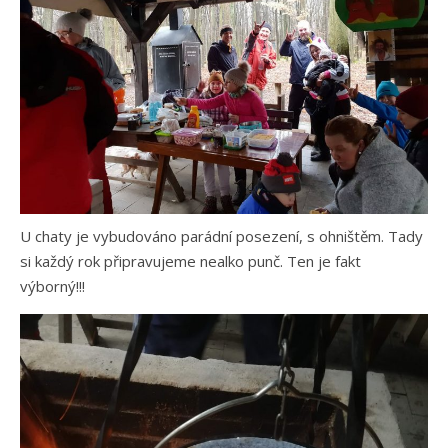
U chaty je vybudováno parádní posezení, s ohništěm. Tady
si každý rok připravujeme nealko punč. Ten je fakt
výborný!!!