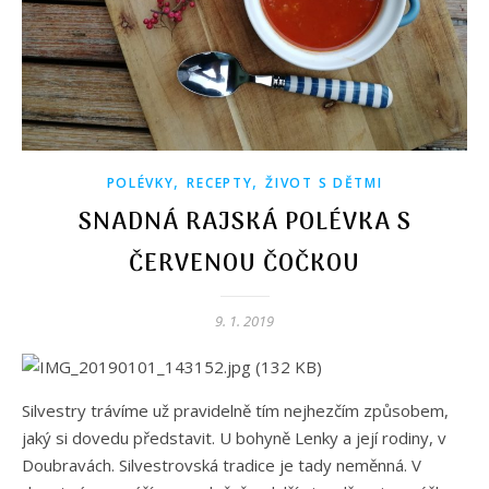
,
,
POLÉVKY
RECEPTY
ŽIVOT S DĚTMI
SNADNÁ RAJSKÁ POLÉVKA S
ČERVENOU ČOČKOU
9. 1. 2019
Silvestry trávíme už pravidelně tím nejhezčím způsobem,
jaký si dovedu představit. U bohyně Lenky a její rodiny, v
Doubravách. Silvestrovská tradice je tady neměnná. V