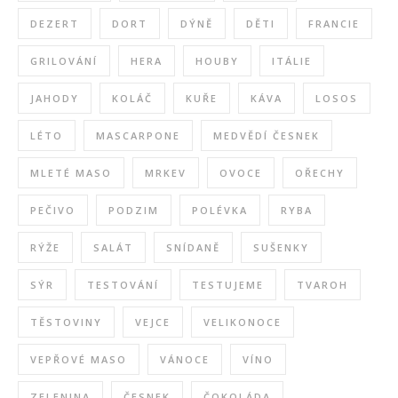
DEZERT
DORT
DÝNĚ
DĚTI
FRANCIE
GRILOVÁNÍ
HERA
HOUBY
ITÁLIE
JAHODY
KOLÁČ
KUŘE
KÁVA
LOSOS
LÉTO
MASCARPONE
MEDVĚDÍ ČESNEK
MLETÉ MASO
MRKEV
OVOCE
OŘECHY
PEČIVO
PODZIM
POLÉVKA
RYBA
RÝŽE
SALÁT
SNÍDANĚ
SUŠENKY
SÝR
TESTOVÁNÍ
TESTUJEME
TVAROH
TĚSTOVINY
VEJCE
VELIKONOCE
VEPŘOVÉ MASO
VÁNOCE
VÍNO
ZELENINA
ČESNEK
ČOKOLÁDA