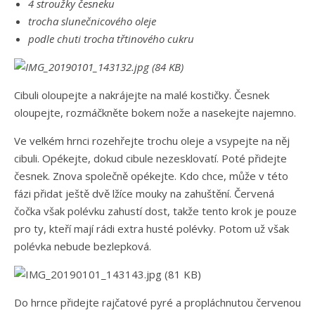
4 stroužky česneku
trocha slunečnicového oleje
podle chuti trocha třtinového cukru
Cibuli oloupejte a nakrájejte na malé kostičky. Česnek
oloupejte, rozmáčkněte bokem nože a nasekejte najemno.
Ve velkém hrnci rozehřejte trochu oleje a vsypejte na něj
cibuli. Opékejte, dokud cibule nezesklovatí. Poté přidejte
česnek. Znova společně opékejte. Kdo chce, může v této
fázi přidat ještě dvě lžíce mouky na zahuštění. Červená
čočka však polévku zahustí dost, takže tento krok je pouze
pro ty, kteří mají rádi extra husté polévky. Potom už však
polévka nebude bezlepková.
Do hrnce přidejte rajčatové pyré a propláchnutou červenou