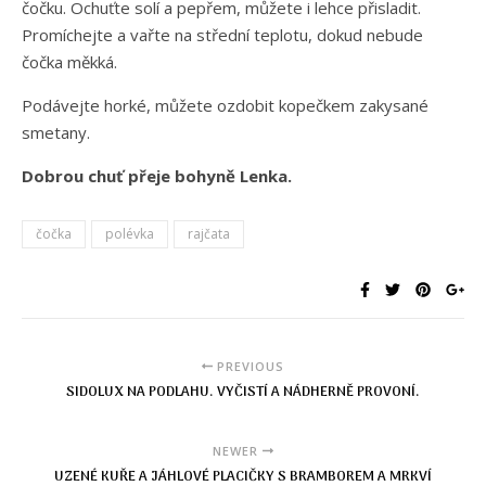
čočku. Ochuťte solí a pepřem, můžete i lehce přisladit.
Promíchejte a vařte na střední teplotu, dokud nebude
čočka měkká.
Podávejte horké, můžete ozdobit kopečkem zakysané
smetany.
Dobrou chuť přeje bohyně Lenka.
čočka
polévka
rajčata
PREVIOUS
SIDOLUX NA PODLAHU. VYČISTÍ A NÁDHERNĚ PROVONÍ.
NEWER
UZENÉ KUŘE A JÁHLOVÉ PLACIČKY S BRAMBOREM A MRKVÍ