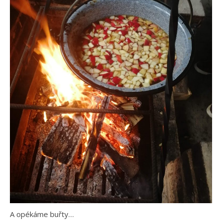
A opékáme buřty…