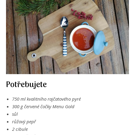
Potřebujete
750 ml kvalitního rajčatového pyré
300 g červené čočky Menu Gold
sůl
růžový pepř
2 cibule