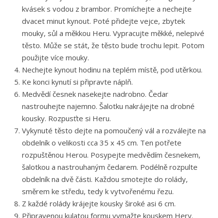
kvásek s vodou z brambor. Promíchejte a nechejte
dvacet minut kynout. Poté přidejte vejce, zbytek
mouky, sůl a měkkou Heru. Vypracujte měkké, nelepivé
těsto. Může se stát, že těsto bude trochu lepit. Potom
použijte více mouky.
Nechejte kynout hodinu na teplém místě, pod utěrkou.
Ke konci kynutí si připravte náplň.
Medvědí česnek nasekejte nadrobno. Čedar
nastrouhejte najemno. Šalotku nakrájejte na drobné
kousky. Rozpusťte si Heru.
Vykynuté těsto dejte na pomoučený vál a rozválejte na
obdelník o velikosti cca 35 x 45 cm. Ten potřete
rozpuštěnou Herou. Posypejte medvědím česnekem,
šalotkou a nastrouhaným čedarem. Podélně rozpulte
obdelník na dvě části. Každou smotejte do rolády,
směrem ke středu, tedy k vytvořenému řezu.
Z každé rolády krájejte kousky široké asi 6 cm.
Připravenou kulatou formu vymažte kouskem Hery.