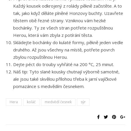
Každý kousek odkrojený z rolády pěkně začistěte. A to
tak, jako když děláte plněné Honzovy buchty. Uzavřete
těstem obě řezné strany. Vzniknou vám hezké
bochánky. Ty ze všech stran potřete rozpuštěnou
Herou, která vám zbyla z potírání těsta.
Skládejte bochánky do kulaté formy, pěkně jeden vedle
druhého. Až jsou všechny na místě, potřete povrch
zbylou rozpuštěnou Herou.
Dejte péct do trouby vyhřáté na 200 °C, 25 minut.
Náš tip: Tyto slané kousky chutnají výborně samotné,
ale jsou také skvělou přílohou třeba k jarní vajíčkové
pomazánce s medvědím česnekem.
Hera
koláč
medvědí česnek
sýr