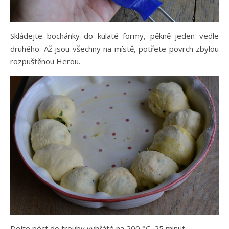
Skládejte bochánky do kulaté formy, pěkně jeden vedle
druhého. Až jsou všechny na místě, potřete povrch zbylou
rozpuštěnou Herou.
Dejte péct do trouby vyhřáté na 200 °C, 25 minut.