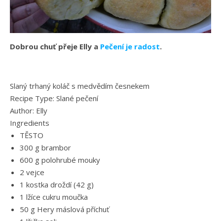
Dobrou chuť přeje Elly a
Pečení je radost
.
Slaný trhaný koláč s medvědím česnekem
Recipe Type
:
Slané pečení
Author:
Elly
Ingredients
TĚSTO
300 g brambor
600 g polohrubé mouky
2 vejce
1 kostka droždí (42 g)
1 lžíce cukru moučka
50 g Hery máslová příchuť