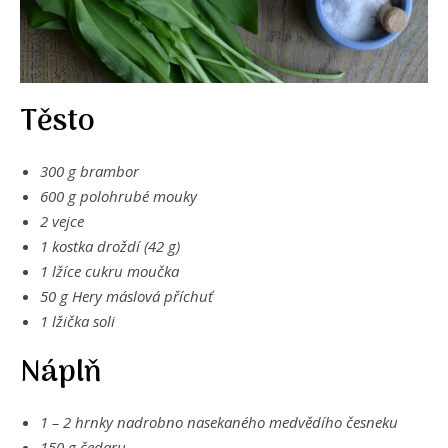
Těsto
300 g brambor
600 g polohrubé mouky
2 vejce
1 kostka droždí (42 g)
1 lžíce cukru moučka
50 g Hery máslová příchuť
1 lžička soli
Náplň
1 – 2 hrnky nadrobno nasekaného medvědího česneku
150 g čedaru