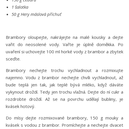
1 šalotka
50 g Hery máslová příchuť
Brambory oloupejte, nakrájejte na malé kousky a dejte
vařit do neosolené vody. Vařte je úplně doměkka. Po
uvaření si uchovejte 100 ml horké vody z brambor a zbytek
sceďte.
Brambory nechejte trochu vychladnout a rozmixujte
najemno. Vodu z brambor nechejte chvíli vychladnout, až
bude teplá jen tak, jak teplé bývá mléko, když dáváte
vykynout droždí. Tedy jen trochu vlažná. Dejte do ní cukr a
rozdrobte droždí. Až se na povrchu udělají bubliny, je
kvásek hotový.
Do mísy dejte rozmixované brambory, 150 g mouky a
kvásek s vodou z brambor. Promíchejte a nechejte dvacet