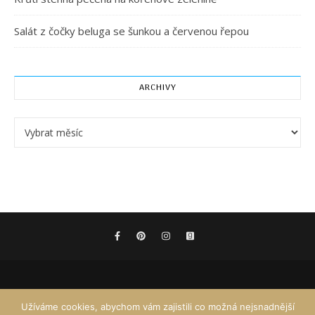
Salát z čočky beluga se šunkou a červenou řepou
ARCHIVY
Archivy
Užíváme cookies, abychom vám zajistili co možná nejsnadnější