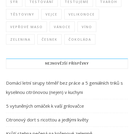
SÝR
TESTOVÁNÍ
TESTUJEME
TVAROH
TĚSTOVINY
VEJCE
VELIKONOCE
VEPŘOVÉ MASO
VÁNOCE
VÍNO
ZELENINA
ČESNEK
ČOKOLÁDA
NEJNOVĚJŠÍ PŘÍSPĚVKY
Domácí letní sirupy téměř bez práce a 5 geniálních triků s
kyselinou citrónovou (nejen) v kuchyni
5 vytuněných omáček k vaší grilovačce
Citronový dort s ricottou a jedlými květy
Krůtí stehna pečená na kořenové zelenině