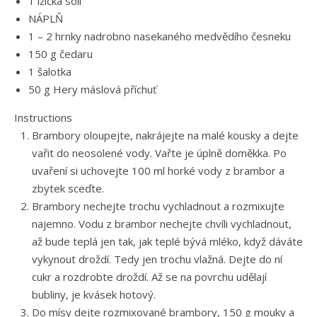
1 lžička soli
NÁPLŇ
1 – 2 hrnky nadrobno nasekaného medvědího česneku
150 g čedaru
1 šalotka
50 g Hery máslová příchuť
Instructions
Brambory oloupejte, nakrájejte na malé kousky a dejte
vařit do neosolené vody. Vařte je úplně doměkka. Po
uvaření si uchovejte 100 ml horké vody z brambor a
zbytek sceďte.
Brambory nechejte trochu vychladnout a rozmixujte
najemno. Vodu z brambor nechejte chvíli vychladnout,
až bude teplá jen tak, jak teplé bývá mléko, když dáváte
vykynout droždí. Tedy jen trochu vlažná. Dejte do ní
cukr a rozdrobte droždí. Až se na povrchu udělají
bubliny, je kvásek hotový.
Do mísy dejte rozmixované brambory, 150 g mouky a