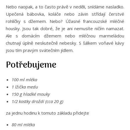
Nebo naopak, a to často právě v neděli, snídáme nasladko.
Upečená bábovka, koláče nebo závin střídají čerstvé
rohlíčky s džemem. Nebo? Úžasné francouzské mléčné
housky. Jsou tak dobré, že je ani nemusíte ničím namazat.
Ale s domácím džemem nebo mléčnou marmeládou
chutnají úplně neskutečně nebesky. S šálkem voňavé kávy
jsou tím pravým svátečním jídlem.
Potřebujeme
100 ml mléka
1 lžička medu
150 g hladké mouky
1/2 kostky droždí (cca 20 g)
za jednu hodinu k tomuto základu přidejte
80 ml mléka