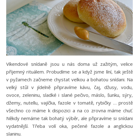
Víkendové snídaně jsou u nás doma už zažitým, velice
příjemný rituálem. Probudíme se a když jsme líní, tak ještě
v pyžamech začneme chystat velkou a bohatou snídani. Na
velký stůl v jídelně připravíme kávu, čaj, džusy, vodu,
ovoce, zeleninu, sladké i slané pečivo, máslo, šunku, sýry,
džemy, nutellu, vajíčka, fazole v tomatě, rybičky … prostě
všechno co máme k dispozici a na co zrovna máme chuť.
Někdy nemáme tak bohatý výběr, ale připravíme si snídani
vydatnější. Třeba volí oka, pečené fazole a anglickou
slaninu.