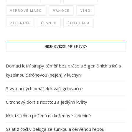
VEPŘOVÉ MASO
VÁNOCE
VÍNO
ZELENINA
ČESNEK
ČOKOLÁDA
NEJNOVĚJŠÍ PŘÍSPĚVKY
Domácí letní sirupy téměř bez práce a 5 geniálních triků s
kyselinou citrónovou (nejen) v kuchyni
5 vytuněných omáček k vaší grilovačce
Citronový dort s ricottou a jedlými květy
Krůtí stehna pečená na kořenové zelenině
Salát z čočky beluga se šunkou a červenou řepou