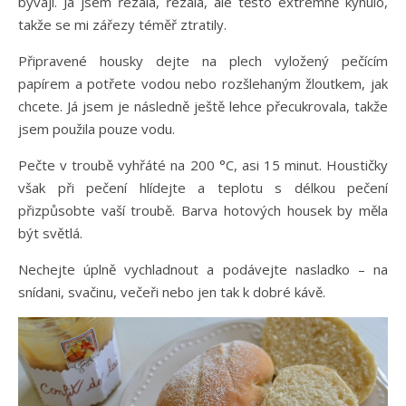
bývají. Já jsem řezala, řezala, ale těsto extrémně kynulo,
takže se mi zářezy téměř ztratily.
Připravené housky dejte na plech vyložený pečícím
papírem a potřete vodou nebo rozšlehaným žloutkem, jak
chcete. Já jsem je následně ještě lehce přecukrovala, takže
jsem použila pouze vodu.
Pečte v troubě vyhřáté na 200 °C, asi 15 minut. Houstičky
však při pečení hlídejte a teplotu s délkou pečení
přizpůsobte vaší troubě. Barva hotových housek by měla
být světlá.
Nechejte úplně vychladnout a podávejte nasladko – na
snídani, svačinu, večeři nebo jen tak k dobré kávě.