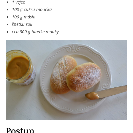
1 vejce
100 g cukru moučka
100 g másla
špetku soli
cca 300 g hladké mouky
Postup