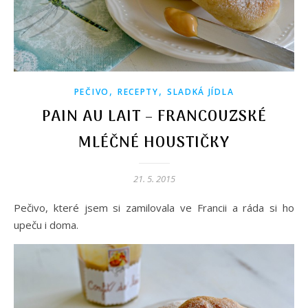
,
,
PEČIVO
RECEPTY
SLADKÁ JÍDLA
PAIN AU LAIT – FRANCOUZSKÉ
MLÉČNÉ HOUSTIČKY
21. 5. 2015
Pečivo, které jsem si zamilovala ve Francii a ráda si ho
upeču i doma.