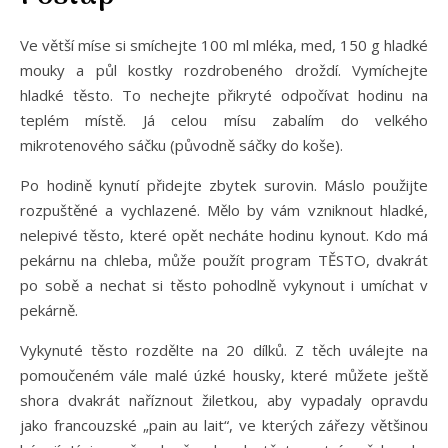
Ve větší míse si smíchejte 100 ml mléka, med, 150 g hladké
mouky a půl kostky rozdrobeného droždí. Vymíchejte
hladké těsto. To nechejte přikryté odpočívat hodinu na
teplém místě. Já celou mísu zabalím do velkého
mikrotenového sáčku (původně sáčky do koše).
Po hodině kynutí přidejte zbytek surovin. Máslo použijte
rozpuštěné a vychlazené. Mělo by vám vzniknout hladké,
nelepivé těsto, které opět necháte hodinu kynout. Kdo má
pekárnu na chleba, může použít program TĚSTO, dvakrát
po sobě a nechat si těsto pohodlně vykynout i umíchat v
pekárně.
Vykynuté těsto rozdělte na 20 dílků. Z těch uválejte na
pomoučeném vále malé úzké housky, které můžete ještě
shora dvakrát naříznout žiletkou, aby vypadaly opravdu
jako francouzské „pain au lait“, ve kterých zářezy většinou