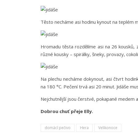
Těsto necháme asi hodinu kynout na teplém mís
Hromadu těsta rozdělíme asi na 26 kousků, z
různé kousky – spirálky, šneky, provazy, cokol
Na plechu necháme dokynout, asi čtvrt hodi
na 180 °C. Pečení trvá asi 20 minut. Jidáše mus
Nejchutnější jsou čerstvé, pokapané medem a
Dobrou chuť přeje Elly.
domácí pečivo
Hera
Velikonoce