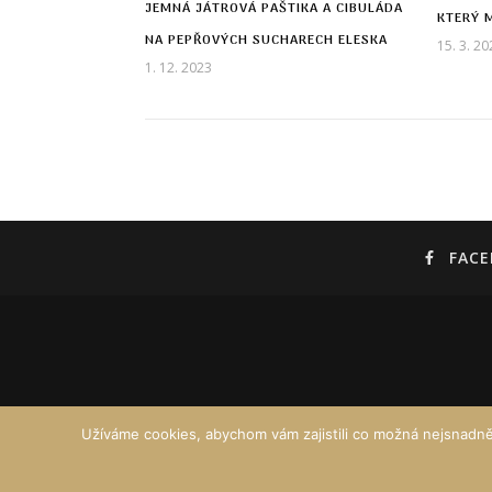
JEMNÁ JÁTROVÁ PAŠTIKA A CIBULÁDA
KTERÝ 
NA PEPŘOVÝCH SUCHARECH ELESKA
15. 3. 20
1. 12. 2023
FAC
Užíváme cookies, abychom vám zajistili co možná nejsnadně