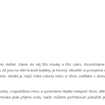
o vlažné. Dáme do něj lžíci mouky a lžíci cukru. Rozmícháme
 Až jsou na něm krásné bubliny, je hotový. Mezitím si prosijeme 
me. Ideální je, když máte robota nebo si těsto zaděláte v domá
outky, rozpuštěnou Heru a vymícháme hladké nelepivé těsto. Mlé
 mouka jinak přijímá vodu, takže můžete potřebovat pokaždé ji