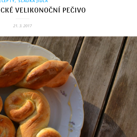
,
ECEPTY
SLADKÁ JÍDLA
ICKÉ VELIKONOČNÍ PEČIVO
21. 3. 2017