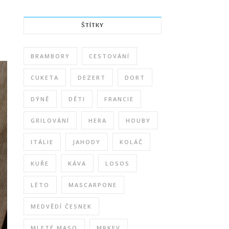
ŠTÍTKY
BRAMBORY
CESTOVÁNÍ
CUKETA
DEZERT
DORT
DÝNĚ
DĚTI
FRANCIE
GRILOVÁNÍ
HERA
HOUBY
ITÁLIE
JAHODY
KOLÁČ
KUŘE
KÁVA
LOSOS
LÉTO
MASCARPONE
MEDVĚDÍ ČESNEK
MLETÉ MASO
MRKEV