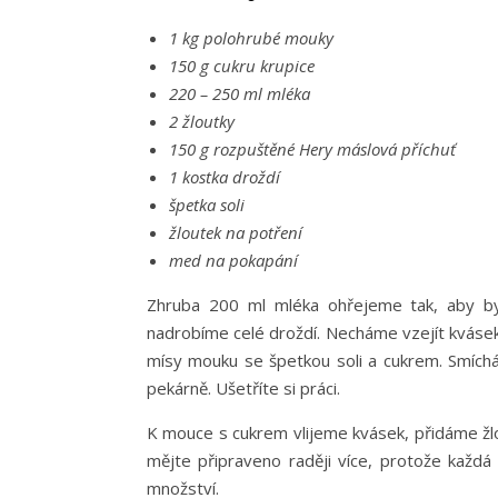
1 kg polohrubé mouky
150 g cukru krupice
220 – 250 ml mléka
2 žloutky
150 g rozpuštěné Hery máslová příchuť
1 kostka droždí
špetka soli
žloutek na potření
med na pokapání
Zhruba 200 ml mléka ohřejeme tak, aby byl
nadrobíme celé droždí. Necháme vzejít kvásek.
mísy mouku se špetkou soli a cukrem. Smíchá
pekárně. Ušetříte si práci.
K mouce s cukrem vlijeme kvásek, přidáme žl
mějte připraveno raději více, protože každá
množství.