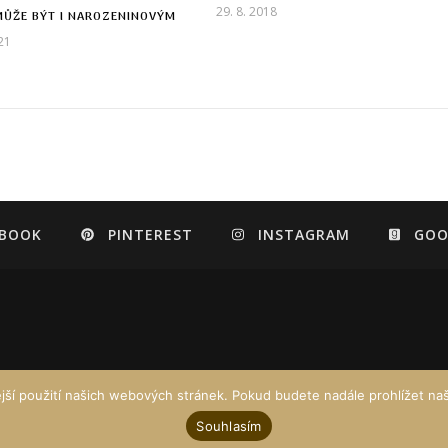
29. 8. 2018
MŮŽE BÝT I NAROZENINOVÝM
21
EBOOK
PINTEREST
INSTAGRAM
GOO
jší použití našich webových stránek. Pokud budete nadále prohlížet naš
Souhlasím