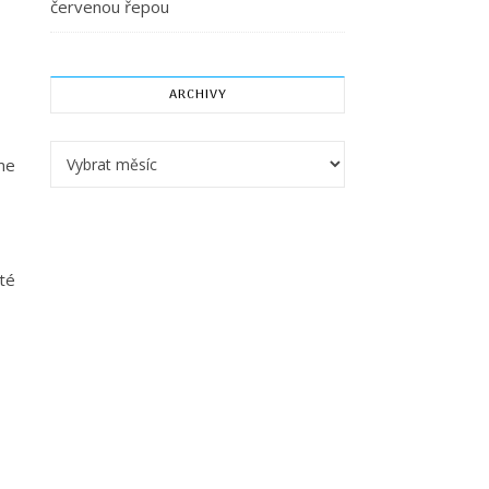
červenou řepou
ARCHIVY
Archivy
me
té