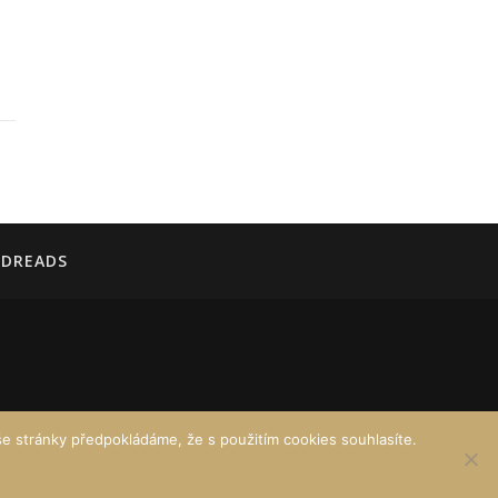
DREADS
e stránky předpokládáme, že s použitím cookies souhlasíte.