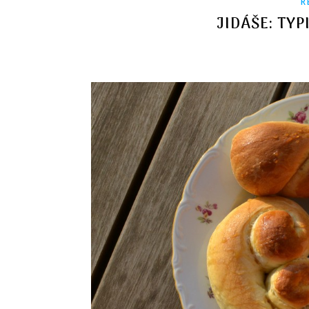
R
JIDÁŠE: TYP