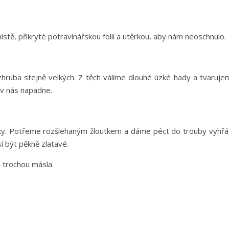
tě, přikryté potravinářskou folií a utěrkou, aby nám neoschnulo.
hruba stejně velkých. Z těch válíme dlouhé úzké hady a tvaruje
iv nás napadne.
nky. Potřeme rozšlehaným žloutkem a dáme péct do trouby vyhřá
í být pěkně zlatavé.
 trochou másla.