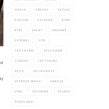
OVOCE
OŘECHY
PEČIVO
PODZIM
POLÉVKA
RYBA
RÝŽE
SALÁT
SNÍDANĚ
SUŠENKY
SÝR
TESTOVÁNÍ
TESTUJEME
TVAROH
TĚSTOVINY
ké
VEJCE
VELIKONOCE
ky
VEPŘOVÉ MASO
VÁNOCE
VÍNO
ZELENINA
ČESNEK
ČOKOLÁDA