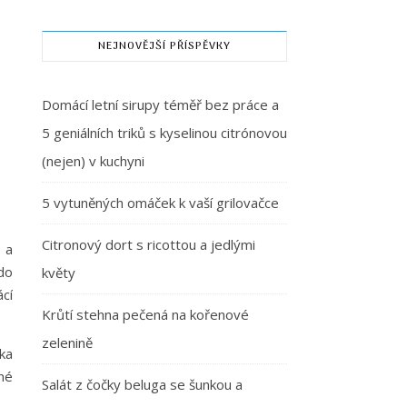
NEJNOVĚJŠÍ PŘÍSPĚVKY
Domácí letní sirupy téměř bez práce a
5 geniálních triků s kyselinou citrónovou
(nejen) v kuchyni
5 vytuněných omáček k vaší grilovačce
Citronový dort s ricottou a jedlými
 a
do
květy
cí
Krůtí stehna pečená na kořenové
zelenině
ka
né
Salát z čočky beluga se šunkou a