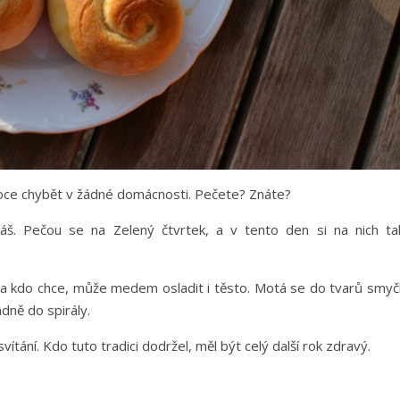
noce chybět v žádné domácnosti. Pečete? Znáte?
dáš. Pečou se na Zelený čtvrtek, a v tento den si na nich ta
, a kdo chce, může medem osladit i těsto. Motá se do tvarů smyč
dně do spirály.
svítání. Kdo tuto tradici dodržel, měl být celý další rok zdravý.