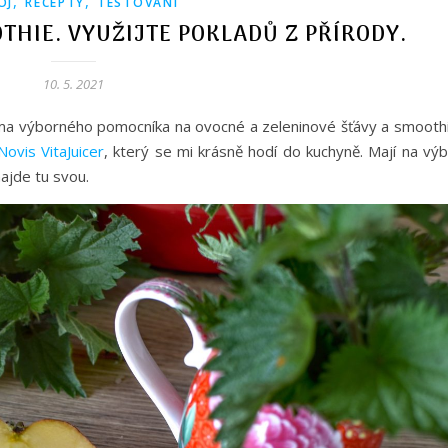
,
,
OJ
RECEPTY
TESTOVÁNÍ
THIE. VYUŽIJTE POKLADŮ Z PŘÍRODY.
10. 5. 2021
oma výborného pomocníka na ovocné a zeleninové šťávy a smoothi
Novis VitaJuicer
, který se mi krásně hodí do kuchyně. Mají na výb
ajde tu svou.