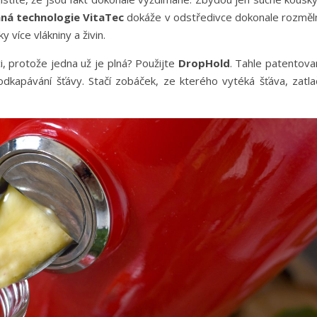
ná technologie VitaTec
dokáže v odstředivce dokonale rozměln
y více vlákniny a živin.
ci, protože jedna už je plná? Použijte
DropHold
. Tahle patentova
kapávání šťávy. Stačí zobáček, ze kterého vytéká šťáva, zatlač