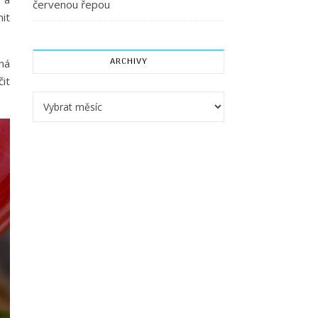
červenou řepou
it
ARCHIVY
ná
it
Archivy