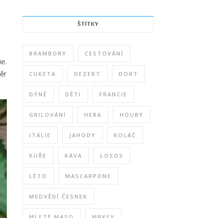
ŠTÍTKY
BRAMBORY
CESTOVÁNÍ
e.
ěr
CUKETA
DEZERT
DORT
DÝNĚ
DĚTI
FRANCIE
GRILOVÁNÍ
HERA
HOUBY
ITÁLIE
JAHODY
KOLÁČ
KUŘE
KÁVA
LOSOS
LÉTO
MASCARPONE
MEDVĚDÍ ČESNEK
MLETÉ MASO
MRKEV