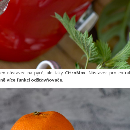
jen nástavec na pyré, ale taky
CitroMax
. Nástavec pro extrak
ně více funkcí odšťavňovače.