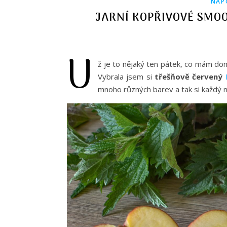
NÁP
JARNÍ KOPŘIVOVÉ SMOO
U
ž je to nějaký ten pátek, co mám d
Vybrala jsem si
třešňově červený
mnoho různých barev a tak si každý n