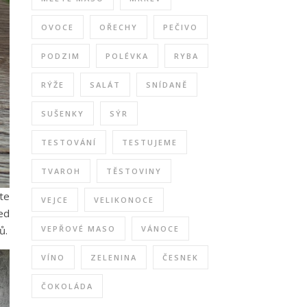
OVOCE
OŘECHY
PEČIVO
PODZIM
POLÉVKA
RYBA
RÝŽE
SALÁT
SNÍDANĚ
SUŠENKY
SÝR
TESTOVÁNÍ
TESTUJEME
TVAROH
TĚSTOVINY
te
VEJCE
VELIKONOCE
ed
VEPŘOVÉ MASO
VÁNOCE
ů.
VÍNO
ZELENINA
ČESNEK
ČOKOLÁDA