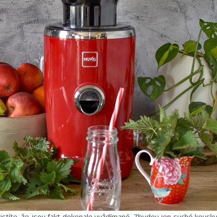
jistíte, že jsou fakt dokonale vyždímané. Zbydou jen suché kousk