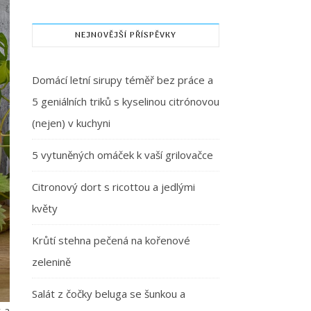
NEJNOVĚJŠÍ PŘÍSPĚVKY
Domácí letní sirupy téměř bez práce a
5 geniálních triků s kyselinou citrónovou
(nejen) v kuchyni
5 vytuněných omáček k vaší grilovačce
Citronový dort s ricottou a jedlými
květy
Krůtí stehna pečená na kořenové
zelenině
Salát z čočky beluga se šunkou a
y a