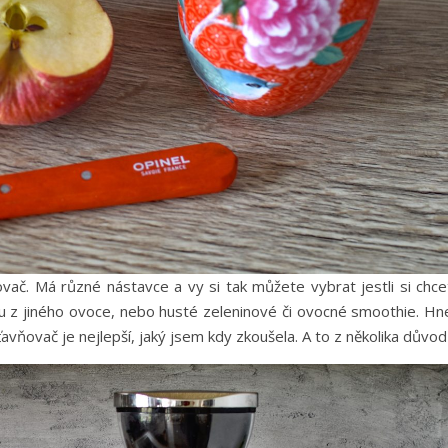
vač. Má různé nástavce a vy si tak můžete vybrat jestli si chce
ávu z jiného ovoce, nebo husté zeleninové či ovocné smoothie. Hn
ťavňovač je nejlepší, jaký jsem kdy zkoušela. A to z několika důvod