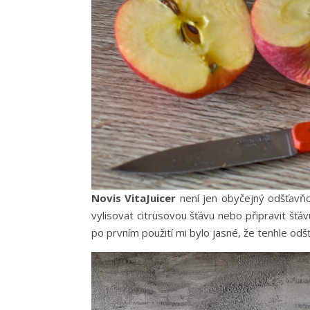
Novis VitaJuicer
není jen obyčejný odšťavňo
vylisovat citrusovou šťávu nebo připravit šť
po prvním použití mi bylo jasné, že tenhle odš