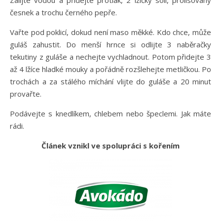
Zalijte vodou a přidejte protlak, 2 lžičky soli, prolisovaný
česnek a trochu černého pepře.
Vařte pod poklicí, dokud není maso měkké. Kdo chce, může
guláš zahustit. Do menší hrnce si odlijte 3 naběračky
tekutiny z guláše a nechejte vychladnout. Potom přidejte 3
až 4 lžíce hladké mouky a pořádně rozšlehejte metličkou. Po
trochách a za stálého míchání vlijte do guláše a 20 minut
provařte.
Podávejte s knedlíkem, chlebem nebo špeclemi. Jak máte
rádi.
Článek vznikl ve spolupráci s kořením