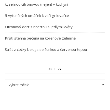
kyselinou citrónovou (nejen) v kuchyni
5 vytuněných omáček k vaší grilovačce
Citronový dort s ricottou a jedlými květy
Krůtí stehna pečená na kořenové zelenině
Salát z čočky beluga se šunkou a červenou řepou
ARCHIVY
Archivy