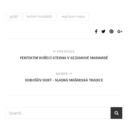
guláš
koření Avokádo
vepřové maso
PREVIOUS
PERFEKTNÍ KUŘECÍ STEHNA V SEZAMOVÉ MARINÁDĚ
NEWER
DOBOŠŮV DORT - SLADKÁ MAĎARSKÁ TRADICE