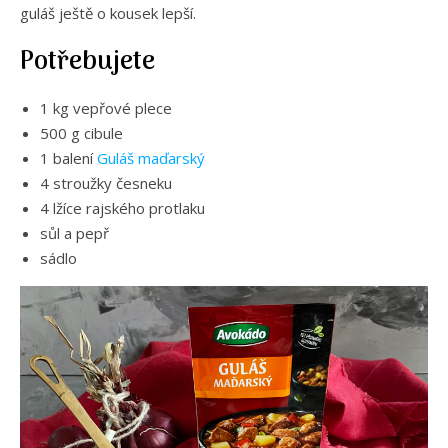
guláš ještě o kousek lepší.
Potřebujete
1 kg vepřové plece
500 g cibule
1 balení
Guláš maďarský
4 stroužky česneku
4 lžíce rajského protlaku
sůl a pepř
sádlo