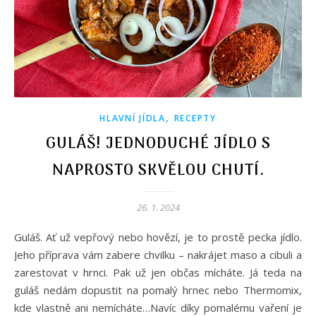
,
HLAVNÍ JÍDLA
RECEPTY
GULÁŠ! JEDNODUCHÉ JÍDLO S
NAPROSTO SKVĚLOU CHUTÍ.
26. 1. 2024
Guláš. Ať už vepřový nebo hovězí, je to prostě pecka jídlo.
Jeho příprava vám zabere chvilku – nakrájet maso a cibuli a
zarestovat v hrnci. Pak už jen občas mícháte. Já teda na
guláš nedám dopustit na pomalý hrnec nebo Thermomix,
kde vlastně ani nemícháte…Navíc díky pomalému vaření je