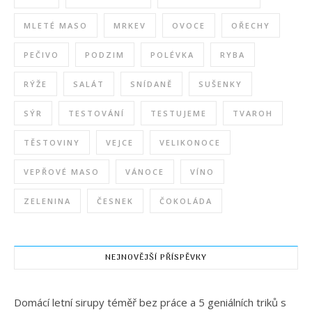
MLETÉ MASO
MRKEV
OVOCE
OŘECHY
PEČIVO
PODZIM
POLÉVKA
RYBA
RÝŽE
SALÁT
SNÍDANĚ
SUŠENKY
SÝR
TESTOVÁNÍ
TESTUJEME
TVAROH
TĚSTOVINY
VEJCE
VELIKONOCE
VEPŘOVÉ MASO
VÁNOCE
VÍNO
ZELENINA
ČESNEK
ČOKOLÁDA
NEJNOVĚJŠÍ PŘÍSPĚVKY
Domácí letní sirupy téměř bez práce a 5 geniálních triků s