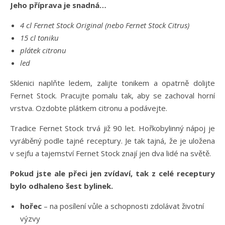
Jeho příprava je snadná…
4 cl Fernet Stock Original (nebo Fernet Stock Citrus)
15 cl toniku
plátek citronu
led
Sklenici naplňte ledem, zalijte tonikem a opatrně dolijte
Fernet Stock. Pracujte pomalu tak, aby se zachoval horní
vrstva. Ozdobte plátkem citronu a podávejte.
Tradice Fernet Stock trvá již 90 let. Hořkobylinný nápoj je
vyráběný podle tajné receptury. Je tak tajná, že je uložena
v sejfu a tajemství Fernet Stock znají jen dva lidé na světě.
Pokud jste ale přeci jen zvídaví, tak z celé receptury
bylo odhaleno šest bylinek.
hořec
– na posílení vůle a schopnosti zdolávat životní
výzvy