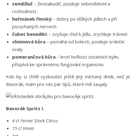
zeměžluč
– životabudič, posiluje sebevědomí a
rozhodnost
heřmánek římský
– dobrý po těžkých jídlech a při
pocuchaných nervech
čubet benedikt
– zvyšuje chuť k jídlu, zrychluje trávení
chininová kůra
– pomáhá od bolesti, posiluje srdeční
svaly
pomerančová kůra
– krotí hořkost ostatních bylin,
přispívá ke správnému fungování organismu
Kdo by si chtěl vyzkoušet ještě jiný míchaný drink, než je
Bavorák, mám pro vás pár tipů, které mě zaujaly.
Bavorák Spritz I.
4 cl Fernet Stock Citrus
15 cl Vinea
led