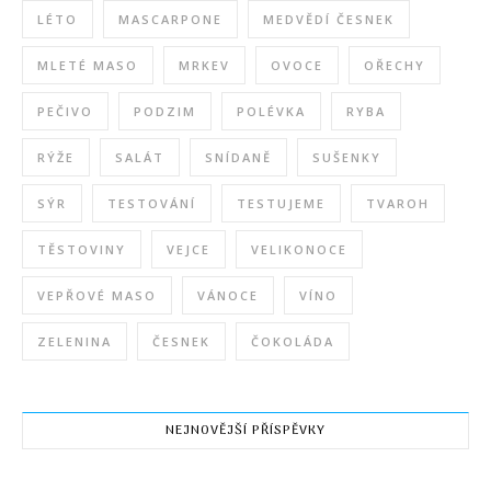
LÉTO
MASCARPONE
MEDVĚDÍ ČESNEK
MLETÉ MASO
MRKEV
OVOCE
OŘECHY
PEČIVO
PODZIM
POLÉVKA
RYBA
RÝŽE
SALÁT
SNÍDANĚ
SUŠENKY
SÝR
TESTOVÁNÍ
TESTUJEME
TVAROH
TĚSTOVINY
VEJCE
VELIKONOCE
VEPŘOVÉ MASO
VÁNOCE
VÍNO
ZELENINA
ČESNEK
ČOKOLÁDA
NEJNOVĚJŠÍ PŘÍSPĚVKY