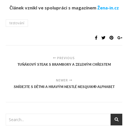
Článek vznikl ve spolupráci s magazínem
Žena-in.cz
testování
PREVIOUS
TUŇÁKOVÝ STEAK S BRAMBORY A ZELENÝM CHŘESTEM
NEWER
SNÍDEJTE S DĚTMI A HRAVÝM NESTLÉ NESQUIK® ALPHABET