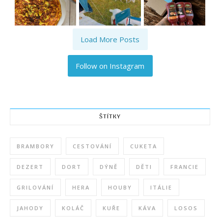
Load More Posts
Follow on Instagram
ŠTÍTKY
BRAMBORY
CESTOVÁNÍ
CUKETA
DEZERT
DORT
DÝNĚ
DĚTI
FRANCIE
GRILOVÁNÍ
HERA
HOUBY
ITÁLIE
JAHODY
KOLÁČ
KUŘE
KÁVA
LOSOS