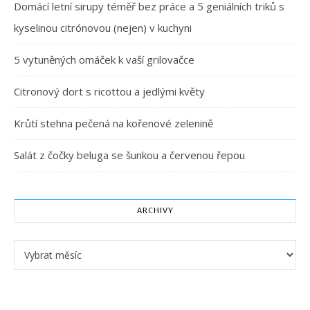
Domácí letní sirupy téměř bez práce a 5 geniálních triků s
kyselinou citrónovou (nejen) v kuchyni
5 vytuněných omáček k vaší grilovačce
Citronový dort s ricottou a jedlými květy
Krůtí stehna pečená na kořenové zelenině
Salát z čočky beluga se šunkou a červenou řepou
ARCHIVY
Archivy