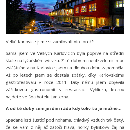
Velké Karlovice jsme si zamilovali. Víte proč?
Sama jsem ve Velkých Karlovicích byla poprvé na střední
škole na lyžařském výcviku. Z té doby mi neutkvělo nic moc
zvláštního a na Karlovice jsem na dlouhou dobu zapomněla.
Až po letech jsem se dostala zpátky, díky Karlovskému
gastrofestivalu v roce 2011. Díky němu jsem objevila
zážitkovou gastronomii v restauraci Vyhlídka, kterou
najdete ve Spa hotelu Lanterna.
A od té doby sem jezdím ráda kdykoliv to je možné…
Spadané listí šustící pod nohama, chladivý vzduch tak čistý,
že se vám z něj až zatočí hlava, horký bylinkový čaj na