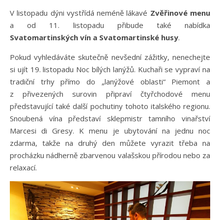
V listopadu dýni vystřídá neméně lákavé
Zvěřinové menu
a od 11. listopadu přibude také nabídka
Svatomartinských vín a Svatomartinské husy
.
Pokud vyhledáváte skutečně nevšední zážitky, nenechejte
si ujít 19. listopadu Noc bílých lanýžů. Kuchaři se vypraví na
tradiční trhy přímo do „lanýžové oblasti“ Piemont a
z přivezených surovin připraví čtyřchodové menu
představující také další pochutiny tohoto italského regionu.
Snoubená vína představí sklepmistr tamního vinařství
Marcesi di Gresy. K menu je ubytování na jednu noc
zdarma, takže na druhý den můžete vyrazit třeba na
procházku nádherně zbarvenou valašskou přírodou nebo za
relaxací.