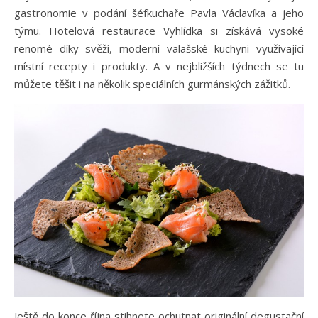
gastronomie v podání šéfkuchaře Pavla Václavíka a jeho
týmu. Hotelová restaurace Vyhlídka si získává vysoké
renomé díky svěží, moderní valašské kuchyni využívající
místní recepty i produkty. A v nejbližších týdnech se tu
můžete těšit i na několik speciálních gurmánských zážitků.
Ještě do konce října stihnete ochutnat originální degustační