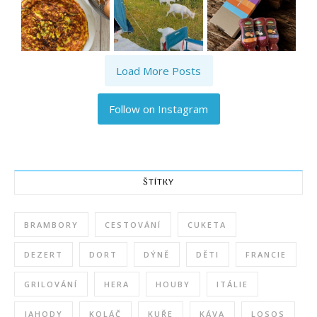
Load More Posts
Follow on Instagram
ŠTÍTKY
BRAMBORY
CESTOVÁNÍ
CUKETA
DEZERT
DORT
DÝNĚ
DĚTI
FRANCIE
GRILOVÁNÍ
HERA
HOUBY
ITÁLIE
JAHODY
KOLÁČ
KUŘE
KÁVA
LOSOS