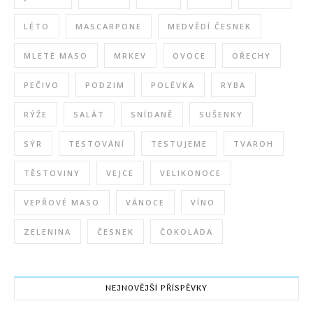
LÉTO
MASCARPONE
MEDVĚDÍ ČESNEK
MLETÉ MASO
MRKEV
OVOCE
OŘECHY
PEČIVO
PODZIM
POLÉVKA
RYBA
RÝŽE
SALÁT
SNÍDANĚ
SUŠENKY
SÝR
TESTOVÁNÍ
TESTUJEME
TVAROH
TĚSTOVINY
VEJCE
VELIKONOCE
VEPŘOVÉ MASO
VÁNOCE
VÍNO
ZELENINA
ČESNEK
ČOKOLÁDA
NEJNOVĚJŠÍ PŘÍSPĚVKY