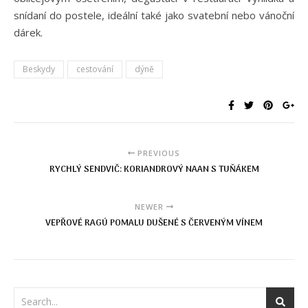
snídaní do postele, ideální také jako svatební nebo vánoční
dárek.
Beskydy
cestování
dýně
PREVIOUS
RYCHLÝ SENDVIČ: KORIANDROVÝ NAAN S TUŇÁKEM
NEWER
VEPŘOVÉ RAGÚ POMALU DUŠENÉ S ČERVENÝM VÍNEM