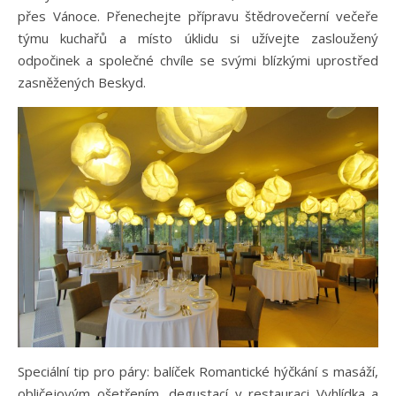
přes Vánoce. Přenechejte přípravu štědrovečerní večeře
týmu kuchařů a místo úklidu si užívejte zasloužený
odpočinek a společné chvíle se svými blízkými uprostřed
zasněžených Beskyd.
Speciální tip pro páry: balíček Romantické hýčkání s masáží,
obličejovým ošetřením, degustací v restauraci Vyhlídka a