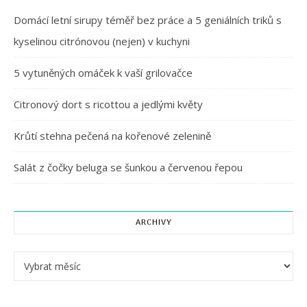
Domácí letní sirupy téměř bez práce a 5 geniálních triků s
kyselinou citrónovou (nejen) v kuchyni
5 vytuněných omáček k vaší grilovačce
Citronový dort s ricottou a jedlými květy
Krůtí stehna pečená na kořenové zelenině
Salát z čočky beluga se šunkou a červenou řepou
ARCHIVY
Archivy