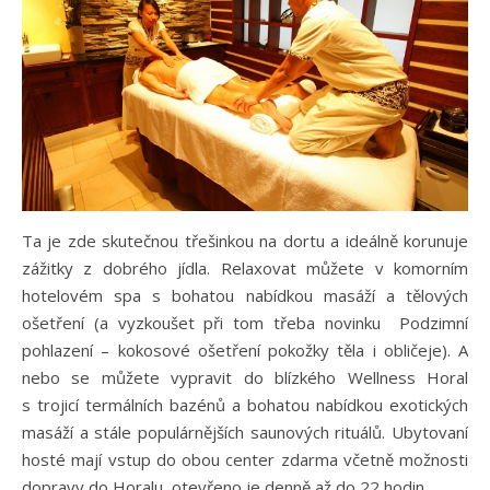
Ta je zde skutečnou třešinkou na dortu a ideálně korunuje
zážitky z dobrého jídla. Relaxovat můžete v komorním
hotelovém spa s bohatou nabídkou masáží a tělových
ošetření (a vyzkoušet při tom třeba novinku Podzimní
pohlazení – kokosové ošetření pokožky těla i obličeje). A
nebo se můžete vypravit do blízkého Wellness Horal
s trojicí termálních bazénů a bohatou nabídkou exotických
masáží a stále populárnějších saunových rituálů. Ubytovaní
hosté mají vstup do obou center zdarma včetně možnosti
dopravy do Horalu, otevřeno je denně až do 22 hodin.