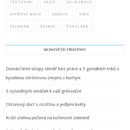
TĚSTOVINY
VEJCE
VELIKONOCE
VEPŘOVÉ MASO
VÁNOCE
VÍNO
ZELENINA
ČESNEK
ČOKOLÁDA
NEJNOVĚJŠÍ PŘÍSPĚVKY
Domácí letní sirupy téměř bez práce a 5 geniálních triků s
kyselinou citrónovou (nejen) v kuchyni
5 vytuněných omáček k vaší grilovačce
Citronový dort s ricottou a jedlými květy
Krůtí stehna pečená na kořenové zelenině