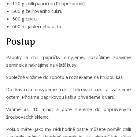
150 g chilli papriček (Pepperoncini)
500 g želírovacího cukru
500 g cukru
600 ml jablečného octa
Postup
Papriky a chilli papričky omyjeme, rozpůlíme zbavíme
semínek a nakrájíme na větší kusy.
Společně vložíme do robotu a rozsekáme na hrubou kaši.
Do kastrolu nasypeme cukr, želírovací cukr a zalejeme
octem. Přidáme paprikovou kaši a přivedeme k varu.
Vaříme asi 10 minut a poté slejeme do připravených
šroubovacích sklenic.
Pokud máte (jako my rádi hodně ostré můžete poměr chilli
a papriky měnit) Uvedený poměr je „tak akorát“ kdy cítíte