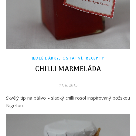
,
,
JEDLÉ DÁRKY
OSTATNÍ
RECEPTY
CHILLI MARMELÁDA
11. 8. 2015
Skvělý tip na pálivo – sladký chilli rosol inspirovaný božskou
Nigellou.