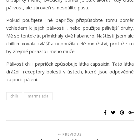
pálivost, ale zároveň si nespálíte pusu.
Pokud použijete jiné papričky přizpůsobte tomu poměr
vzhledem k jejich pálivosti , nebo použijte pálivější druhy.
Mě se tentokrát přimíchaly dvě habanero. Naštěstí jsem ale
chilli mixovala zvlášť a nepoužila celé množství, protože to
by zřejmě porazilo i mého muže.
Pálivost chilli papriček způsobuje látka capsaicin. Tato látka
dráždí receptory bolesti v ústech, které jsou odpovědné
za pocit pálení.
chilli
marmeláda
PREVIOUS