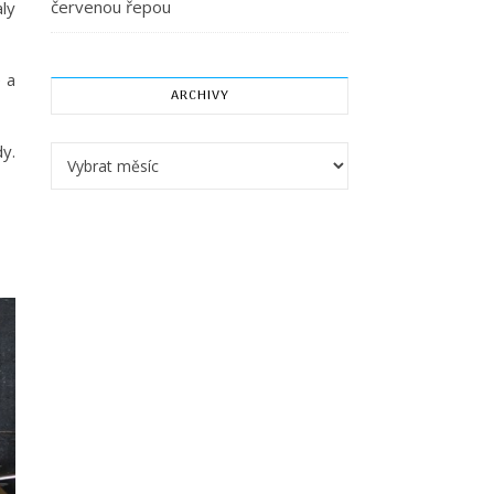
červenou řepou
aly
 a
ARCHIVY
y.
Archivy