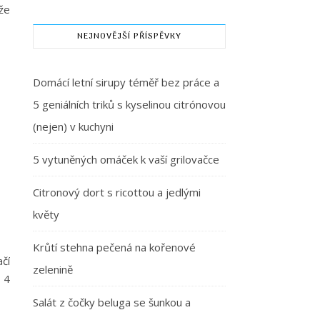
že
NEJNOVĚJŠÍ PŘÍSPĚVKY
Domácí letní sirupy téměř bez práce a
5 geniálních triků s kyselinou citrónovou
(nejen) v kuchyni
5 vytuněných omáček k vaší grilovačce
Citronový dort s ricottou a jedlými
květy
Krůtí stehna pečená na kořenové
ačí
zelenině
i 4
Salát z čočky beluga se šunkou a