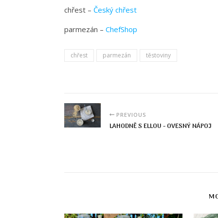
chřest –
Český chřest
parmezán –
ChefShop
chřest
parmezán
těstoviny
PREVIOUS
LAHODNĚ S ELLOU - OVESNÝ NÁPOJ
MO