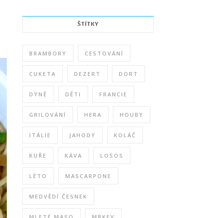
ŠTÍTKY
BRAMBORY
CESTOVÁNÍ
CUKETA
DEZERT
DORT
DÝNĚ
DĚTI
FRANCIE
GRILOVÁNÍ
HERA
HOUBY
ITÁLIE
JAHODY
KOLÁČ
KUŘE
KÁVA
LOSOS
LÉTO
MASCARPONE
MEDVĚDÍ ČESNEK
MLETÉ MASO
MRKEV