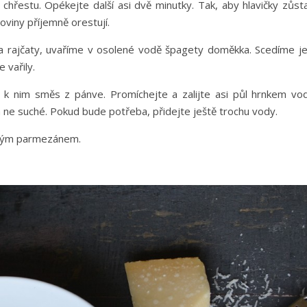
y chřestu. Opékejte další asi dvě minutky. Tak, aby hlavičky zůst
oviny příjemně orestují.
a rajčaty, uvaříme v osolené vodě špagety doměkka. Scedíme je
 vařily.
 k nim směs z pánve. Promíchejte a zalijte asi půl hrnkem vod
ne suché. Pokud bude potřeba, přidejte ještě trochu vody.
haným parmezánem.