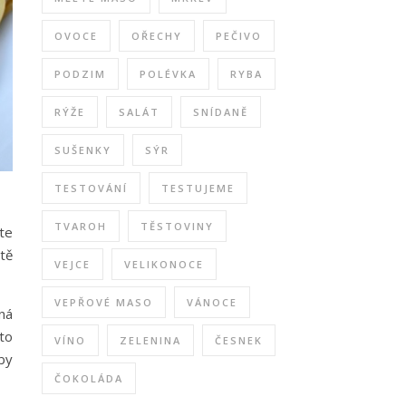
OVOCE
OŘECHY
PEČIVO
PODZIM
POLÉVKA
RYBA
RÝŽE
SALÁT
SNÍDANĚ
SUŠENKY
SÝR
TESTOVÁNÍ
TESTUJEME
TVAROH
TĚSTOVINY
áte
stě
VEJCE
VELIKONOCE
VEPŘOVÉ MASO
VÁNOCE
lná
oto
VÍNO
ZELENINA
ČESNEK
by
ČOKOLÁDA