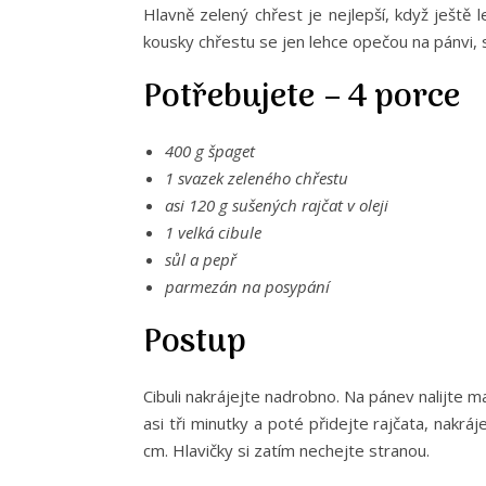
Hlavně zelený chřest je nejlepší, když ještě
kousky chřestu se jen lehce opečou na pánvi, s
Potřebujete – 4 porce
400 g špaget
1 svazek zeleného chřestu
asi 120 g sušených rajčat v oleji
1 velká cibule
sůl a pepř
parmezán na posypání
Postup
Cibuli nakrájejte nadrobno. Na pánev nalijte ma
asi tři minutky a poté přidejte rajčata, nakráj
cm. Hlavičky si zatím nechejte stranou.