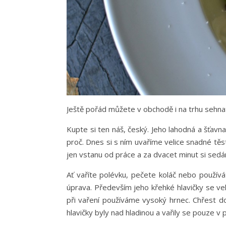
Ještě pořád můžete v obchodě i na trhu sehnat 
Kupte si ten náš, český. Jeho lahodná a šťavna
proč. Dnes si s ním uvaříme velice snadné těst
jen vstanu od práce a za dvacet minut si sedá
Ať vaříte polévku, pečete koláč nebo používát
úprava. Především jeho křehké hlavičky se vel
při vaření používáme vysoký hrnec. Chřest d
hlavičky byly nad hladinou a vařily se pouze v 