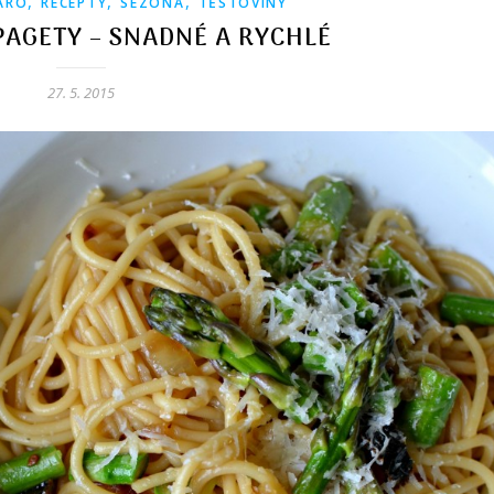
,
,
,
ARO
RECEPTY
SEZÓNA
TĚSTOVINY
PAGETY – SNADNÉ A RYCHLÉ
27. 5. 2015