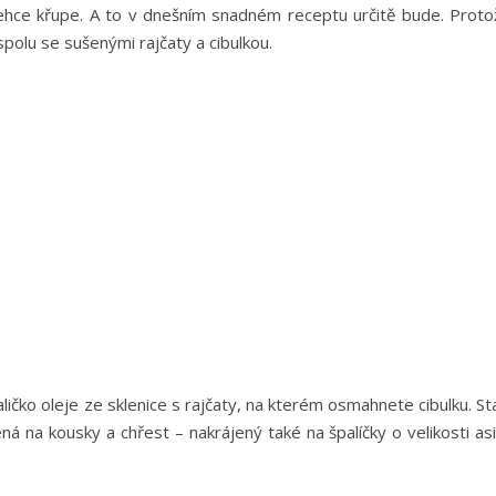
 lehce křupe. A to v dnešním snadném receptu určitě bude. Proto
polu se sušenými rajčaty a cibulkou.
ličko oleje ze sklenice s rajčaty, na kterém osmahnete cibulku. St
ená na kousky a chřest – nakrájený také na špalíčky o velikosti as