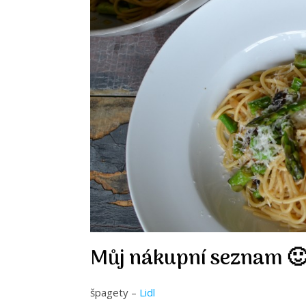
Můj nákupní seznam 
špagety –
Lidl