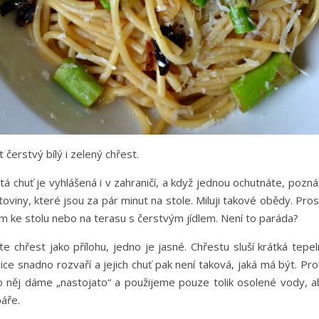
čerstvý bílý i zelený chřest.
tá chuť je vyhlášená i v zahraničí, a když jednou ochutnáte, pozn
oviny, které jsou za pár minut na stole. Miluji takové obědy. Pro
m ke stolu nebo na terasu s čerstvým jídlem. Není to paráda?
e chřest jako přílohu, jedno je jasné. Chřestu sluší krátká tepe
ice snadno rozvaří a jejich chuť pak není taková, jaká má být. Pr
o něj dáme „nastojato“ a použijeme pouze tolik osolené vody, a
páře.