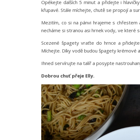
Opékejte dalších 5 minut a přidejte i hlavičk
křupavé. Stále míchejte, chutě se propojí a sur
Mezitím, co si na pánvi hrajeme s chřestem 
necháme si stranou asi hrnek vody, ve které se
Scezené špagety vraťte do hrnce a přidejte
Míchejte. Díky vodě budou špagety krémové a 
Ihned servírujte na talíř a posypte nastrou
Dobrou chuť přeje Elly.