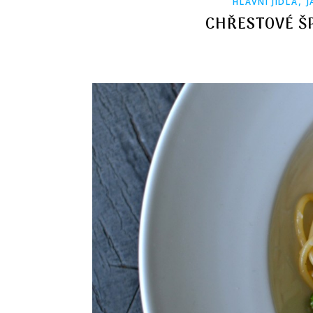
,
HLAVNÍ JÍDLA
J
CHŘESTOVÉ Š