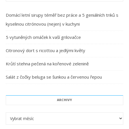
Domácí letní sirupy téměř bez práce a 5 geniálních triků s
kyselinou citrónovou (nejen) v kuchyni
5 vytuněných omáček k vaší grilovačce
Citronový dort s ricottou a jedlými květy
Krůtí stehna pečená na kořenové zelenině
Salát z čočky beluga se šunkou a červenou řepou
ARCHIVY
Archivy