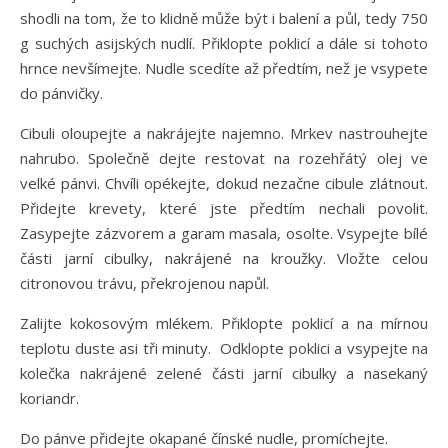
shodli na tom, že to klidně může být i balení a půl, tedy 750
g suchých asijských nudlí. Přiklopte poklicí a dále si tohoto
hrnce nevšímejte. Nudle scedíte až předtím, než je vsypete
do pánvičky.
Cibuli oloupejte a nakrájejte najemno. Mrkev nastrouhejte
nahrubo. Společně dejte restovat na rozehřátý olej ve
velké pánvi. Chvíli opékejte, dokud nezačne cibule zlátnout.
Přidejte krevety, které jste předtím nechali povolit.
Zasypejte zázvorem a garam masala, osolte. Vsypejte bílé
části jarní cibulky, nakrájené na kroužky. Vložte celou
citronovou trávu, překrojenou napůl.
Zalijte kokosovým mlékem. Přiklopte poklicí a na mírnou
teplotu duste asi tři minuty. Odklopte poklici a vsypejte na
kolečka nakrájené zelené části jarní cibulky a nasekaný
koriandr.
Do pánve přidejte okapané čínské nudle, promíchejte.