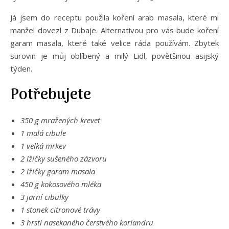
Já jsem do receptu použila koření arab masala, které mi
manžel dovezl z Dubaje. Alternativou pro vás bude koření
garam masala, které také velice ráda používám. Zbytek
surovin je můj oblíbený a milý Lidl, povětšinou asijský
týden.
Potřebujete
350 g mražených krevet
1 malá cibule
1 velká mrkev
2 lžičky sušeného zázvoru
2 lžičky garam masala
450 g kokosového mléka
3 jarní cibulky
1 stonek citronové trávy
3 hrsti nasekaného čerstvého koriandru