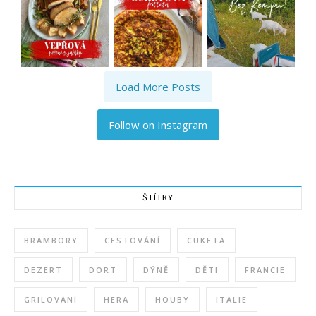
Load More Posts
Follow on Instagram
ŠTÍTKY
BRAMBORY
CESTOVÁNÍ
CUKETA
DEZERT
DORT
DÝNĚ
DĚTI
FRANCIE
GRILOVÁNÍ
HERA
HOUBY
ITÁLIE