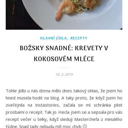
,
HLAVNÍ JÍDLA
RECEPTY
BOŽSKY SNADNÉ: KREVETY V
KOKOSOVÉM MLÉCE
18. 2. 2019
Tohle jídlo u nás doma mělo dnes takový ohlas, že jsem ho
hned musela hodit na blog. A taky proto, že když jsem ho
zveřejnila na instastories, začala se mi schránka plnit
prosbami o recept. Tak jo. Hecla jsem se a sepsala pro vás
recept večer u telky, když sleduji Masterchefa z minulého
týdne. Snad tady nebudu mít moc chyb 🙂